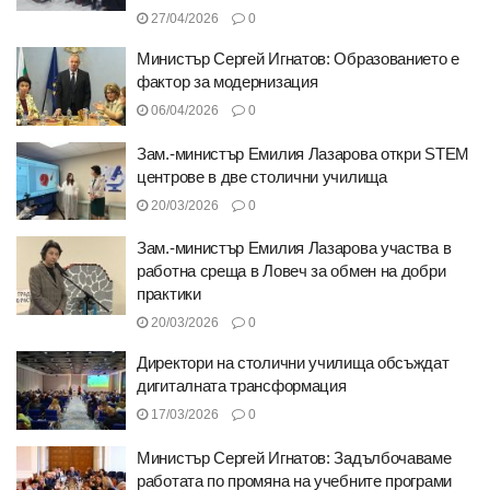
27/04/2026
0
Министър Сергей Игнатов: Образованието е
фактор за модернизация
06/04/2026
0
Зам.-министър Емилия Лазарова откри STEM
центрове в две столични училища
20/03/2026
0
Зам.-министър Емилия Лазарова участва в
работна среща в Ловеч за обмен на добри
практики
20/03/2026
0
Директори на столични училища обсъждат
дигиталната трансформация
17/03/2026
0
Министър Сергей Игнатов: Задълбочаваме
работата по промяна на учебните програми