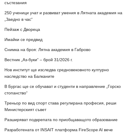
състезания
250 ученици учат и развиват умения в Лятната академия на
„Заедно в час“
Пейзаж с Двореца
Имайки се предвид
Снимка на броя: Лятна академия в Габрово
Вестник „Аз-буки“ – брой 31/2026 г.
Нов институт ще изследва средновековното културно
наследство на Балканите
В Бургас ще се обучават и студенти в направление „Горско
стопанство“
Треньор по вид спорт става регулирана професия, реши
Министерският съвет
Разширяват подкрепата по приобщаващото образование
Разработената от INSAIT платформа FireScope AI вече