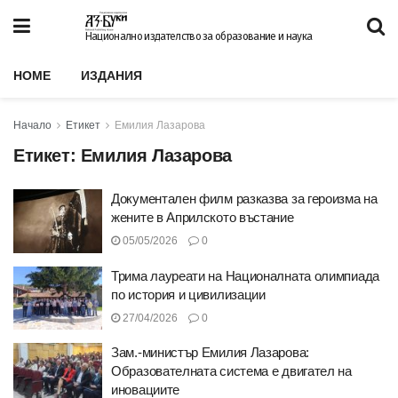
Национално издателство за образование и наука
HOME
ИЗДАНИЯ
Начало
Етикет
Емилия Лазарова
Етикет:
Емилия Лазарова
Документален филм разказва за героизма на
жените в Априлското въстание
05/05/2026
0
Трима лауреати на Националната олимпиада
по история и цивилизации
27/04/2026
0
Зам.-министър Емилия Лазарова:
Образователната система е двигател на
иновациите