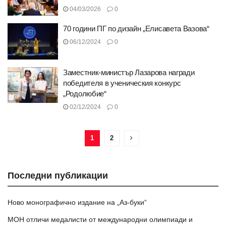
04/03/2026
0
70 години ПГ по дизайн „Елисавета Вазова“
06/12/2024
0
Заместник-министър Лазарова награди
победителя в ученическия конкурс
„Родолюбие“
02/12/2024
0
1
2
Последни публикации
Ново монографично издание на „Аз-буки“
МОН отличи медалисти от международни олимпиади и