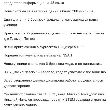
предоставя информация на 43 езика
Нова система за анализ на данни в близо 200 училища
Един златен и 5 бронзови медала по математика за наши
ученици
Прекаленото обгрижване на детето го прави несигурно, казва
д-р Пламен Петков
Летни приключения в бургаското НЧ „Изгрев 1909“
Пореден топ учен влиза в екипа на INSAIT
Наши ученици спечелиха 6 бронзови медала по лингвистика
В СУ „Васил Левски“ – Карлово, градят успехите с постоянство
За ерготерапевта Деница Димитрова работата с децата носи
удовлетворение
Учителят от столичното 119. СУ „Акад. Михаил Арнаудов“ инж.
Николай Николов провежда проектни STEM седмици в края на
всяка учебна година