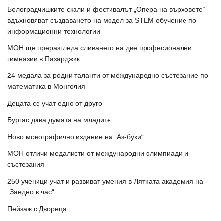
Белоградчишките скали и фестивалът „Опера на върховете“
вдъхновяват създаването на модел за STEM обучение по
информационни технологии
МОН ще преразгледа сливането на две професионални
гимназии в Пазарджик
24 медала за родни таланти от международно състезание по
математика в Монголия
Децата се учат едно от друго
Бургас дава думата на младите
Ново монографично издание на „Аз-буки“
МОН отличи медалисти от международни олимпиади и
състезания
250 ученици учат и развиват умения в Лятната академия на
„Заедно в час“
Пейзаж с Двореца