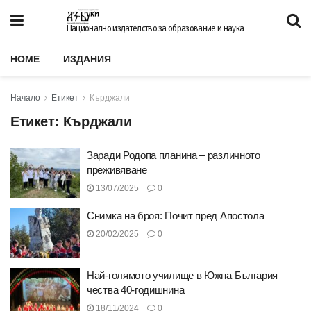
Национално издателство за образование и наука
HOME
ИЗДАНИЯ
Начало
Етикет
Кърджали
Етикет:
Кърджали
Заради Родопа планина – различното
преживяване
13/07/2025
0
Снимка на броя: Почит пред Апостола
20/02/2025
0
Най-голямото училище в Южна България
чества 40-годишнина
18/11/2024
0