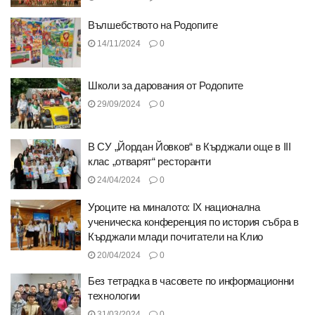
Вълшебството на Родопите
14/11/2024
0
Школи за дарования от Родопите
29/09/2024
0
В СУ „Йордан Йовков“ в Кърджали още в III
клас „отварят“ ресторанти
24/04/2024
0
Уроците на миналото: IX национална
ученическа конференция по история събра в
Кърджали млади почитатели на Клио
20/04/2024
0
Без тетрадка в часовете по информационни
технологии
31/03/2024
0