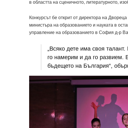
в областта на сценичното, литературното, из
Конкурсът бе открит от директора на Двореца
министъра на образованието и науката в оста
управление на образованието в София д-р Ва
„Всяко дете има своя талант.
го намерим и да го развием. 
бъдещето на България“, обър