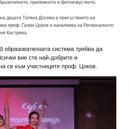
образителното, приложното и фотоизкуството.
 на децата Татяна Досева в присъствието на
вка проф. Галин Цоков и началника на Регионалното
ня Кастрева.
 В образователната система трябва да
Всички вие сте най-добрите и
на се към участниците проф. Цоков.