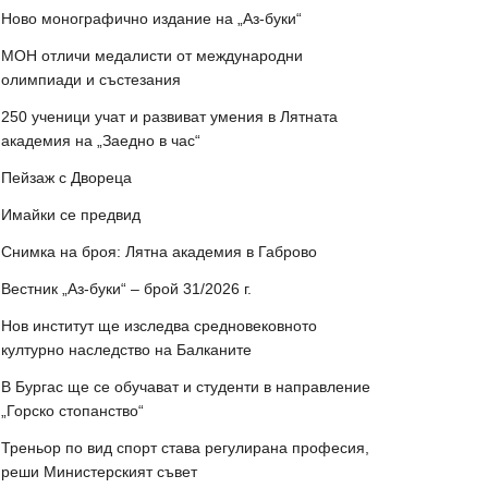
Ново монографично издание на „Аз-буки“
МОН отличи медалисти от международни
олимпиади и състезания
250 ученици учат и развиват умения в Лятната
академия на „Заедно в час“
Пейзаж с Двореца
Имайки се предвид
Снимка на броя: Лятна академия в Габрово
Вестник „Аз-буки“ – брой 31/2026 г.
Нов институт ще изследва средновековното
културно наследство на Балканите
В Бургас ще се обучават и студенти в направление
„Горско стопанство“
Треньор по вид спорт става регулирана професия,
реши Министерският съвет