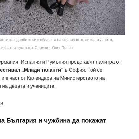
нтите и дарбите си в областта на сценичното, литературното,
 и фотоизкуството. Снимки – Олег Попов
Германия, Испания и Румъния представят палитра от
естивал „Млади таланти“
в София. Той се
 и е част от Календара на Министерството на
 на децата и учениците.
 и
ла България и чужбина да покажат