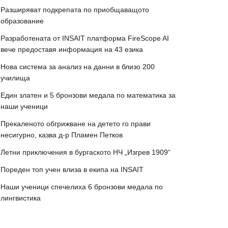
Разширяват подкрепата по приобщаващото
образование
Разработената от INSAIT платформа FireScope AI
вече предоставя информация на 43 езика
Нова система за анализ на данни в близо 200
училища
Един златен и 5 бронзови медала по математика за
наши ученици
Прекаленото обгрижване на детето го прави
несигурно, казва д-р Пламен Петков
Летни приключения в бургаското НЧ „Изгрев 1909“
Пореден топ учен влиза в екипа на INSAIT
Наши ученици спечелиха 6 бронзови медала по
лингвистика