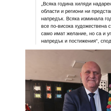
„Всяка година хиляди надарен
области и региони ни предста
напредък. Всяка изминала го
все по-висока художествена с
само имат желание, но са и у
напредък и постижения“, спо