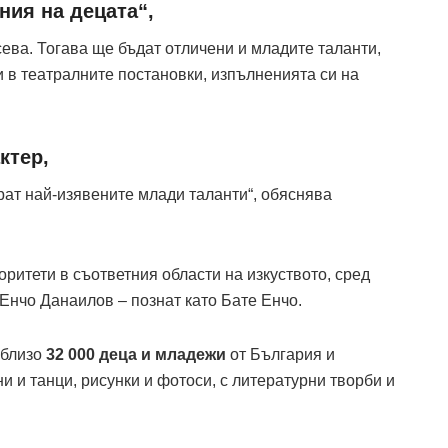
ния на децата“,
сева. Тогава ще бъдат отличени и младите таланти,
и в театралните постановки, изпълненията си на
ктер,
рат най-изявените млади таланти“, обяснява
оритети в съответния области на изкуството, сред
Енчо Данаилов – познат като Бате Енчо.
близо
32 000 деца и младежи
от България и
ни и танци, рисунки и фотоси, с литературни творби и