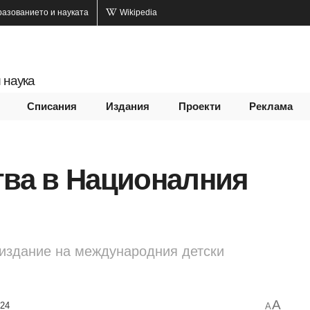
разованието и науката
Wikipedia
 наука
Списания
Издания
Проекти
Реклама
тва в Националния
 издание на международния детски
A
024
A