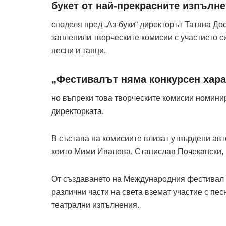
букет от най-прекрасните изпълне
споделя пред „Аз-буки“ директорът Татяна До
запленили творческите комисии с участието с
песни и танци.
„Фестивалът няма конкурсен хара
но въпреки това творческите комисии номини
директорката.
В състава на комисиите влизат утвърдени авт
които Мими Иванова, Станислав Почекански, 
От създаването на Международния фестивал 
различни части на света вземат участие с пес
театрални изпълнения.