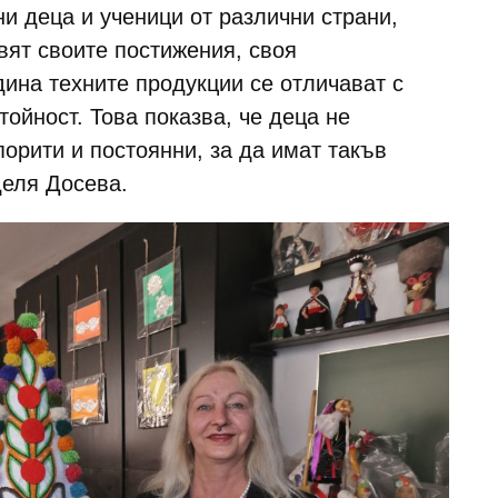
и деца и ученици от различни страни,
вят своите постижения, своя
дина техните продукции се отличават с
тойност. Това показва, че деца не
порити и постоянни, за да имат такъв
деля Досева.