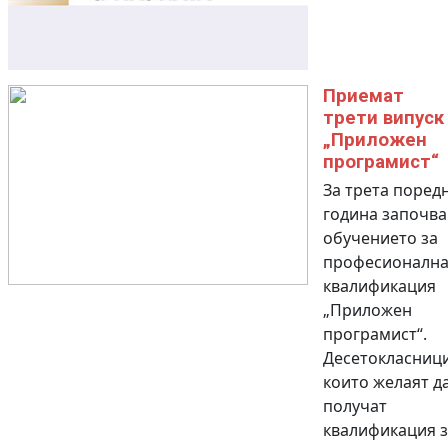
Приемат
трети випуск
„Приложен
програмист“
За трета поред
година започва
обучението за
професионалн
квалификация
„Приложен
програмист“.
Десетокласници
които желаят д
получат
квалификация з