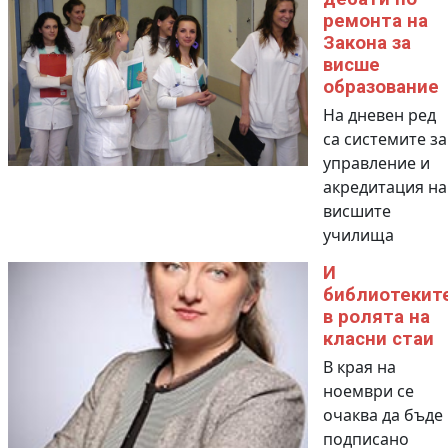
ремонта на
Закона за
висше
образование
На дневен ред
са системите за
управление и
акредитация на
висшите
училища
И
библиотекит
в ролята на
класни стаи
В края на
ноември се
очаква да бъде
подписано