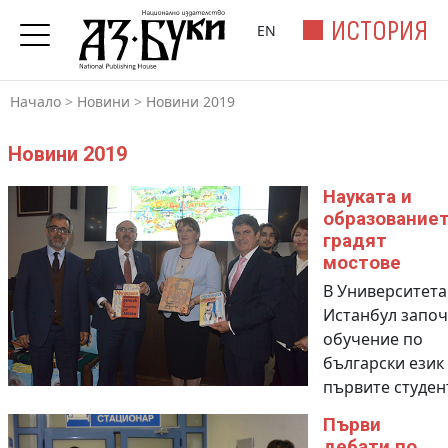
ИСТОРИЯ
EN
Начало
>
Новини
>
Новини 2019
Новини 2019
Науката и
образование
градят
мостове
В Университета
Истанбул запо
обучение по
български език
първите студен
Първи
дебати по