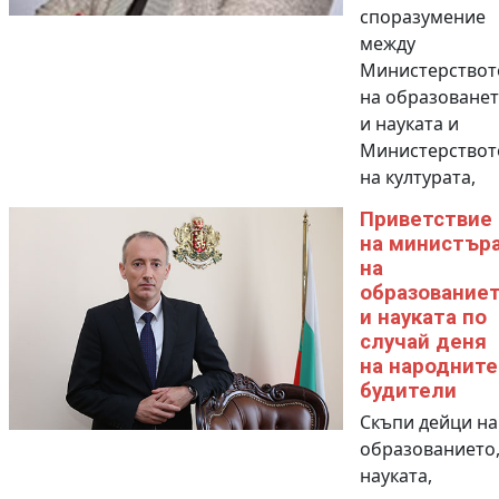
споразумение
между
Министерствот
на образоване
и науката и
Министерствот
на културата,
Приветствие
на министър
на
образование
и науката по
случай деня
на народните
будители
Скъпи дейци на
образованието
науката,