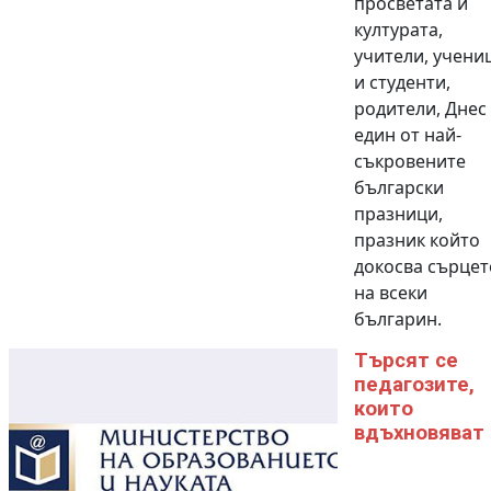
просветата и
културата,
учители, учени
и студенти,
родители, Днес
един от най-
съкровените
български
празници,
празник който
докосва сърцет
на всеки
българин.
Търсят се
педагозите,
които
вдъхновяват