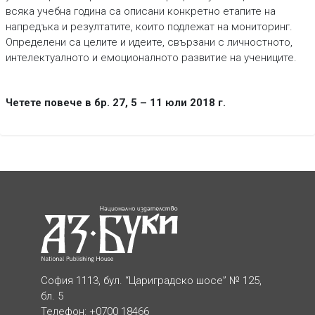
всяка учебна година са описани конкретно етапите на
напредъка и резултатите, които подлежат на мониторинг.
Определени са целите и идеите, свързани с личностното,
интелектуалното и емоционалното развитие на учениците.
Четете повече в бр. 27, 5 – 11 юли 2018 г.
София 1113, бул. “Цариградско шосе” № 125,
бл. 5
Телефон: +0700 18466