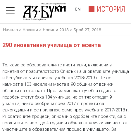
ИСТОРИЯ
EN
Начало
>
Новини
>
Новини 2018
>
Брой 27, 2018
290 иновативни училища от есента
Толкова са образователните институции, включени в
приетия от правителството Списък на иновативните училища
в Република България за учебната 2018/2019 г. Те се
намират в 103 населени места в 90 общини от всички
области на страната. През изминалата учебна година с
подобен статут бяха 184 училища, но от тях отпадат 9
училища, чиито одобрени през 2017 г. проекти са
едногодишни и се прилагаха само през учебната 2017/2018 г.
Иновативните процеси, описани в одобрените проекти, са с
продължителност до 4 години и обхващат всички или част от
участниците в образователния процес в училището. За