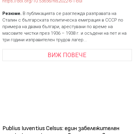
https://doi.org/10.53656/his2022-6-1-bul
Резюме.
В публикацията се разглежда разправата на
Сталин с българската политическа емиграция в СССР по
примера на двама българи, арестувани по време на
масовите чистки през 1936 – 1938 г. и осъдени на пет и на
три години изправителен трудов лагер...
ВИЖ ПОВЕЧЕ
Publius Iuventius Celsus: един забележителен