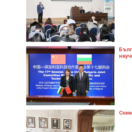
Бълг
науч
Сним