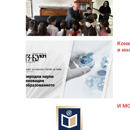
Конк
и ин
И МО