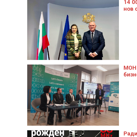
14 0
нов 
МОН 
бизн
Ради