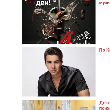
музи
По К
Дете
псих