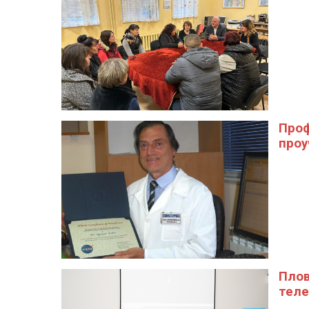
Проф
проу
Плов
теле