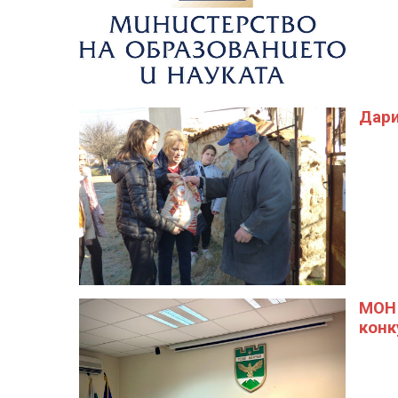
Дари
МОН 
конк