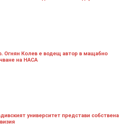
. Огнян Колев е водещ автор в мащабно
чване на НАСА
дивският университет представи собствена
визия