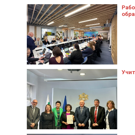
Рабо
обра
Учит