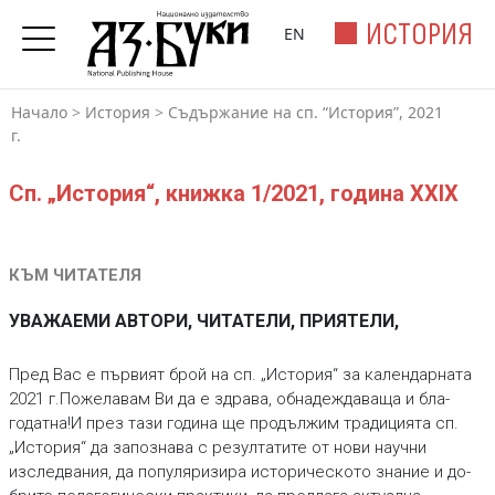
ИСТОРИЯ
EN
Начало
>
История
>
Съдържание на сп. “История”, 2021
г.
Сп. „История“, книжка 1/2021, година XXIX
КЪМ ЧИТАТЕЛЯ
УВАЖАЕМИ АВТОРИ, ЧИТАТЕЛИ, ПРИЯТЕЛИ,
Пред Вас е първият брой на сп. „История“ за ка­лендарната
2021 г.Пожелавам Ви да е здрава, обнадеждаваща и бла­
годатна!И през тази година ще продължим традицията сп.
„История“ да запознава с резултатите от нови научни
изслед­вания, да популяризира историческото знание и до­