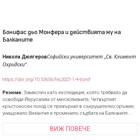
Бонифас дьо Монфера и действията му на
Балканите
Софийски университет „Св. Климент
Никола Дюлгеров
Охридски“
https://doi.org/10.53656/his2021-1-4-bonif
Резюме.
Замислен като експедиция, която трябвало да
освободи Йерусалим от мюсюлманите, Четвъртият
кръстоносен поход се превърнал в съкрушително оръжие,
унищожило Византия и променило съдбата на Балканите...
ВИЖ ПОВЕЧЕ