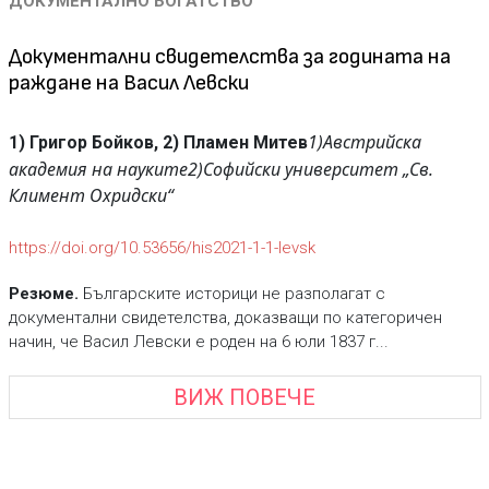
ДОКУМЕНТАЛНО БОГАТСТВО
Документални свидетелства за годината на
раждане на Васил Левски
1)Австрийска
1) Григор Бойков, 2) Пламен Митев
академия на науките
2)Софийски университет „Св.
Климент Охридски“
https://doi.org/10.53656/his2021-1-1-levsk
Резюме.
Българските историци не разполагат с
документални свидетелства, доказващи по категоричен
начин, че Васил Левски е роден на 6 юли 1837 г...
ВИЖ ПОВЕЧЕ