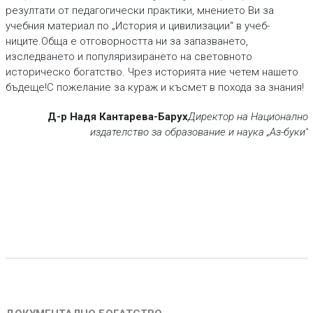
резултати от педагогически практики, мнението Ви за
учебния материал по „История и цивилизации“ в учеб­
ниците.Обща е отговорността ни за запазването,
изследването и популяризирането на световното
историческо богатство. Чрез историята ние четем нашето
бъдеще!С пожелание за кураж и късмет в похода за знания!
Д-р Надя Кантарева-Барух
Директор на Национално
издателство за образование и наука „Аз-буки“