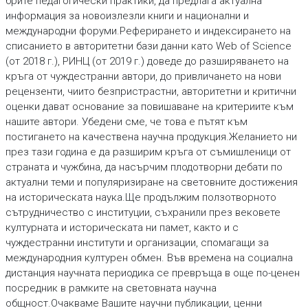
брите педагогически практики, да предлага актуал­на
информация за новоизлезли книги и национални и
международни форуми.Реферирането и индексирането на
списанието в авторитетни бази данни като Web of Science
(от 2018 г.), РИНЦ (от 2019 г.) доведе до разширяването на
кръга от чуждестранни автори, до привличането на нови
рецензенти, чиито безпристрастни, авторитетни и критични
оценки дават основание за повишаване на критериите към
нашите автори. Убедени сме, че това е пътят към
постигането на качествена научна продукция.Желанието ни
през тази година е да разширим кръга от съмишленици от
страната и чужбина, да насърчим плодотворни дебати по
актуални теми и популяризиране на световните достижения
на историческата наука.Ще продължим ползотворното
сътрудничество с институции, съхранили през вековете
културната и историческата ни памет, както и с
чуждестранни институти и организации, спомагащи за
международния културен обмен. Във времена на социална
дистанция научната периодика се превръща в още по-ценен
посредник в рамките на световната научна
общност.Очакваме Вашите научни публикации, ценни