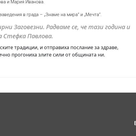
ва и Мария Иванова.
заведения в града – „Знаме на мира“ и „Мечта“.
рни Заговезни. Радваме се, че тази година и
а Стефка Павлова.
рските традиции, и отправиха послание за здраве,
ично прогониха злите сили от общината ни.