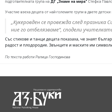
подготвителната група на
ДГ „Знаме на мира“
Стефка Павло
Участие взеха децата от най-големите групи в двете детски 
„Кукеровден се провежда след празника Си
ние го отбелязваме“, сподели учителкат
Със стихове и танци децата показаха, че знаят бълга
радост и плодородие. Звънците и маските им символ
По текста работи Ралица Господинова