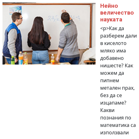
Нейно
величество
науката
<p>Как да
разберем дали
в киселото
мляко има
добавено
нишесте? Как
можем да
пипнем
метален прах,
без да се
изцапаме?
Какви
познания по
математика са
използвали