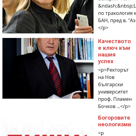
&ndash;&nbsp;
по тракология 
БАН, пред в. "Аз
</p>
Качеството
е ключ към
нашия
успех
<p>Ректорът
на Нов
български
университет
проф. Пламен
Бочков ...</p>
Богоровите
неологизми
<p