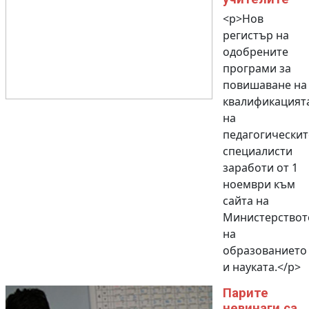
<p>Нов
регистър на
одобрените
програми за
повишаване на
квалификацият
на
педагогическит
специалисти
заработи от 1
ноември към
сайта на
Министерствот
на
образованието
и науката.</p>
Парите
невинаги са