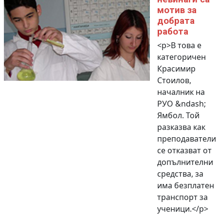
мотив за
добрата
работа
<p>В това е
категоричен
Красимир
Стоилов,
началник на
РУО &ndash;
Ямбол. Той
разказва как
преподаватели
се отказват от
допълнителни
средства, за
има безплатен
транспорт за
ученици.</p>