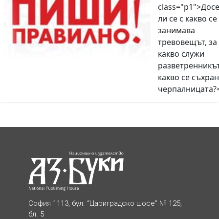
class="p1">Дос
ли се с какво се
занимава
тревовещът, за
какво служи
разветренникът
какво се съхран
черпалницата?
София 1113, бул. “Цариградско шосе” № 125,
бл. 5