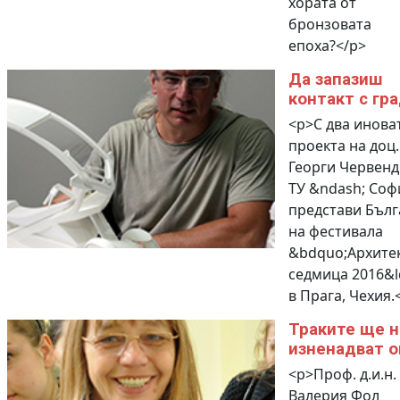
хората от
бронзовата
епоха?</p>
Да запазиш
контакт с гр
<p>С два инова
проекта на доц.
Георги Червенд
ТУ &ndash; Соф
представи Бълг
на фестивала
&bdquo;Архите
седмица 2016&l
в Прага, Чехия.
Траките ще н
изненадват 
<p>Проф. д.и.н.
Валерия Фол