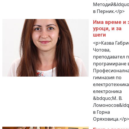
Методий&ldquo
в Перник.</p>
Има време и 
уроци, и за
шеги
<p>Казва Габри
Чотова,
преподавател 
програмиране 
Професионалн
гимназия по
електротехника
електроника
&bdquo;М. В.
Ломоносов&ldq
в Горна
Оряховица.</p