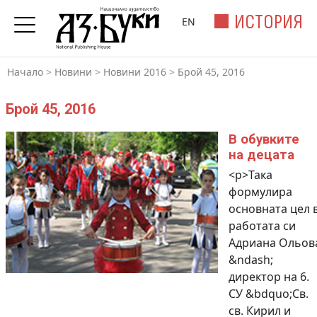
ИСТОРИЯ
EN
Начало
>
Новини
>
Новини 2016
>
Брой 45, 2016
Брой 45, 2016
В обувките
на децата
<p>Така
формулира
основната цел 
работата си
Адриана Ольов
&ndash;
директор на 6.
СУ &bdquo;Св.
св. Кирил и