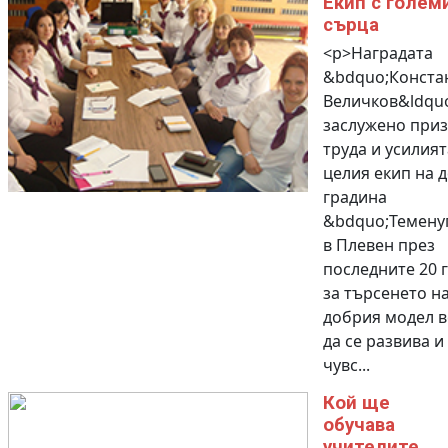
Екип с голем
сърца
<p>Наградата
&bdquo;Конста
Величков&ldquo
заслужено приз
труда и усилият
целия екип на д
градина
&bdquo;Темену
в Плевен през
последните 20 
за търсенето на
добрия модел в
да се развива и 
чувс...
Кой ще
обучава
учителите