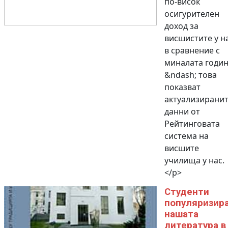
по-висок
осигурителен
доход за
висшистите у н
в сравнение с
миналата годи
&ndash; това
показват
актуализирани
данни от
Рейтинговата
система на
висшите
училища у нас.
</p>
Студенти
популяризир
нашата
литература в