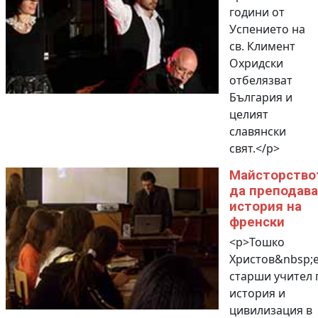
години от
Успението на
св. Климент
Охридски
отбелязват
България и
целият
славянски
свят.</p>
Майсторство
да преподав
история на
френски
<p>Тошко
Христов&nbsp;
старши учител 
история и
цивилизация в