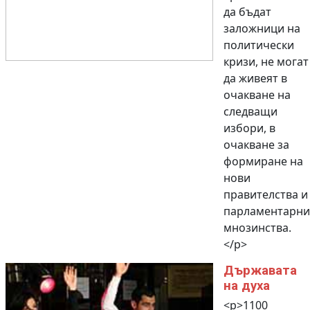
да бъдат
заложници на
политически
кризи, не могат
да живеят в
очакване на
следващи
избори, в
очакване за
формиране на
нови
правителства и
парламентарни
мнозинства.
</p>
Държавата
на духа
<p>1100