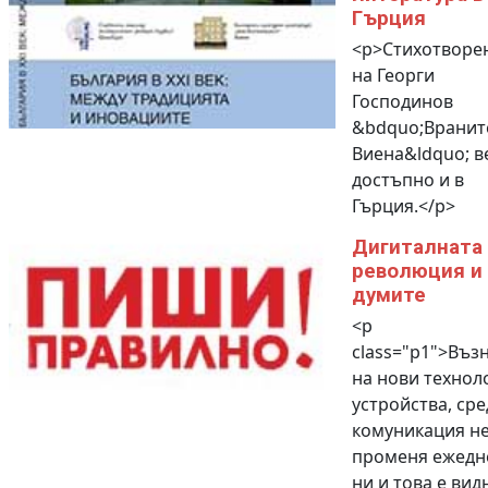
Гърция
<p>Стихотворе
на Георги
Господинов
&bdquo;Вранит
Виена&ldquo; в
достъпно и в
Гърция.</p>
Дигиталната
революция и
думите
<p
class="p1">Въз
на нови технол
устройства, сре
комуникация н
променя ежедн
ни и това е вид