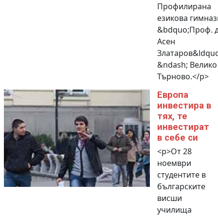
Профилирана
езикова гимназ
&bdquo;Проф. д
Асен
Златаров&ldquo
&ndash; Велико
Търново.</p>
Европа
инвестира в
тях, те
инвестират
в себе си
<p>От 28
ноември
студентите в
българските
висши
училища