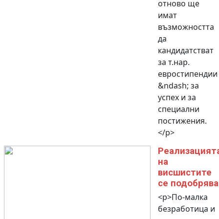
отново ще
имат
възможността
да
кандидатстват
за т.нар.
евростипендии
&ndash; за
успех и за
специални
постижения.
</p>
Реализацият
на
висшистите
се подобрява
<p>По-малка
безработица и