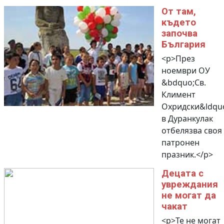
От там,
където
започва
България
<p>През
ноември ОУ
&bdquo;Св.
Климент
Охридски&ldqu
в Дуранкулак
отбелязва своя
патронен
празник.</p>
Децата с
увреждания
не могат да
чакат
<p>Те не могат