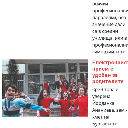
всички
професионалн
паралелки, без
значение дали
са в средни
училища, или в
професионалн
гимназии.</p>
Електронния
прием е
удобен за
родителите
<p>В това е
уверена
Йорданка
Ананиева, зам.-
кмет на
Бургас</p>