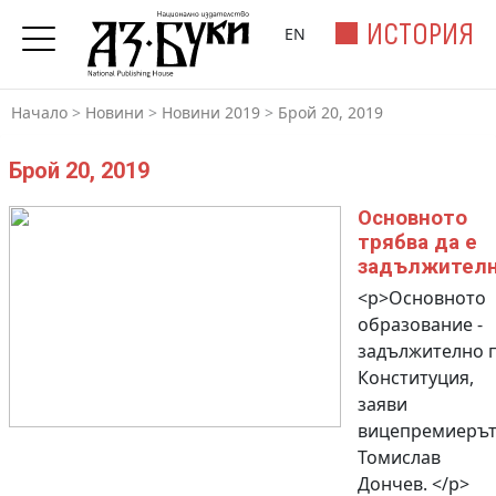
ИСТОРИЯ
EN
Начало
>
Новини
>
Новини 2019
>
Брой 20, 2019
Брой 20, 2019
Основното
трябва да е
задължител
<p>Основното
образование -
задължително 
Конституция,
заяви
вицепремиеръ
Томислав
Дончев. </p>