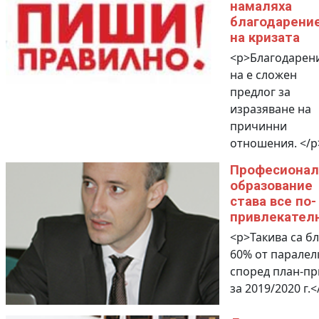
намаляха
благодарени
на кризата
<p>Благодарен
на е сложен
предлог за
изразяване на
причинни
отношения. </p
Професионал
образование
става все по-
привлекател
<p>Такива са б
60% от паралел
според план-п
за 2019/2020 г.<