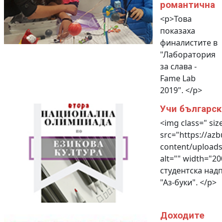
романтична
<p>Това
показаха
финалистите в
"Лаборатория
за слава -
Fame Lab
2019". </p>
Учи българск
<img class=" siz
src="https://azb
content/upload
alt="" width="2
студентска над
"Аз-буки". </p>
Доходите