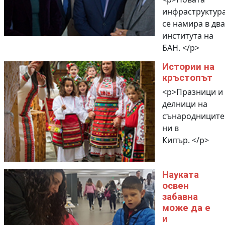
инфраструктур
се намира в два
института на
БАН. </p>
Истории на
кръстопът
<p>Празници и
делници на
сънародниците
ни в
Кипър. </p>
Науката
освен
забавна
може да е
и