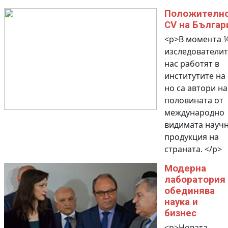
Положителн
CV на Българ
<p>В момента ¼
изследователит
нас работят в
институтите на
но са автори на
половината от
международно
видимата науч
продукция на
страната. </p>
Модерна
лаборатория
обединява
наука и
бизнес
<p>Новата