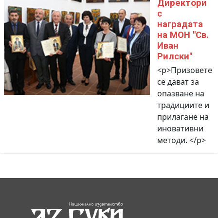
Директори
с
наградата
на МОН "Св.
Иван
Рилски"
<p>Призовете
се дават за
опазване на
традициите и
прилагане на
иновативни
методи. </p>