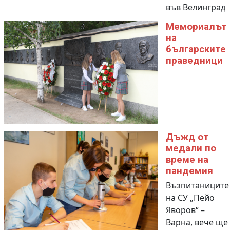
във Велинград
Мемориалът
на
българските
праведници
Дъжд от
медали по
време на
пандемия
Възпитаниците
на СУ „Пейо
Яворов“ –
Варна, вече ще