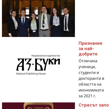
Признание
за най-
добрите
Отличиха
ученици,
студенти и
докторанти в
областта на
икономиката
за 2021 г.
Стресът запо