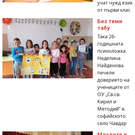
учат чужд език
от първи клас
Без теми
табу
Така 26-
годишната
психоложка
Неделина
Найденова
печели
доверието на
учениците от
ОУ „Св.св.
Кирил и
Методий“ в
софийското
село Чавдар
Младите в