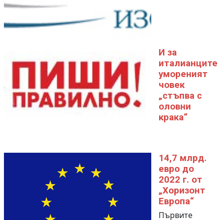
И за
италианците
умореният
човек
„стъпва с
оловни
крака“
14,7 млрд.
евро до
2022 г. от
„Хоризонт
Европа“
Първите