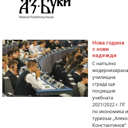
Нова година
с нови
надежди
С напълно
модернизиран
училищна
сграда ще
посрещне
учебната
2021/2022 г. ПГ
по икономика и
туризъм „Алеко
Константинов“