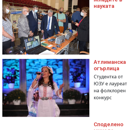
науката
Атлиманска
огърлица
Студентка от
ЮЗУ е лауреат
на фолклорен
конкурс
Споделено