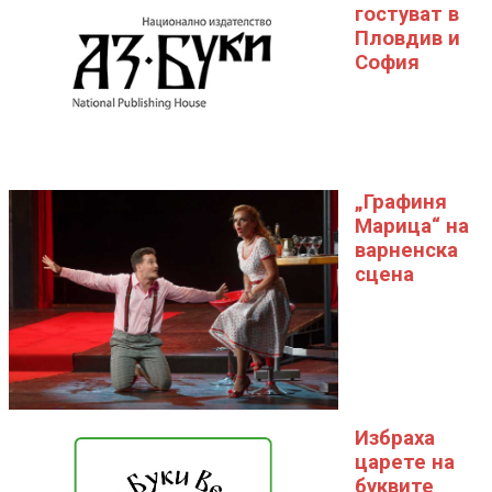
гостуват в
Пловдив и
София
„Графиня
Марица“ на
варненска
сцена
Избраха
царете на
буквите