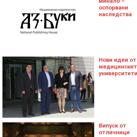
минало –
оспорвани
наследства
Нови идеи от
медицинскит
университет
Випуск от
отличници