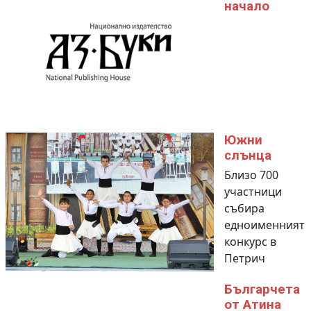
начало
Южни
слънца
Близо 700
участници
събира
едноименният
конкурс в
Петрич
Българчета
от Атина