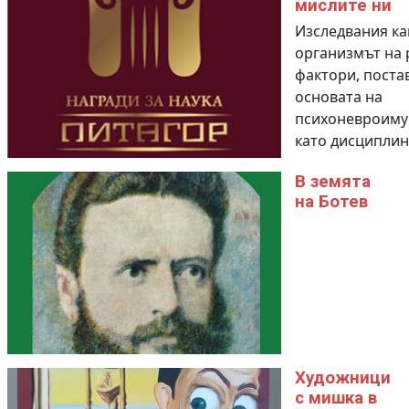
мислите ни
Изследвания ка
организмът на 
фактори, поста
основата на
психоневроиму
като дисциплин
В земята
на Ботев
Художници
с мишка в