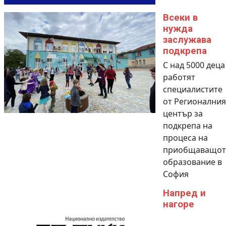
Всеки в
нужда
заслужава
подкрепа
С над 5000 деца
работят
специалистите
от Регионалния
център за
подкрепа на
процеса на
приобщаващот
образование в
София
Напред и
нагоре