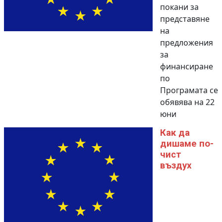
покани за
представяне
на
предложения
за
финансиране
по
Програмата се
обявява на 22
юни
Как да
дишаме по-
чист
въздух