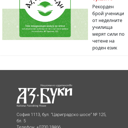
Рекорден
брой ученици
от неделните
училища
мерят сили по
четене на
роден език
София 1113, бул. “Цариградско шосе” № 125,
бл. 5
Телефон: +0700 18466