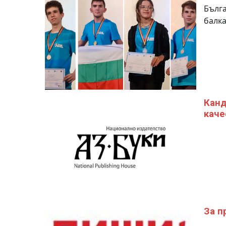
Бълга
балк
Канд
каче
За п