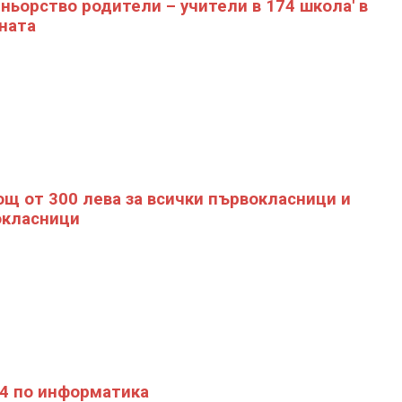
ньорство родители – учители в 174 школа' в
ната
щ от 300 лева за всички първокласници и
класници
 4 по информатика