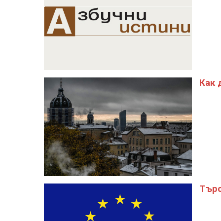
Как 
Търс