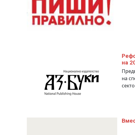
Рефо
на 20
Предв
на сп
сект
Вмес