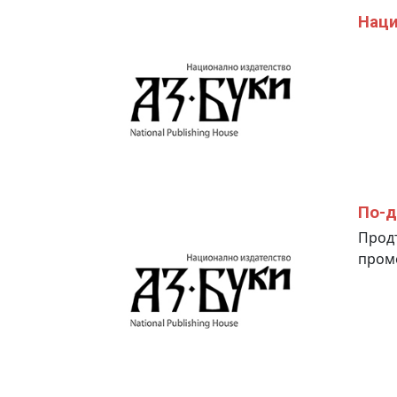
Наци
По-д
Продъ
пром