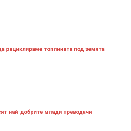
да рециклираме топлината под земята
ят най-добрите млади преводачи