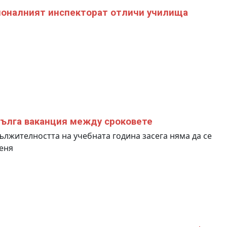
оналният инспекторат отличи училища
ълга ваканция между сроковете
лжителността на учебната година засега няма да се
еня