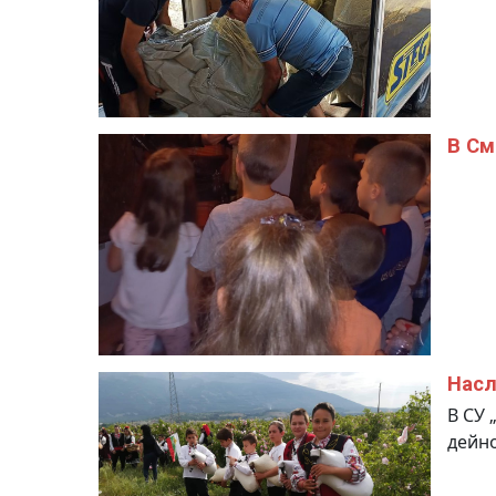
В См
Насл
В СУ 
дейно