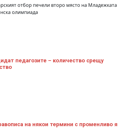
рският отбор печели второ място на Младежката
анска олимпиада
идат педагозите – количество срещу
ство
равописа на някои термини с променливо я