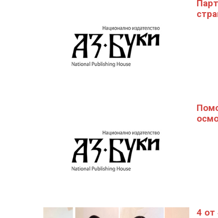
Парт
стра
Помо
осмо
4 от