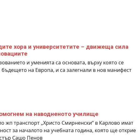
ите хора и университетите – движеща сила
новациите
ованието и уменията са основата, върху която се
 бъдещето на Европа, и са залегнали в нов манифест
омогнем на наводненото училище
по жп транспорт „Христо Смирненски“ в Карлово имат
ност за началото на учебната година, която ще открие
стър Сашо Пенов