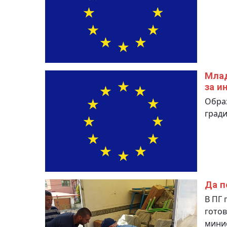
Млад
за и
Образ
гради
Да п
В ПГ 
готов
мини