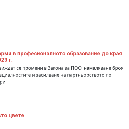
рми в професионалното образование до края
23 г.
иждат се промени в Закона за ПОО, намаляване броя
ециалностите и засилване на партньорството по
ори
то цвете