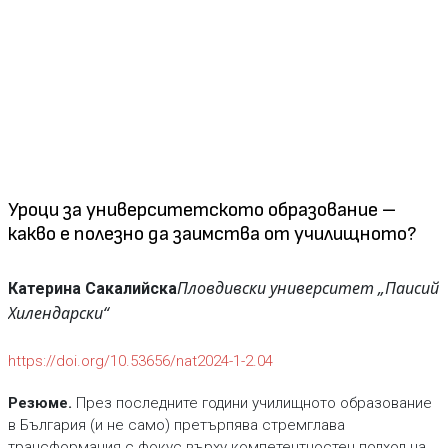
Уроци за университетското образование –
какво е полезно да заимства от училищното?
Пловдивски университет „Паисий
Катерина Сакалийска
Хилендарски“
https://doi.org/10.53656/nat2024-1-2.04
Резюме.
През последните години училищното образование
в България (и не само) претърпява стремглава
трансформация с фокус върху компетентностен подход на