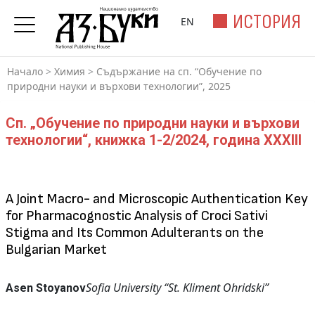
ИСТОРИЯ
EN
Начало
>
Химия
>
Съдържание на сп. “Обучение по
природни науки и върхови технологии”, 2025
Сп. „Обучение по природни науки и върхови
технологии“, книжка 1-2/2024, година XXXIII
A Joint Macro- and Microscopic Authentication Key
for Pharmacognostic Analysis of Croci Sativi
Stigma and Its Common Adulterants on the
Bulgarian Market
Sofia University “St. Kliment Ohridski”
Asen Stoyanov