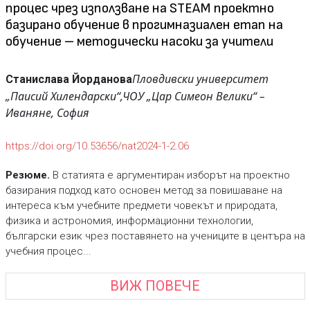
процес чрез използване на STEAM проектно
базирано обучение в прогимназиален етап на
обучение – методически насоки за учители
Пловдивски университет
Станислава Йорданова
„Паисий Хилендарски“,
ЧОУ „Цар Симеон Велики“ –
Иваняне, София
https://doi.org/10.53656/nat2024-1-2.06
Резюме.
В статията е аргументиран изборът на проектно
базирания подход като основен метод за повишаване на
интереса към учебните предмети човекът и природата,
физика и астрономия, информационни технологии,
български език чрез поставянето на учениците в центъра на
учебния процес...
ВИЖ ПОВЕЧЕ