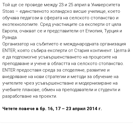
Той ще се проведе между 23 и 25 април в Университета
Stoas – единственото холандско висше училище, което
обучава педагози в сферата на селското стопанство и
екотехнологиите. Сред участниците са експерти от цяла
Европа, очакват се и представители от Етиопия, Турция и
Руанда.
Организатор на събитието е международната организация
ENTER, която събира експерти от Стария континент. Целта й
е да подпомогне усъвършенстването на процесите на
преподаване и учене в областта на селското стопанство.
ENTER предоставя среда за споделяне, развитие и
внедряване на нови стратегии и методи за обучение на
учителите чрез усъвършенстване и модернизиране на
учебните планове, обмен на преподаватели и студенти и
разработване на проекти.
Четете повече в бр. 16, 17 – 23 април 2014 г.