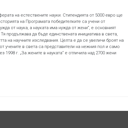
ерата на естествените науки. Стипендията от 5000 евро ще
историята на Програмата победителките са учени от
ужда от наука, а науката има нужда от жени“, е основният
. Тя продължава да бъде единствената инициатива в света,
тта на научните изследвания. Целта е да се увеличи броят на
т учените в света са представители на нежния пол и само
з 1998 г. „За жените в науката“ е отличила над 2700 жени