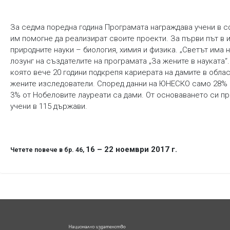
За седма поредна година Програмата награждава учени в сф
им помогне да реализират своите проекти. За първи път в 
природните науки – биология, химия и физика. „Светът има н
лозунг на създателите на програмата „За жените в науката“
която вече 20 години подкрепя кариерата на дамите в облас
жените изследователи. Според данни на ЮНЕСКО само 28% о
3% от Нобеловите лауреати са дами. От основаването си пре
учени в 115 държави.
16 – 22 ноември 2017 г.
Четете повече в бр. 46,