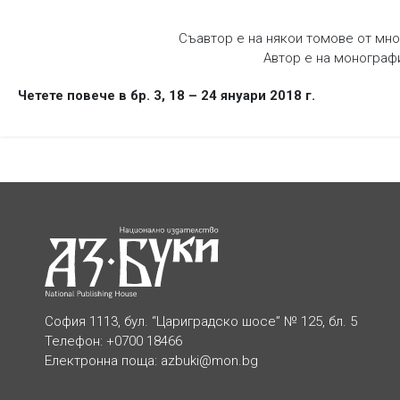
Съавтор е на някои томове от мно
Автор е на монографи
Четете повече в бр. 3, 18 – 24 януари 2018 г.
София 1113, бул. “Цариградско шосе” № 125, бл. 5
Телефон: +0700 18466
Електронна поща:
azbuki@mon.bg