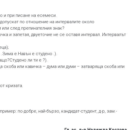
то и при писане на есемеси.
 допускат по отношение на интервалите около
и или след препинателния знак?
очка и запетая, двуеточие не се оставя интервал. Интервалът
еца);
 .Зима е.Навън е студено .).
ащо?Студено ли ти е ?).
а скоба или кавичка – дума или думи – затваряща скоба или
от кризата.
ример: по-добре, най-бързо, кандидат-студент, д-р, зам.-
Гл. ас. д-р Надежда Костова