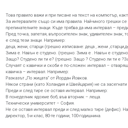
Това правило важи и при писане на текст на компютър, как
За интервалите също си има правила. Най-много грешки се
препинателните знаци. Къде трябва да има интервал – пред
Пред точка, запетая, въпросителен знак, удивителен знак, т
е след тези знаци. Например:
деца, жени, старци (грешно изписване: деца , жени ,старци,д
Зима е. Навън е студено. (грешно: Зима е . Навън е студено
Защо? Студено ли ти е? (грешно: Защо ? Студено ли ти е ?З
Случаят с кавички и скоби е по-сложен: интервал – отварящ
кавичка – интервал. Например:
Разказът „По жицата“ от Йордан Йовков.
Някои страни (като Холандия и Швейцария) не са засегнати 
Преди и след тире се оставя интервал. Например:
В понеделник ядохме боб, във вторник – леща.
Технически университет – София.
Не се оставя интервал преди и след малко тире (дефис). Нап
директор, 5-и клас, 80-те години, 100-годишнина.