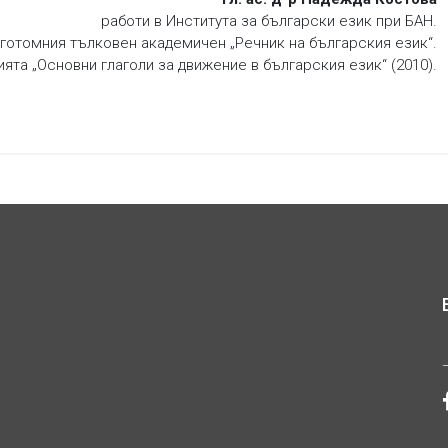
работи в Института за български език при БАН.
готомния тълковен академичен „Речник на българския език“.
ята „Основни глаголи за движение в българския език“ (2010).