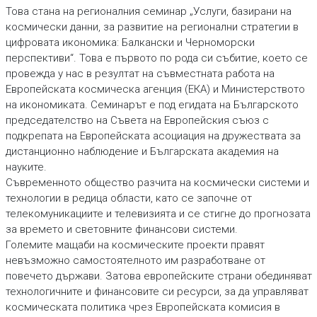
Това стана на регионалния семинар „Услуги, базирани на
космически данни, за развитие на регионални стратегии в
цифровата икономика: Балкански и Черноморски
перспективи“. Това е първото по рода си събитие, което се
провежда у нас в резултат на съвместната работа на
Европейската космическа агенция (ЕКА) и Министерството
на икономиката. Семинарът е под егидата на Българското
председателство на Съвета на Европейския съюз с
подкрепата на Европейската асоциация на дружествата за
дистанционно наблюдение и Българската академия на
науките.
Съвременното общество разчита на космически системи и
технологии в редица области, като се започне от
телекомуникациите и телевизията и се стигне до прогнозата
за времето и световните финансови системи.
Големите мащаби на космическите проекти правят
невъзможно самостоятелното им разработване от
повечето държави. Затова европейските страни обединяват
технологичните и финансовите си ресурси, за да управляват
космическата политика чрез Европейската комисия в