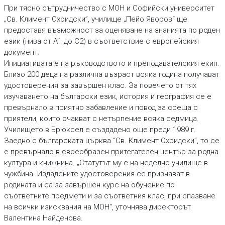
При тясно сътрудничество с МОН и Софийски университет
„Св. Климент Охридски”, училище „Пейо Яворов“ ще
предоставя възможност за оценяване на знанията по роден
език (нива от А1 до С2) в съответствие с европейския
документ.
Инициативата е на ръководството и преподавателския екип.
Близо 200 деца на различна възраст всяка година получават
удостоверения за завършен клас. За повечето от тях
изучаването на български език, история и география се е
превърнало в приятно забавление и повод за среща с
приятели, които очакват с нетърпение всяка седмица.
Училището в Брюксел е създадено още преди 1989 г.
Заедно с българската църква “Св. Климент Охридски”, то се
е превърнало в своеобразен притегателен център за родна
култура и книжнина. „Статутът му е на неделно училище в
чужбина. Издадените удостоверения се признават в
родината и са за завършен курс на обучение по
съответните предмети и за съответния клас, при спазване
на всички изисквания на МОН“, уточнява директорът
Валентина Найденова.