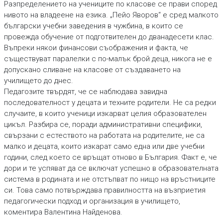
Разпределението на учениците по класове се прави според
нивото на владеене на езика. „Пейо Яворов“ е сред малкото
български учебни заведения в чужбина, в които се
провежда обучение от подготвителен до дванадесети клас.
Въпреки някои финансови съображения и факта, че
съществуват паралелки с по-малък брой деца, никога не е
допускано сливане на класове от създаването на
училището до днес.
Педагозите твърдят, че се наблюдава завидна
последователност у децата и техните родители. Не са редки
случаите, в които ученици изкарват целия образователен
цикъл. Разбира се, поради административни специфики,
свързани с естеството на работата на родителите, не са
малко и децата, които изкарат само една или две учебни
години, след което се връщат отново в България. Факт е, че
дори и те успяват да се включат успешно в образователната
система в родината и не отстъпват по нищо на връстниците
си. Това само потвърждава правилността на възприетия
педагогически подход и организация в училището,
коментира Валентина Найденова.