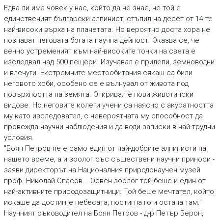
Едва ли има човек у нас, който да не знае, че той е
единственият български алпинист, стъпил на десет от 14-те
най-високи върха на планетата. Но вероятно доста хора не
познават неговата богата научна дейност. Оказва се, че
вечно устременият към най-високите точки на света е
изследвал над 500 пещери. Изучавал е прилепи, земноводни
и влечуги. Екстремните местообитания сякаш са били
неговото хоби, особено се е вълнувал от живота под
повърхността на земята. Откривал е нови животински
видове. Но неговите колеги учени са наясно с акуратността
му като изследовател, с невероятната му способност да
провежда научни наблюдения и да води записки в най-трудни
условия.
"Боян Петров не е само един от най-добрите алпинисти на
нашето време, а и зоолог със съществени научни приноси -
заяви директорът на Националния природонаучен музей
проф. Николай Спасов. - Освен зоолог той беше и един от
най-активните природозащитници. Той беше мечтател, който
искаше да достигне небесата, постигна го и остана там."
Научният ръководител на Боян Петров - д-р Петър Берон,