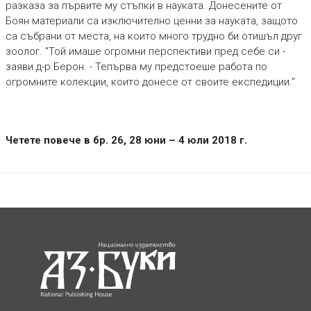
разказа за първите му стъпки в науката. Донесените от
Боян материали са изключително ценни за науката, защото
са събрани от места, на които много трудно би отишъл друг
зоолог. "Той имаше огромни перспективи пред себе си -
заяви д-р Берон. - Тепърва му предстоеше работа по
огромните колекции, които донесе от своите експедиции."
Четете повече в бр. 26, 28 юни – 4 юли 2018 г.