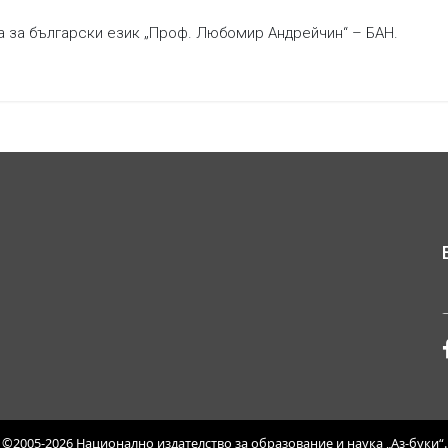
а за български език „Проф. Любомир Андрейчин“ – БАН.
©2005-2026 Национално издателство за образование и наука „Аз-буки“.