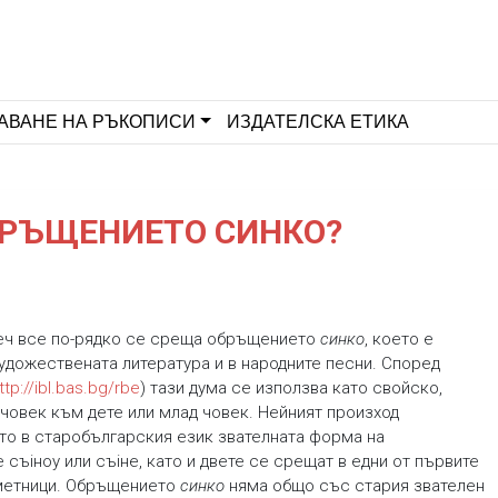
АВАНЕ НА РЪКОПИСИ
ИЗДАТЕЛСКА ЕТИКА
ОБРЪЩЕНИЕТО СИНКО?
еч все по-рядко се среща обръщението
синко
, което е
удожествената литература и в народните песни. Според
ttp://ibl.bas.bg/rbe
) тази дума се използва като свойско,
човек към дете или млад човек. Нейният произход
ато в старобългарския език звателната форма на
съіноу или съіне, като и двете се срещат в едни от първите
метници. Обръщението
синко
няма общо със стария звателен