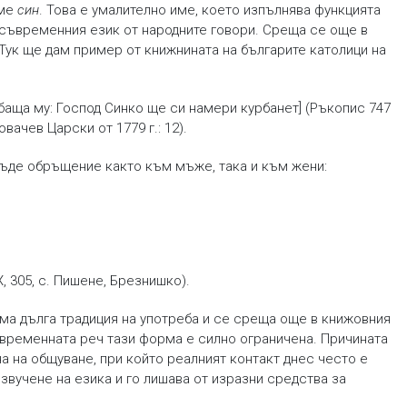
име
син
. Това е умалително име, което изпълнява функцията
съвременния език от народните говори. Среща се още в
Тук ще дам пример от книжнината на българите католици на
е баща му: Господ Синко ще си намери курбанет] (Ръкопис 747
ачев Царски от 1779 г.: 12).
ъде обръщение както към мъже, така и към жени:
, 305, с. Пишене, Брезнишко).
ма дълга традиция на употреба и се среща още в книжовния
 съвременната реч тази форма е силно ограничена. Причината
а на общуване, при който реалният контакт днес често е
звучене на езика и го лишава от изразни средства за