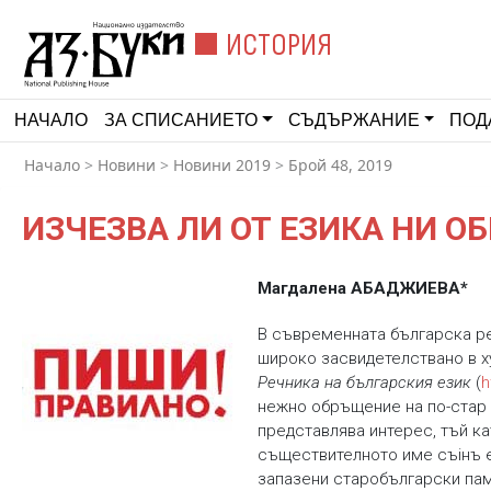
ИСТОРИЯ
НАЧАЛО
ЗА СПИСАНИЕТО
СЪДЪРЖАНИЕ
ПОД
Начало
>
Новини
>
Новини 2019
>
Брой 48, 2019
ИЗЧЕЗВА ЛИ ОТ ЕЗИКА НИ 
Магдалена АБАДЖИЕВА*
В съвременната българска р
широко засвидетелствано в х
Речника на българския език
(
h
нежно обръщение на по-стар 
представлява интерес, тъй к
съществителното име съінъ e 
запазени старобългарски па