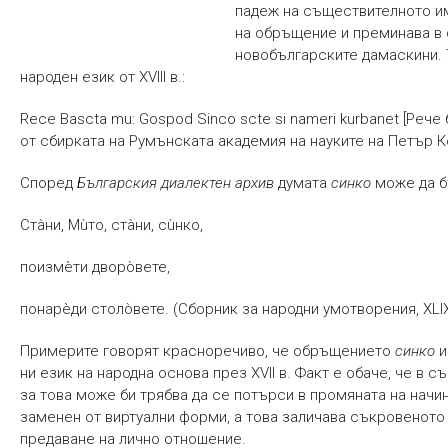
падеж на съществителното 
на обръщение и преминава в 
новобългарските дамаскини. 
народен език от XVIII в.:
Rece Bascta mu: Gospod Sinco scte si nameri kurbanet [Реч
от сбирката на Румънската академия на науките на Петър Ков
Според
Българския диалектен архив
думата
синко
може да б
Стàни, Мùто, стàни, сùнко,
поизмèти дворòвете,
понарèди столòвете. (Сборник за народни умотворения, XLIX
Примерите говорят красноречиво, че обръщението
синко
и
ни език на народна основа през XVII в. Факт е обаче, че в
за това може би трябва да се потърси в промяната на начин
заменен от виртуални форми, а това заличава съкровеното 
предаване на лично отношение.