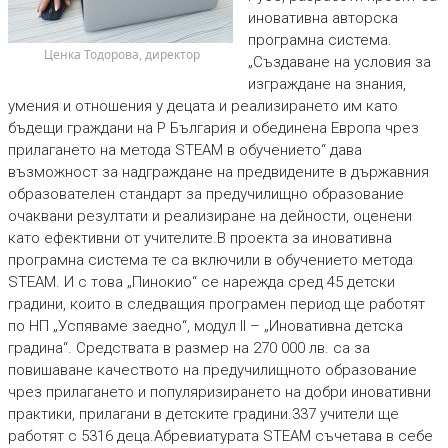
иновативна авторска
програмна система.
 Ценка Тодорова, директор
„Създаване на условия за
изграждане на знания,
умения и отношения у децата и реализирането им като
бъдещи граждани на Р България и обединена Европа чрез
прилагането на метода STEAM в обучението“ дава
възможност за надграждане на предвидените в държавния
образователен стандарт за предучилищно образование
очаквани резултати и реализиране на дейности, оценени
като ефективни от учителите.В проекта за иновативна
програмна система те са включили в обучението метода
STEАM. И с това „Пинокио“ се нарежда сред 45 детски
градини, които в следващия програмен период ще работят
по НП „Успяваме заедно“, модул II – „Иновативна детска
градина“. Средствата в размер на 270 000 лв. са за
повишаване качеството на предучилищното образование
чрез прилагането и популяризирането на добри иновативни
практики, прилагани в детските градини.337 учители ще
работят с 5316 деца.Абревиатурата STEАM съчетава в себе