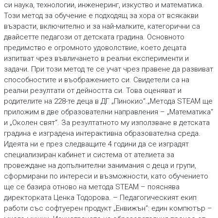
си наука, технологии, инженеринг, изкуство и математика.
Този метод за обучение е подходящ за хора от всякакви
възрасти, включително и за най-малките, категорични са
двайсетте педагози от детската градина. Основното
предимство е огромното удоволствие, което децата
изпитват чрез въвличането в реални експерименти и
задачи. При този метод те се учат чрез правене да развиват
способностите и въображението си. Свидетели са на
реални резултати от дейността си. Това оценяват и
родителите на 228-те деца в ДГ „Пинокио“.„Метода STEAM ще
приложим в две образователни направления – „Математика“
и „Околен свят“. За резултатното му използване в детската
градина е изградена интерактивна образователна среда.
Идеята ни е през следващите 4 години да се изградят
специализиран кабинет и система от ателиета за
провеждане на допълнителни занимания с деца и групи,
сформирани по интереси и възможности, като обучението
ще се базира отново на метода STEAM – пояснява
директорката Ценка Тодорова. – Педагогическият екип
работи със софтуерен продукт „Енвижън“: един компютър –