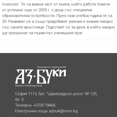
психолог. Те са важна част от екипа, който работи повече
от успешно още от 2005 г. с деца със специални
образователни потребности. През тази учебна година те са
20. Развиват се и също придобиват умения и знания заедно
със своите връстници. Подготвят се за деня, в който заедно
ще прекрачат за първи път училищния праг.
София 1113, бул. “Цариградско шосе” № 125,
бл. 5
Телефон: +0700 18466
Електронна поща:
azbuki@mon.bg