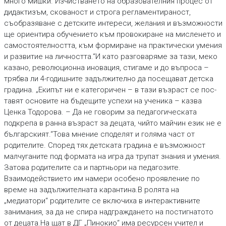
много мишки. Изчистването на образователния процес от
дидактизъм, скованост и строга регламентираност,
съобразяване с детските интереси, желания и възможности
ще ориентира обучението към провокиране на мисленето и
самостоятелността, към формиране на практически умения
и развитие на личността.“И като разговаряме за тази, меко
казано, революционна иновация, стигаме и до въпроса –
трябва ли 4-годишните задължително да посещават детска
градина. „Екипът ни е категоричен – в тази възраст се пос-
тавят основите на бъдещите успехи на ученика – казва
Ценка Тодорова. – Да не говорим за педагогическата
подкрепа в ранна възраст за децата, чийто майчин език не е
българският.“Това мнение споделят и голяма част от
родителите. Според тях детската градина е възможност
малчуганите под формата на игра да трупат знания и умения.
Затова родителите са и партньори на педагозите.
Взаимодействието им намери особено проявление по
време на задължителната карантина.В ролята на
„медиатори“ родителите се включиха в интерактивните
занимания, за да не спира надграждането на постигнатото
от децата.На щат в ДГ „Пинокио“ има ресурсен учител и