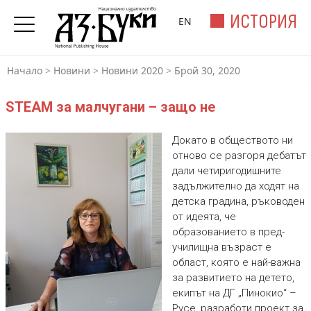
ИСТОРИЯ
EN
Начало
>
Новини
>
Новини 2020
>
Брой 30, 2020
STEAM за малчугани – защо не
Докато в обществото ни
отново се разгоря дебатът
дали четиригодишните
задължително да ходят на
детска градина, ръководен
от идеята, че
образованието в пред-
училищна възраст е
област, която е най-важна
за развитието на детето,
екипът на ДГ „Пинокио“ –
Русе, разработи проект за