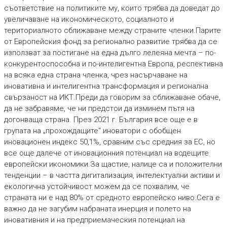
съответствие на политиките му, които трябва да доведат до
увеличаване на икономическото, социалното и
териториалното сближаване между страните членки.Парите
от Европейския фонд за регионално развитие трябва да се
използват за постигане на една дълго лелеяна мечта – по-
конкурентоспособна и по-интелигентна Европа, респективна
на всяка една страна членка, чрез насърчаване на
иновативна и интелигентна трансформация и регионална
свързаност на ИКТ.Преди да говорим за сближаване обаче,
да не забравяме, че ни предстои да изминем пътя на
догонваща страна. През 2021 г. България все още е в
групата на „прохождащите“ иноватори с обобщен
иновационен индекс 50,1%, сравним със средния за ЕС, но
все още далече от иновационния потенциал на водещите
европейски икономики.За щастие, налице са и положителни
тенденции – в частта дигитализация, интелектуални активи и
екологична устойчивост можем да се похвалим, че
страната ни е над 80% от средното европейско ниво.Сега е
важно да не загубим набраната инерция и полето на
иновативния и на предприемаческия потенциал на