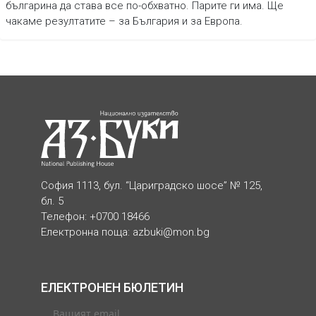
българина да става все по-обхватно. Парите ги има. Ще
чакаме резултатите – за България и за Европа.
София 1113, бул. “Цариградско шосе” № 125,
бл. 5
Телефон: +0700 18466
Електронна поща:
azbuki@mon.bg
ЕЛЕКТРОНЕН БЮЛЕТИН