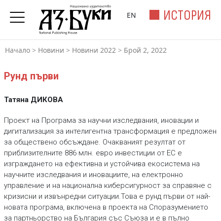
ИСТОРИЯ
EN
Начало
>
Новини
>
Новини 2022
>
Брой 2, 2022
Рунд първи
Татяна ДИКОВА
Проект на Програма за научни изследвания, иновации и
дигитализация за интелигентна трансформация е предложен
за обществено обсъждане. Очакваният резултат от
приблизителните 886 млн. евро инвестиции от ЕС е
изграждането на ефективна и устойчива екосистема на
научните изследвания и иновациите, на електронно
управление и на национална киберсигурност за справяне с
кризисни и извънредни ситуации.Това е рунд първи от най-
новата програма, включена в проекта на Споразумението
за партньорство на България със Съюза и е в пълно