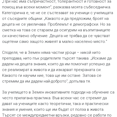
„При нас има съпричастност, толерантност и готовност за
помощ във всеки момент“, разказва моята събеседничка.
Категорична е, че не се състезават за ученици с училищата
от съседните общини: „Каквото и да предложим, броят на
децата не се увеличава. Проблемът е демографски. Но за
сметка на това се стараем да осигурим на възпитаниците
си качествено обучение. Децата не трябва да се чувстват
ощетени само защото живеят в малко населено място.“
Споделя, че в Земен няма частни уроци – никой нито
преподава, нито пък родителите търсят такива. „Искаме да
дадем на децата знания, които да им помогнат успешно да
се реализират в живота и да изкарват прехраната си.
Каквото ги научим ние, това ще им остане. Затова се
стремим да им дадем най-доброто“, допълва тя.
За училището в Земен иновативните подходи на обучение са
често прилагана практика. Във всеки час се стремят да
дават на учениците както теоретични, така и практически
знания и умения, които ще им бъдат от полза в живота.
Търсят се междупредметни връзки, редовно се работи по