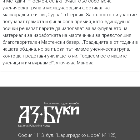
и Методий“ – Земен, се включват със собствена
ученическа група в международния фестивал на
маскарадните игри „Сурва“ в Перник. За първото си участие
получават грамота и финансова премия, като единодушно
всички решават парите да използват за закупуването на
материали за изработката на мартенички за предстоящия
благотворителен Мартенски базар. „Традицията е от години в
нашата община, но за първи път имаме ученическа група,
която да представи училището ни. Гордеем се с нашите
ученици и им вярваме!“, уточнява Манова.
София 1113, бул. “Цариградско шосе” № 125,