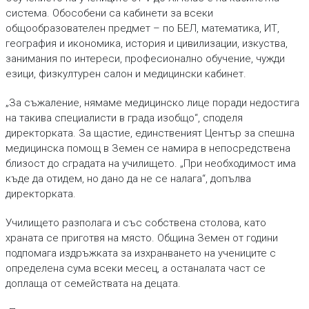
система. Обособени са кабинети за всеки
общообразователен предмет – по БЕЛ, математика, ИТ,
география и икономика, история и цивилизации, изкуства,
занимания по интереси, професионално обучение, чужди
езици, физкултурен салон и медицински кабинет.
„За съжаление, нямаме медицинско лице поради недостига
на такива специалисти в града изобщо“, споделя
директорката. За щастие, единственият Център за спешна
медицинска помощ в Земен се намира в непосредствена
близост до сградата на училището. „При необходимост има
къде да отидем, но дано да не се налага“, допълва
директорката.
Училището разполага и със собствена столова, като
храната се приготвя на място. Община Земен от години
подпомага издръжката за изхранването на учениците с
определена сума всеки месец, а останалата част се
доплаща от семействата на децата.