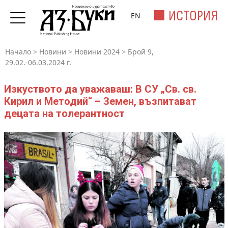
ИСТОРИЯ
EN
Начало
>
Новини
>
Новини 2024
>
Брой 9,
29.02.-06.03.2024 г.
Изкуството да уважаваш: В СУ „Св. св.
Кирил и Методий“ – Земен, възпитават
децата на толерантност