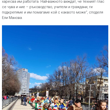
харесва им работата. Най-важното виждат, че техният глас
се чува и ние – ръководство, учители и граждани, ги
подкрепяме и им помагаме кой с каквото може“, споделя
Ели Манова.