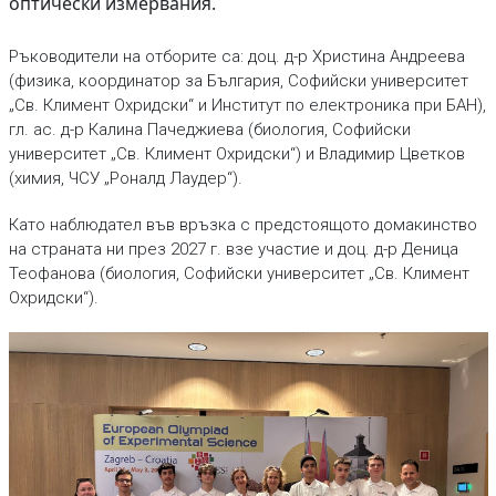
оптически измервания.
Ръководители на отборите са: доц. д-р Христина Андреева
(физика, координатор за България, Софийски университет
„Св. Климент Охридски“ и Институт по електроника при БАН),
гл. ас. д-р Калина Пачеджиева (биология, Софийски
университет „Св. Климент Охридски“) и Владимир Цветков
(химия, ЧСУ „Роналд Лаудер“).
Като наблюдател във връзка с предстоящото домакинство
на страната ни през 2027 г. взе участие и доц. д-р Деница
Теофанова (биология, Софийски университет „Св. Климент
Охридски“).