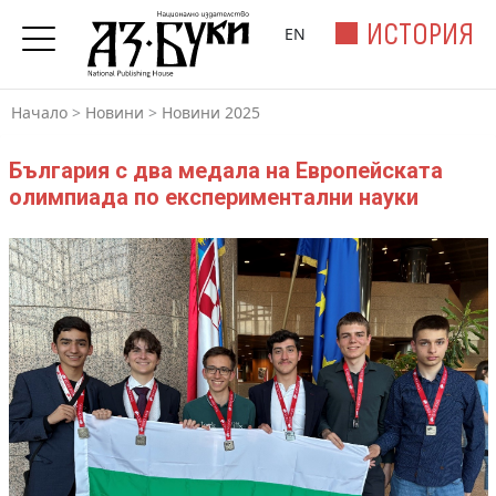
ИСТОРИЯ
EN
Начало
>
Новини
>
Новини 2025
България с два медала на Eвропейската
олимпиада по експериментални науки