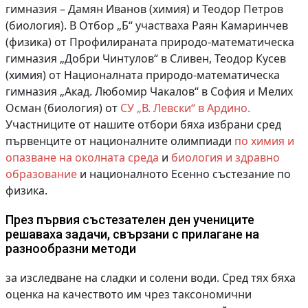
гимназия – Дамян Иванов (химия) и Теодор Петров
(биология). В Отбор „Б“ участваха Раян Камаринчев
(физика) от Профилираната природо-математическа
гимназия „Добри Чинтулов“ в Сливен, Теодор Кусев
(химия) от Националната природо-математическа
гимназия „Акад. Любомир Чакалов“ в София и Мелих
Осман (биология) от
СУ „В. Левски“ в Ардино.
Участниците от нашите отбори бяха избрани сред
първенците от националните олимпиади
по химия и
опазване на околната среда
и
биология и здравно
образование
и националното Есенно състезание по
физика.
През първия състезателен ден учениците
решаваха задачи, свързани с прилагане на
разнообразни методи
за изследване на сладки и солени води. Сред тях бяха
оценка на качеството им чрез таксономични