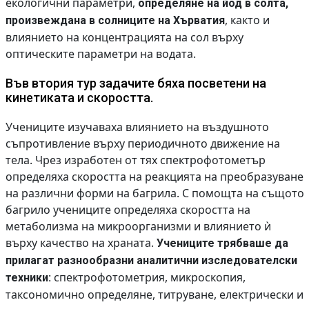
екологични параметри,
определяне на йод в солта,
, както и
произвеждана в солниците на Хърватия
влиянието на концентрацията на сол върху
оптическите параметри на водата.
Във втория тур задачите бяха посветени на
кинетиката и скоростта.
Учениците изучаваха влиянието на въздушното
съпротивление върху периодичното движение на
тела. Чрез изработен от тях спектрофотометър
определяха скоростта на реакцията на преобразуване
на различни форми на багрила. С помощта на същото
багрило учениците определяха скоростта на
метаболизма на микроорганизми и влиянието ѝ
върху качество на храната.
Учениците трябваше да
прилагат разнообразни аналитични изследователски
спектрофотометрия, микроскопия,
техники:
таксономично определяне, титруване, електрически и