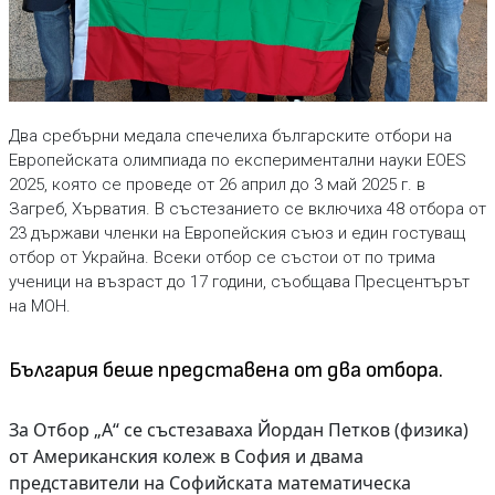
Два сребърни медала спечелиха българските отбори на
Европейската олимпиада по експериментални науки EOES
2025, която се проведе от 26 април до 3 май 2025 г. в
Загреб, Хърватия. В състезанието се включиха 48 отбора от
23 държави членки на Европейския съюз и един гостуващ
отбор от Украйна. Всеки отбор се състои от по трима
ученици на възраст до 17 години, съобщава Пресцентърът
на МОН.
България беше представена от два отбора.
За Отбор „А“ се състезаваха Йордан Петков (физика)
от Американския колеж в София и двама
представители на Софийската математическа