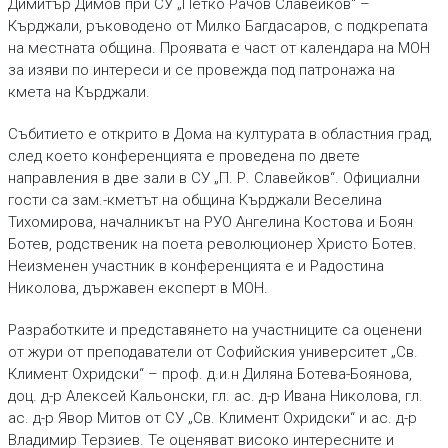
Димитър Димов при СУ „Петко Рачов Славейков“ –
Кърджали, ръководено от Милко Багдасаров, с подкрепата
на местната община. Проявата е част от календара на МОН
за изяви по интереси и се провежда под патронажа на
кмета на Кърджали.
Събитието е открито в Дома на културата в областния град,
след което конференцията е проведена по двете
направления в две зали в СУ „П. Р. Славейков“. Официални
гости са зам.-кметът на община Кърджали Веселина
Тихомирова, началникът на РУО Ангелина Костова и Боян
Ботев, родственик на поета революционер Христо Ботев.
Неизменен участник в конференцията е и Радостина
Николова, държавен експерт в МОН.
Разработките и представянето на участниците са оценени
от жури от преподаватели от Софийския университет „Св.
Климент Охридски“ – проф. д.и.н Диляна Ботева-Боянова,
доц. д-р Алексей Кальонски, гл. ас. д-р Ивана Николова, гл.
ас. д-р Явор Митов от СУ „Св. Климент Охридски“ и ас. д-р
Владимир Терзиев. Те оценяват високо интересните и