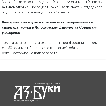
Милко Багдасаров на Аделина Хасан – ученичка от XI клас и
активен член на школа „ИстОрика“, за пълната ѝ отдаденост
и цялостната организация на събитието.
Класираните на първо място във всяко направление си
гарантират прием в Историческия факултет на Софийския
университет.
Темата за следващата единадесета конференция догодина
е „150 години от Априлското въстание“, обявяват
организаторите на надпреварата.