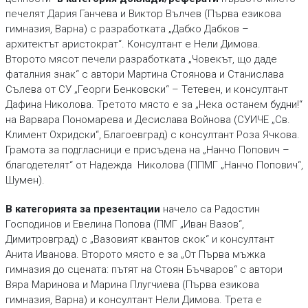
печелят Дария Ганчева и Виктор Вълчев (Първа езикова
гимназия, Варна) с разработката „Дабко Дабков –
архитектът аристократ“. Консултант е Нели Димова.
Второто мясот печели разработката „Човекът, що даде
фаталния знак“ с автори Мартина Стоянова и Станислава
Сълева от СУ „Георги Бенковски“ – Тетевен, и консултант
Дафина Николова. Третото място е за „Нека останем будни!“
на Варвара Пономарева и Десислава Войнова (СУИЧЕ „Св.
Климент Охридски“, Благоевград) с консултант Роза Ячкова.
Грамота за подгласници е присъдена на „Нанчо Попович –
благодетелят“ от Надежда Николова (ППМГ „Нанчо Попович“,
Шумен).
В категорията за презентации
начело са Радостин
Господинов и Евелина Попова (ПМГ „Иван Вазов“,
Димитровград) с „Вазовият квантов скок“ и консултант
Анита Иванова. Второто място е за „От Първа мъжка
гимназия до сцената: пътят на Стоян Бъчваров“ с автори
Вяра Маринова и Марина Плугчиева (Първа езикова
гимназия, Варна) и консултант Нели Димова. Трета е