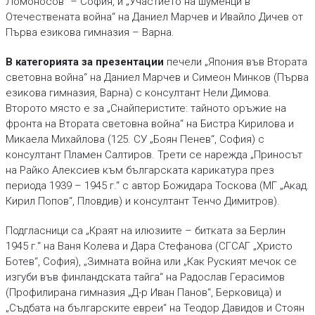
Ломоносов“ – София, и „Участието на шуменци в
Отечествената война“ на Даниел Марчев и Ивайло Дичев от
Първа езикова гимназия – Варна.
В категорията за презентации
печели „Япония във Втората
световна война“ на Даниел Марчев и Симеон Минков (Първа
езикова гимназия, Варна) с консултант Нели Димова.
Второто място е за „Снайперистите: тайното оръжие на
фронта на Втората световна война“ на Бистра Кирилова и
Микаела Михайлова (125. СУ „Боян Пенев“, София) с
консултант Пламен Салтиров. Трети се нарежда „Приносът
на Райко Алексиев към българската карикатура през
периода 1939 – 1945 г.“ с автор Божидара Тоскова (МГ „Акад.
Кирил Попов“, Пловдив) и консултант Тенчо Димитров).
Подгласници са „Краят на илюзиите – битката за Берлин
1945 г.“ на Ваня Колева и Дара Стефанова (СГСАГ „Христо
Ботев“, София), „Зимната война или „Как Руският мечок се
изгуби във финландската тайга“ на Радослав Герасимов
(Профилирана гимназия „Д-р Иван Панов“, Берковица) и
„Съдбата на българските евреи“ на Теодор Давидов и Стоян