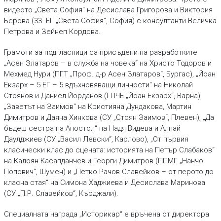
видеото „Света София“ на Десислава Григорова и Виктория
Берова (33. ЕГ „Света София“, София) с консултанти Величка
Петрова и Зейнеп Кордова.
Грамоти за подгласници са присъдени на разработките
„Асен Златаров – в служба на човека“ на Христо Тодоров и
Мехмед Нури (ПГТ „Проф. д-р Асен Златаров“, Бургас), „Йоан
Екзарх – 5 ЕГ – 5 вдъхновяващи личности“ на Николай
Стоянов и Даниел Йорданов (ГПЧЕ „Йоан Екзарх“, Варна),
„Заветът на Заимов“ на Кристияна Дундакова, Мартин
Димитров и Даяна Хинкова (СУ „Стоян Заимов“, Плевен), „Да
бъдеш сестра на Апостол“ на Надя Видева и Алпай
Даулджиев (СУ „Васил Левски“, Карлово), „От първия
класически клас до сцената: историята на Петър Слабаков“
на Калоян Касапданчев и Георги Димитров (ППМГ „Нанчо
Попович“, Шумен) и „Петко Рачов Славейков – от перото до
класна стая“ на Симона Хаджиева и Десислава Маринова
(СУ „П.Р. Славейков“, Кърджали).
Специалната награда „Историкар“ е връчена от директора