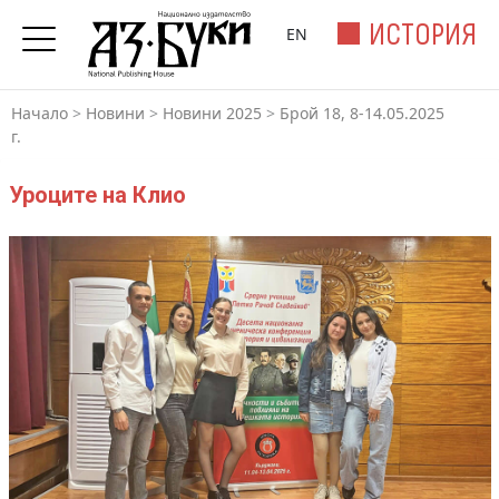
ИСТОРИЯ
EN
Начало
>
Новини
>
Новини 2025
>
Брой 18, 8-14.05.2025
г.
Уроците на Клио