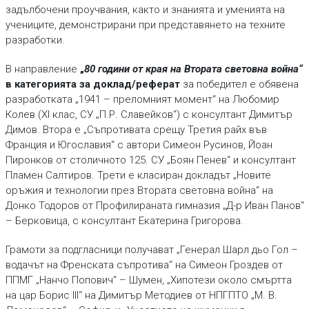
задълбочени проучвания, както и знанията и уменията на
учениците, демонстрирани при представянето на техните
разработки.
В направление
„
80 години от края на Втората световна война“
в категорията за доклад/реферат
за победител е обявена
разработката „1941 – преломният момент“ на Любомир
Колев (XI клас, СУ „П.Р. Славейков“) с консултант Димитър
Димов. Втора е „Съпротивата срещу Третия райх във
Франция и Югославия“ с автори Симеон Русинов, Йоан
Пиронков от столичното 125. СУ „Боян Пенев“ и консултант
Пламен Салтиров. Трети е класиран докладът „Новите
оръжия и технологии през Втората световна война“ на
Донко Тодоров от Профилираната гимназия „Д-р Иван Панов“
– Берковица, с консултант Екатерина Григорова.
Грамоти за подгласници получават „Генерал Шарл дьо Гол –
водачът на Френската съпротива“ на Симеон Гроздев от
ППМГ „Нанчо Попович“ – Шумен, „Хипотези около смъртта
на цар Борис III“ на Димитър Методиев от НПГПТО „М. В.