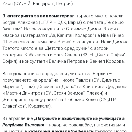
Изов (СУ „Н.Й. Вапцаров“, Петрич).
В категорията за видеоматериал
първото място печели
Богдан Алексиев (ЦПЛР – ОДК, Варна) с лентата „Те също
бяха там“. Негов консултант е Станимир Димов. Втори е
класиран материалът „Аз, Капитан Коларов“ на Иван Гичев
(Първа езикова гимназия, Варна) с консултант Нели Димова.
Третото място е за „Детство сред руини“ с автори
Екатерина Кабакчиева и Надя Савова (33. ЕГ „Света София“,
София) и консултанти Величка Петрова и Зейнеп Кордова.
За подгласници са определени „Битката за Берлин –
пречупването на орела“ на Никола Павлов (СУ „Димитър
Маринов“, Лом), „Спомен от Драва“ на Кристияна Дундакова
и Мартин Димитров (СУ „Стоян Заимов“, Плевен) и
„Българинът срещу райха“ на Любомир Колев (СУ „П.Р.
Славейков“, Кърджали).
В направление
„Патроните и възпитаниците на училищата в
Република България
– извор на родолюбие, патриотизъм и
ценности“
в категория доклади/реферати
първото място