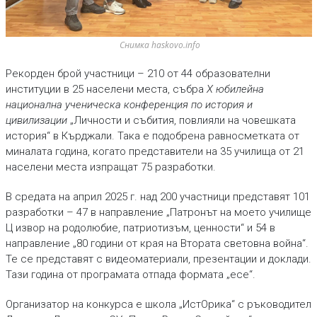
Снимка haskovo.info
Рекорден брой участници – 210 от 44 образователни
институции в 25 населени места, събра
X юбилейна
национална ученическа конференция по история и
цивилизации
„Личности и събития, повлияли на човешката
история“ в Кърджали. Така е подобрена равносметката от
миналата година, когато представители на 35 училища от 21
населени места изпращат 75 разработки.
В средата на април 2025 г. над 200 участници представят 101
разработки – 47 в направление „Патронът на моето училище
Ц извор на родолюбие, патриотизъм, ценности“ и 54 в
направление „80 години от края на Втората световна война“.
Те се представят с видеоматериали, презентации и доклади.
Тази година от програмата отпада формата „есе“.
Организатор на конкурса е школа „ИстОрика“ с ръководител