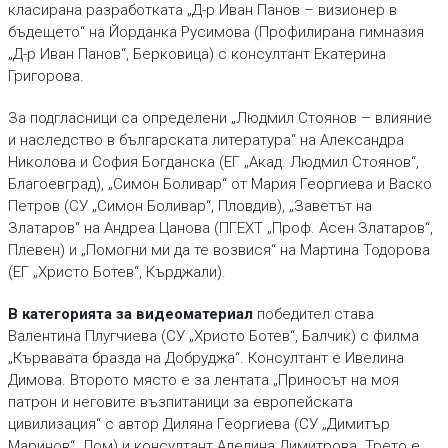
класирана разработката „Д-р Иван Панов – визионер в
бъдещето“ на Йорданка Русимова (Профилирана гимназия
„Д-р Иван Панов“, Берковица) с консултант Екатерина
Григорова.
За подгласници са определени „Людмил Стоянов – влияние
и наследство в българската литература“ на Александра
Николова и София Богданска (ЕГ „Акад. Людмил Стоянов“,
Благоевград), „Симон Боливар“ от Мария Георгиева и Васко
Петров (СУ „Симон Боливар“, Пловдив), „Заветът на
Златаров“ на Андреа Цанова (ПГЕХТ „Проф. Асен Златаров“,
Плевен) и „Помогни ми да те возвися“ на Мартина Тодорова
(ЕГ „Христо Ботев“, Кърджали).
В категорията за видеоматериал
победител става
Валентина Плугчиева (СУ „Христо Ботев“, Балчик) с филма
„Кървавата бразда на Добруджа“. Консултант е Ивелина
Димова. Второто място е за лентата „Приносът на моя
патрон и неговите възпитаници за европейската
цивилизация“ с автор Диляна Георгиева (СУ „Димитър
Маринов“, Лом) и консултант Аделина Димитрова. Трето е