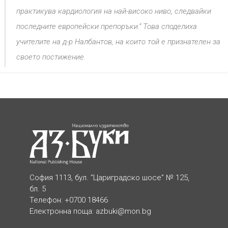
практикува кардиология на най-високо ниво, следвайки
последните европейски препоръки.“ Това споделиха
учителите на д-р Налбантов, на които той е признателен за
своето постижение.
София 1113, бул. “Цариградско шосе” № 125,
бл. 5
Телефон: +0700 18466
Електронна поща:
azbuki@mon.bg