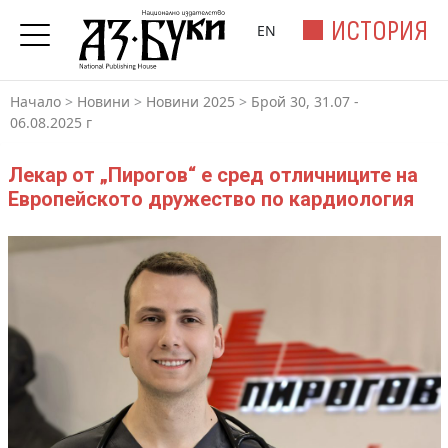
ИСТОРИЯ
EN
Начало
>
Новини
>
Новини 2025
>
Брой 30, 31.07 -
06.08.2025 г
Лекар от „Пирогов“ е сред отличниците на
Европейското дружество по кардиология