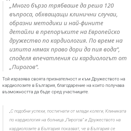
„Много бързо трябваше да реша 120
въпроса, обхващащи клинични случаи,
образни методики и най-фините
детайли в препоръките на Европейско
дружество по кардиология. По време на
изпита нямах право дори да пия вода“,
споделя впечатления си кардиологът от
„Пирогов“.
Той изразява своята признателност и към Дружеството на
кардиолозите в България, благодарение на които получава
възможността да бъде сред участниците.
„С подобни успехи, постигнати от млади колеги, Клиниката
по кардиология на болница „Пирогов“ и Дружеството на
кардиолозите в България показват, че в България се