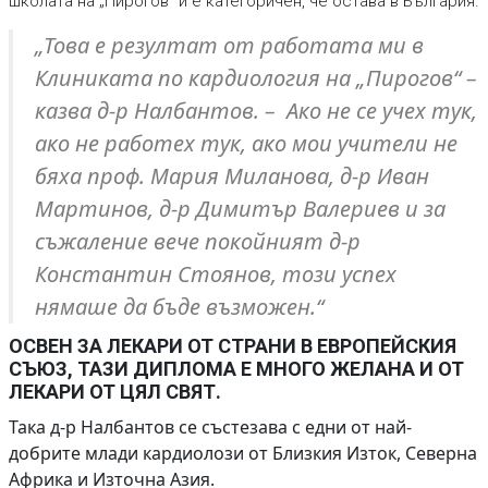
школата на „Пирогов“ и е категоричен, че остава в България.
„Това е резултат от работата ми в
Клиниката по кардиология на „Пирогов“ –
казва д-р Налбантов. – Ако не се учех тук,
ако не работех тук, ако мои учители не
бяха проф. Мария Миланова, д-р Иван
Мартинов, д-р Димитър Валериев и за
съжаление вече покойният д-р
Константин Стоянов, този успех
нямаше да бъде възможен.“
ОСВЕН ЗА ЛЕКАРИ ОТ СТРАНИ В ЕВРОПЕЙСКИЯ
СЪЮЗ, ТАЗИ ДИПЛОМА Е МНОГО ЖЕЛАНА И ОТ
ЛЕКАРИ ОТ ЦЯЛ СВЯТ.
Така д-р Налбантов се състезава с едни от най-
добрите млади кардиолози от Близкия Изток, Северна
Африка и Източна Азия.