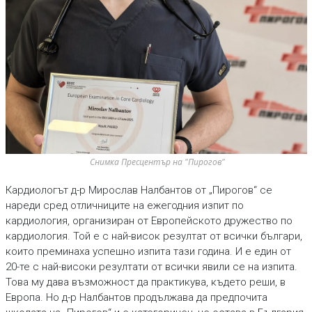
Снимка Пресцентър на "Пирогов"
Кардиологът д-р Мирослав Налбантов от „Пирогов“ се
нареди сред отличниците на ежегодния изпит по
кардиология, организиран от Европейското дружество по
кардиология. Той е с най-висок резултат от всички българи,
които преминаха успешно изпита тази година. И е един от
20-те с най-високи резултати от всички явили се на изпита.
Това му дава възможност да практикува, където реши, в
Европа. Но д-р Налбантов продължава да предпочита