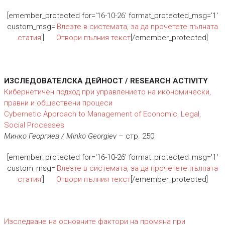
[emember_protected for='16-10-26' format_protected_msg='1'
custom_msg='
Влезте в системата, за да прочетете пълната
статия
']
Отвори пълния текст
[/emember_protected]
ИЗСЛЕДОВАТЕЛСКА ДЕЙНОСТ / RESEARCH ACTIVITY
Кибернетичен подход при управлението на икономически,
правни и обществени процеси
Cybernetic Approach to Management of Economic, Legal,
Social Processes
Минко Георгиев / Minko Georgiev
– стр. 250
[emember_protected for='16-10-26' format_protected_msg='1'
custom_msg='
Влезте в системата, за да прочетете пълната
статия
']
Отвори пълния текст
[/emember_protected]
Изследване на основните фактори на промяна при