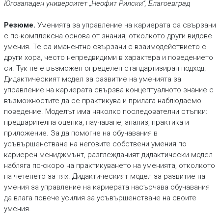
Югозападен университет „Неофит Рилски“, Благоевград
Резюме.
Уменията за управление на кариерата са свързани
с по-комплексна основа от знания, отколкото други видове
умения. Те са иманентно свързани с взаимодействието с
други хора, често непредвидими в характера и поведението
си. Тук не е възможен определен стандартизиран подход.
Дидактическият модел за развитие на уменията за
управление на кариерата свързва концептуалното знание с
възможностите да се практикува и прилага наблюдаемо
поведение. Моделът има няколко последователни стъпки:
предварителна оценка, научаване, анализ, практика и
приложение. За да помогне на обучавания в
усъвършенстване на неговите собствени умения по
кариерен мениджмънт, разглежданият дидактически модел
набляга по-скоро на практикуването на уменията, отколкото
на четенето за тях. Дидактическият модел за развитие на
умения за управление на кариерата насърчава обучавания
да влага повече усилия за усъвършенстване на своите
умения.