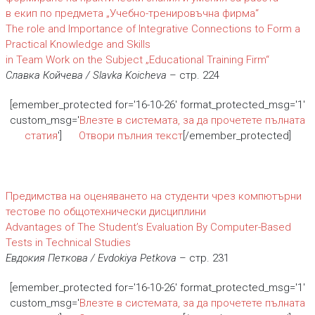
в екип по предмета „Учебно-тренировъчна фирма“
The role and Importance of Integrative Connections to Form a
Practical Knowledge and Skills
in Team Work on the Subject „Educational Training Firm“
Славка Койчева / Slavka Koicheva
– стр. 224
[emember_protected for='16-10-26' format_protected_msg='1'
custom_msg='
Влезте в системата, за да прочетете пълната
статия
']
Отвори пълния текст
[/emember_protected]
Предимства на оценяването на студенти чрез компютърни
тестове по общотехнически дисциплини
Advantages of The Student’s Evaluation By Computer-Based
Tests in Technical Studies
Евдокия Петкова / Evdokiya Petkova
– стр. 231
[emember_protected for='16-10-26' format_protected_msg='1'
custom_msg='
Влезте в системата, за да прочетете пълната