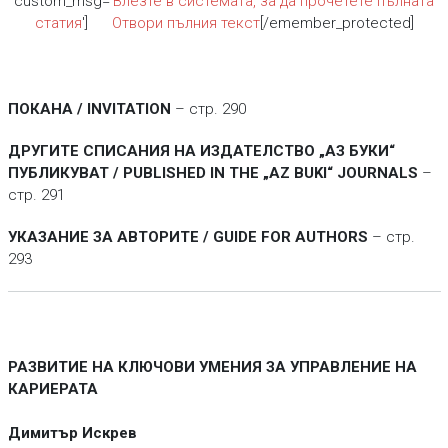
custom_msg='
Влезте в системата, за да прочетете пълната
статия
']
Отвори пълния текст
[/emember_protected]
ПОКАНА / INVITATION
– стр. 290
ДРУГИТЕ СПИСАНИЯ НА ИЗДАТЕЛСТВО „АЗ БУКИ“
ПУБЛИКУВАТ / PUBLISHED IN THE „AZ BUKI“ JOURNALS
–
стр. 291
УКАЗАНИЕ ЗА АВТОРИТЕ / GUIDE FOR AUTHORS
– стр.
293
РАЗВИТИЕ НА КЛЮЧОВИ УМЕНИЯ ЗА УПРАВЛЕНИЕ НА
КАРИЕРАТА
Димитър Искрев