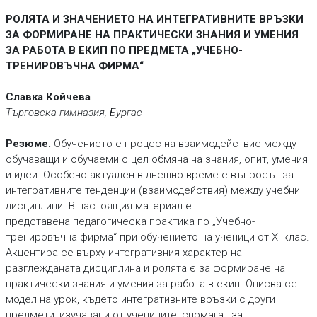
РОЛЯТА И ЗНАЧЕНИЕТО НА ИНТЕГРАТИВНИТЕ ВРЪЗКИ
ЗА ФОРМИРАНЕ НА ПРАКТИЧЕСКИ ЗНАНИЯ И УМЕНИЯ
ЗА РАБОТА В ЕКИП ПО ПРЕДМЕТА „УЧЕБНО-
ТРЕНИРОВЪЧНА ФИРМА“
Славка Койчева
Търговска гимназия, Бургас
Резюме.
Обучението е процес на взаимодействие между
обучаващи и обучаеми с цел обмяна на знания, опит, умения
и идеи. Особено актуален в днешно време е въпросът за
интегративните тенденции (взаимодействия) между учебни
дисциплини. В настоящия материал е
представена педагогическа практика по „Учебно-
тренировъчна фирма“ при обучението на ученици от XI клас.
Акцентира се върху интегративния характер на
разглежданата дисциплина и ролята є за формиране на
практически знания и умения за работа в екип. Описва се
модел на урок, където интегративните връзки с други
предмети, изучавани от учениците, спомагат за