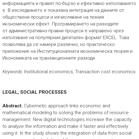
информацията и правят по-бързо и ефективно използването
є. В изследването е показана интеграция на данните от
обществени процеси и изчисляване на техния
икономически ефект. Програмирането на разходите
от административно-правни процеси е направено чрез
използване на популярния дигитален формат EXCEL. Това
позволява да се намери различно, но практическо
приложение на Институционалната икономическа теория и
Икономиката на транзакционните разходи.
Keywords:
Institutional economics, Transaction cost economics
LEGAL, SOCIAL PROCESSES
Abstract.
Cybernetic approach links economic and
mathematical modeling to solving the problems of resource
management. New digital technologies increase the capacity
to analyze the information and make it faster and effectively
using it. In the study shows the integration of data from social