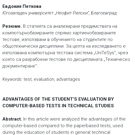
Евдокия Петкова
Югозападен университет „Неофит Рилски“, Благоевград
Резюме.
В статията са анализирани предимствата на
компютърнобазираните спрямо хартиенобазираните
тестове, използвани в обучението на студентите по
общотехнически дисциплини. За целта на изследването е
използвана компютърна тестова система „UniTeSys“, чрез
която са разрабоени тестове по дисциплината „Техническо
документиране“.
Keywords:
test, evaluation, advantages
ADVANTAGES OF THE STUDENT’S EVALUATION BY
COMPUTER-BASED TESTS IN TECHNICAL STUDIES
Abstract.
In this article were analyzed the advantages of the
computer-based compared to the paperbased tests, used
during the education of students in general technical