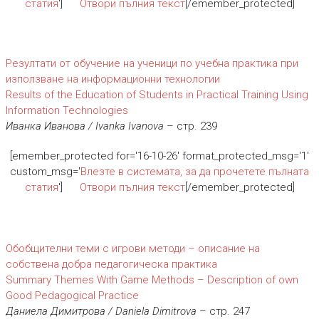
статия
']
Отвори пълния текст
[/emember_protected]
Резултати от обучение на ученици по учебна практика при
използване на информационни технологии
Results of the Education of Students in Practical Training Using
Information Technologies
Иванка Иванова / Ivanka Ivanova
– стр. 239
[emember_protected for='16-10-26' format_protected_msg='1'
custom_msg='
Влезте в системата, за да прочетете пълната
статия
']
Отвори пълния текст
[/emember_protected]
Обобщителни теми с игрови методи – описание на
собствена добра педагогическа практика
Summary Themes With Game Methods – Description of own
Good Pedagogical Practice
Даниела Димитрова / Daniela Dimitrova
– стр. 247