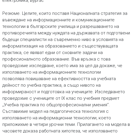
електроника, Бургас
Резюме. Целите, които поставя Националната стратегия за
въвеждане на информационните и комуникационните
технологии в българските училища и разрешаването на
противоречията между нуждата на държавата от подготвени
бъдещи специалисти на съвременно ниво в условията на
информатизация на образованието и съществуващата
практика, се явяват едни от сновните задачи на
професионалното образование. Във връзка с това
проведохме изследване, което има за цел да докаже, че
използването на информационните технологии
позволява повишаване на ефективността на учебната
дейност по учебна практика, а също нивото на
информираност и подготовка на учениците. Изследването
проведохме с учениците от IX клас по учебния предмет
„Учебна практика по общопрофесионални умения“.
Съставихме модел на педагогическа технология с
използването на информационни технологии, което
приложихме в четири урочни теми. Прилагането на модела в
часовете доказа работната хипотеза, че използването