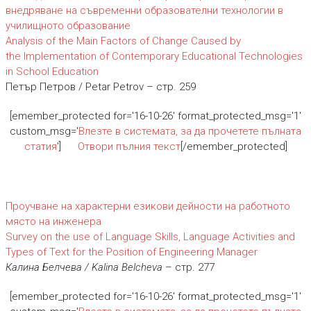
внедряване на съвременни образователни технологии в
училищното образование
Analysis of the Main Factors of Change Caused by
the Implementation of Contemporary Educational Technologies
in School Education
Петър Петров / Petar Petrov – стр. 259
[emember_protected for='16-10-26' format_protected_msg='1'
custom_msg='
Влезте в системата, за да прочетете пълната
статия
']
Отвори пълния текст
[/emember_protected]
Проучване на характерни езикови дейности на работното
място на инженера
Survey on the use of Language Skills, Language Activities and
Types of Text for the Position of Engineering Manager
Калина Белчева / Kalina Belcheva
– стр. 277
[emember_protected for='16-10-26' format_protected_msg='1'