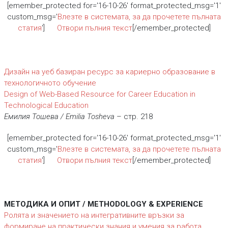
[emember_protected for='16-10-26' format_protected_msg='1'
custom_msg='
Влезте в системата, за да прочетете пълната
статия
']
Отвори пълния текст
[/emember_protected]
Дизайн на уеб базиран ресурс за кариерно образование в
технологичното обучение
Design of Web-Based Resource for Career Education in
Technological Education
Емилия Тошева / Emilia Tosheva
– стр. 218
[emember_protected for='16-10-26' format_protected_msg='1'
custom_msg='
Влезте в системата, за да прочетете пълната
статия
']
Отвори пълния текст
[/emember_protected]
МЕТОДИКА И ОПИТ / METHODOLOGY & EXPERIENCE
Ролята и значението на интегративните връзки за
формиране на практически знания и умения за работа