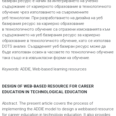
базиран ресурс е начин за интегрирането на учебно
съдържание от кариерното образование в технологичното
обучение чрез използването на съвременните
уеб технологии. При разработването на дизайна на уеб
базирания ресурс за кариерно образование
в технологичното обучение са отразени изискванията към
съдържанието на уеб базирания ресурс за кариерно
образование в технологичното обучение, като се използва
DOTS анализ. Създаденият уеб базиран ресурс може да
бъде използван освен в часовете по технологично обучение
така също и в извънкласни форми на обучение.
Keywords:
ADDIE, Web-based learning resources
DESIGN OF WEB-BASED RESOURCE FOR CAREER
EDUCATION IN TECHNOLOGICAL EDUCATION
Abstract. The present article covers the process of
implementing the ADDIE model to design a webbased resource
for career education in technology education. It also provides