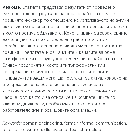
Резюме.
Статията представя резултати от проведено
езиково полево проучване на реална работна среда за
позицията инженер по отношение на използването на англий
ски език в установените за тази общност социални условия,
в които протича общуването. Констатирани са характерните
езикови дейности за определено работно място и
преобладаващото основно езиково умение за съответната
позиция. Представени са начините и каналите за обмен
на информация в структуроопределящи за района на град
Сливен предприятия, както и типът формални или
неформални взаимоотношения на работните екипи.
Направените изводи могат да послужат за актуализиране на
съдържанието на обучението по английски език
в техническите университети или колежи с техническа
насоченост, както и за описание на компетенциите по
ключови длъжности, необходими на експертите от
работодателските и браншовите организации.
Keywords:
domain engineering, formal/informal communication,
reading and writing skills, types of text, channels of