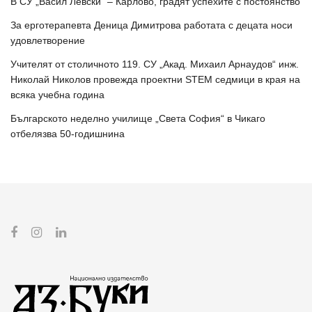
В СУ „Васил Левски“ – Карлово, градят успехите с постоянство
За ерготерапевта Деница Димитрова работата с децата носи
удовлетворение
Учителят от столичното 119. СУ „Акад. Михаил Арнаудов“ инж.
Николай Николов провежда проектни STEM седмици в края на
всяка учебна година
Българското неделно училище „Света София“ в Чикаго
отбелязва 50-годишнина