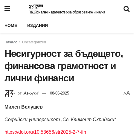
Национално издателство за образование и наука
HOME
ИЗДАНИЯ
Начало
Uncategorized
Несигурност за бъдещето,
финансова грамотност и
лични финанси
A
от
„Аз-буки“
08-05-2025
A
Милен Велушев
Софийски университет „Св. Климент Охридски“
https://doi.org/10.53656/str2025-2-7-fin