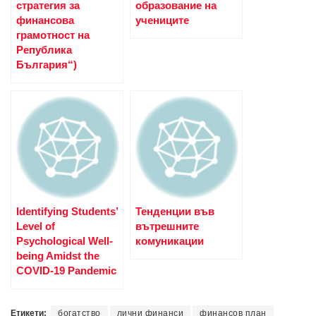
стратегия за
образование на
финансова
учениците
грамотност на
Република
България“)
Identifying Students’
Тенденции във
Level of
вътрешните
Psychological Well-
комуникации
being Amidst the
COVID-19 Pandemic
Етикети:
богатство
лични финанси
финансов план