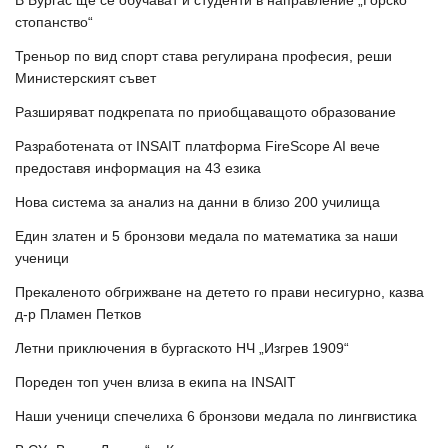
В Бургас ще се обучават и студенти в направление „Горско
стопанство“
Треньор по вид спорт става регулирана професия, реши
Министерският съвет
Разширяват подкрепата по приобщаващото образование
Разработената от INSAIT платформа FireScope AI вече
предоставя информация на 43 езика
Нова система за анализ на данни в близо 200 училища
Един златен и 5 бронзови медала по математика за наши
ученици
Прекаленото обгрижване на детето го прави несигурно, казва
д-р Пламен Петков
Летни приключения в бургаското НЧ „Изгрев 1909“
Пореден топ учен влиза в екипа на INSAIT
Наши ученици спечелиха 6 бронзови медала по лингвистика