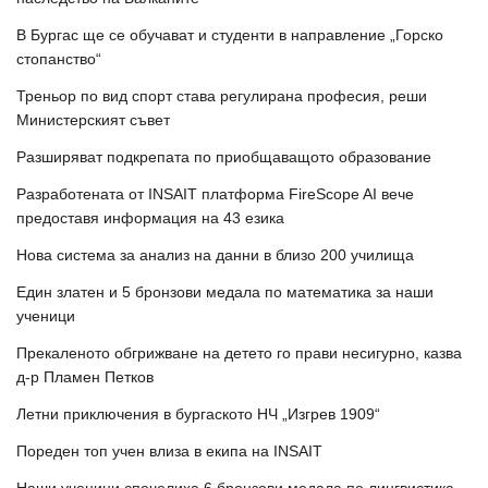
В Бургас ще се обучават и студенти в направление „Горско
стопанство“
Треньор по вид спорт става регулирана професия, реши
Министерският съвет
Разширяват подкрепата по приобщаващото образование
Разработената от INSAIT платформа FireScope AI вече
предоставя информация на 43 езика
Нова система за анализ на данни в близо 200 училища
Един златен и 5 бронзови медала по математика за наши
ученици
Прекаленото обгрижване на детето го прави несигурно, казва
д-р Пламен Петков
Летни приключения в бургаското НЧ „Изгрев 1909“
Пореден топ учен влиза в екипа на INSAIT