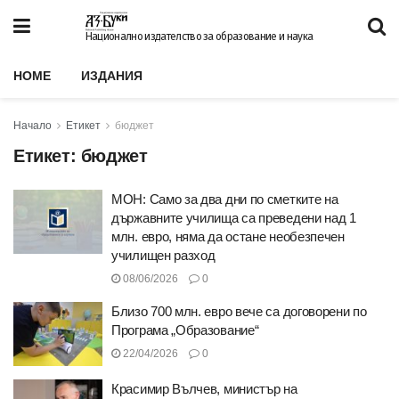
Национално издателство за образование и наука
HOME
ИЗДАНИЯ
Начало
Етикет
бюджет
Етикет:
бюджет
МОН: Само за два дни по сметките на
държавните училища са преведени над 1
млн. евро, няма да остане необезпечен
училищен разход
08/06/2026
0
Близо 700 млн. евро вече са договорени по
Програма „Образование“
22/04/2026
0
Красимир Вълчев, министър на