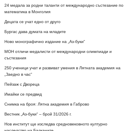
24 медала за родни таланти от международно състезание по
математика в Монголия
Децата се учат едно от друго
Бургас дава думата на младите
Ново монографично издание на „Аз-буки“
МОН отличи медалисти от международни олимпиади и
състезания
250 ученици учат и развиват умения в Лятната академия на
„Заедно в час“
Пейзаж с Двореца
Имайки се предвид
Снимка на броя: Лятна академия в Габрово
Вестник „Аз-буки“ – брой 31/2026 г.
Нов институт ще изследва средновековното културно
наследство на Балканите