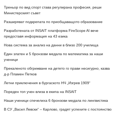
Треньор по вид спорт става регулирана професия, реши
Министерският съвет
Разширяват подкрепата по приобщаващото образование
Разработената от INSAIT платформа FireScope AI вече
предоставя информация на 43 езика
Нова система за анализ на данни в близо 200 училища
Един златен и 5 бронзови медала по математика за наши
ученици
Прекаленото обгрижване на детето го прави несигурно, казва
д-р Пламен Петков
Летни приключения в бургаското НЧ „Изгрев 1909“
Пореден топ учен влиза в екипа на INSAIT
Наши ученици спечелиха 6 бронзови медала по лингвистика
В СУ „Васил Левски“ – Карлово, градят успехите с постоянство