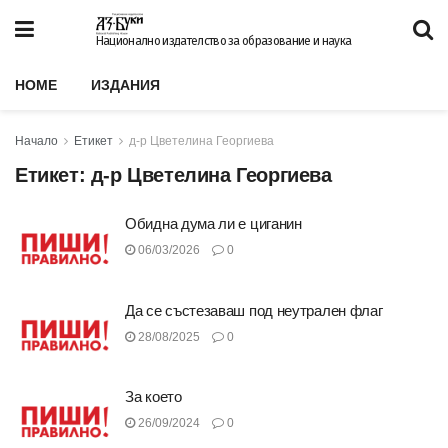
Национално издателство за образование и наука
HOME
ИЗДАНИЯ
Начало
Етикет
д-р Цветелина Георгиева
Етикет:
д-р Цветелина Георгиева
Обидна дума ли е циганин
06/03/2026
0
Да се състезаваш под неутрален флаг
28/08/2025
0
За което
26/09/2024
0