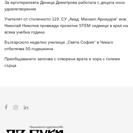
За ерготерапевта Деница Димитрова работата с децата носи
удовлетворение
Учителят от столичното 119. СУ „Акад. Михаил Арнаудов“ инж.
Николай Николов провежда проектни STEM седмици в края на
всяка учебна година
Българското неделно училище „Света София“ в Чикаго
отбелязва 50-годишнина
Приобщаването започва с отворена врата и хора с големи
сърца