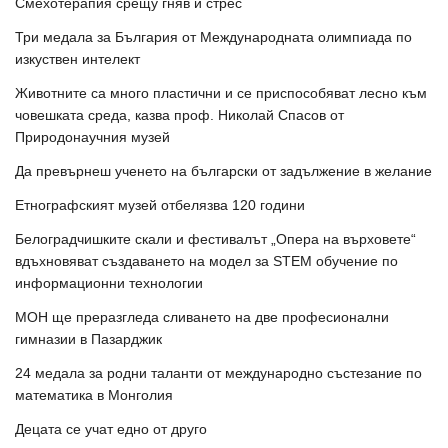
Смехотерапия срещу гняв и стрес
Три медала за България от Международната олимпиада по
изкуствен интелект
Животните са много пластични и се приспособяват лесно към
човешката среда, казва проф. Николай Спасов от
Природонаучния музей
Да превърнеш ученето на български от задължение в желание
Етнографският музей отбелязва 120 години
Белоградчишките скали и фестивалът „Опера на върховете“
вдъхновяват създаването на модел за STEM обучение по
информационни технологии
МОН ще преразгледа сливането на две професионални
гимназии в Пазарджик
24 медала за родни таланти от международно състезание по
математика в Монголия
Децата се учат едно от друго