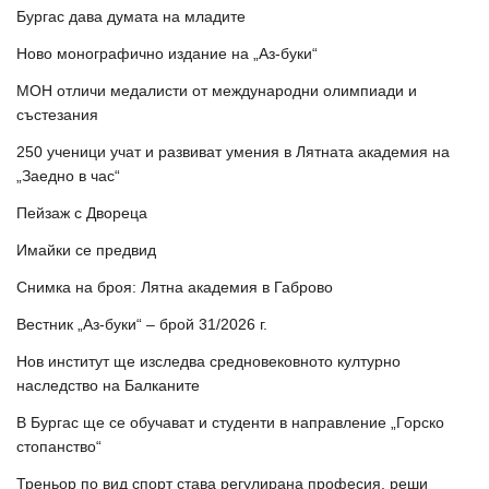
Бургас дава думата на младите
Ново монографично издание на „Аз-буки“
МОН отличи медалисти от международни олимпиади и
състезания
250 ученици учат и развиват умения в Лятната академия на
„Заедно в час“
Пейзаж с Двореца
Имайки се предвид
Снимка на броя: Лятна академия в Габрово
Вестник „Аз-буки“ – брой 31/2026 г.
Нов институт ще изследва средновековното културно
наследство на Балканите
В Бургас ще се обучават и студенти в направление „Горско
стопанство“
Треньор по вид спорт става регулирана професия, реши