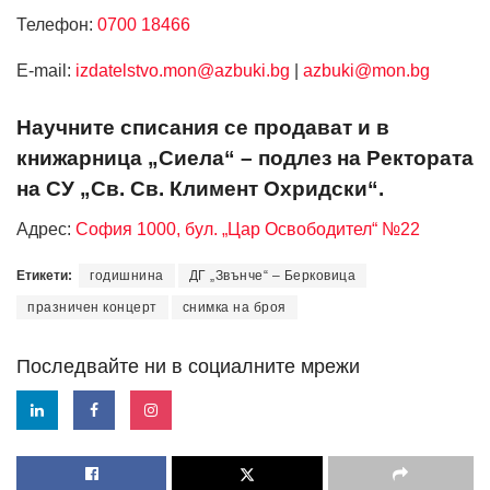
Телефон:
0700 18466
Е-mail:
izdatelstvo.mon@azbuki.bg
|
azbuki@mon.bg
Научните списания се продават и в
книжарница „Сиела“ – подлез на Ректората
на СУ „Св. Св. Климент Охридски“.
Адрес:
София 1000, бул. „Цар Освободител“ №22
Етикети:
годишнина
ДГ „Звънче“ – Берковица
празничен концерт
снимка на броя
Последвайте ни в социалните мрежи