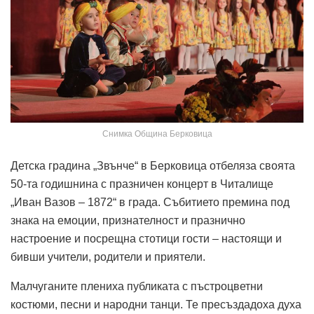
Снимка Община Берковица
Детска градина „Звънче“ в Берковица отбеляза своята
50-та годишнина с празничен концерт в Читалище
„Иван Вазов – 1872“ в града. Събитието премина под
знака на емоции, признателност и празнично
настроение и посрещна стотици гости – настоящи и
бивши учители, родители и приятели.
Малчуганите плениха публиката с пъстроцветни
костюми, песни и народни танци. Те пресъздадоха духа