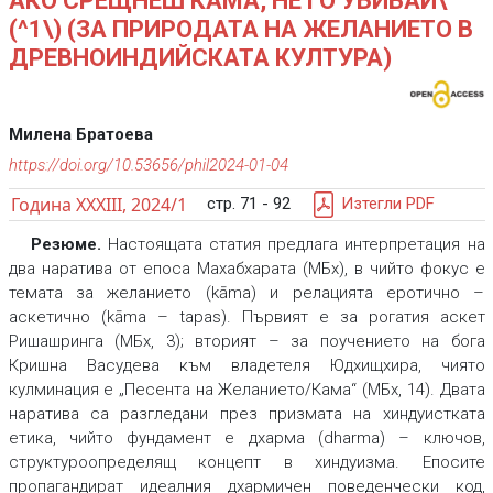
АКО СРЕЩНЕШ КАМА, НЕ ГО УБИВАЙ\
(^1\) (ЗА ПРИРОДАТА НА ЖЕЛАНИЕТО В
ДРЕВНОИНДИЙСКАТА КУЛТУРА)
Милена Братоева
https://doi.org/10.53656/phil2024-01-04
Година XXXIII, 2024/1
стр. 71 - 92
Изтегли PDF
Резюме.
Настоящата статия предлага интерпретация на
два наратива от епоса Махабхарата (МБх), в чийто фокус е
темата за желанието (kāma) и релацията еротично –
аскетично (kāma – tapas). Първият е за рогатия аскет
Ришашринга (МБх, 3); вторият – за поучението на бога
Кришна Васудева към владетеля Юдхищхира, чиято
кулминация е „Песента на Желанието/Кама“ (МБх, 14). Двата
наратива са разгледани през призмата на хиндуистката
етика, чийто фундамент е дхарма (dharma) – ключов,
структуроопределящ концепт в хиндуизма. Епосите
пропагандират идеалния дхармичен поведенчески код,