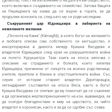
(gṛhastha), тоест на изпълнението на дълга към обществото,
което включва и създаването на семейство. Затова бащата
на Ришяшринга му казва да се върне в гората, за да
продължи аскезата си, след като му се роди наследник.
Съкрушеният цар Юдхищхира: в лабиринта на
нежеланите желания
„Песента на Кама“ (Kāmagītā), в която богът на желанието
и любовта описва сам собственото си могъщество, е
инкорпорирана в диалога между Кришна Васудева и
владетеля Юдхищхира след края на разрушителната война
на полето Курукшетра. Тази книга на епоса започва с
описание на страданието и болката, които изпитва
Юдхищхира, причинени от смъртта на всички родственици,
учители, приятели и близки в опустошителната война. Със
серия от истории старият владетел Дхритаращра,
легендарният съставител на епоса Вяса, както и богът
Кришна Васудева се опитват да му помогнат да се съвземе
и да организира жертвоприношението на кон, ашвамедха, за
да осигури благоденствие и мир на царството, за чийто
владетел е коронясан, както и за да се сдобие със слава.