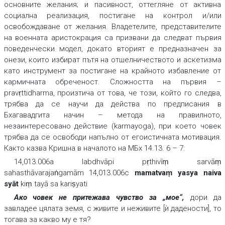
основните желания; и пасивност, оттегляне от активна
социална реализация, постигане на контрол и/или
освобождаване от желания. Владетелите, представителите
на военната аристокрация са призвани да следват първия
поведенчески модел, докато вторият е предназначен за
онези, които избират пътя на отшелничеството и аскетизма
като инструмент за постигане на крайното избавление от
кармичната обреченост. Сложността на първия –
pravṛttidharma, произтича от това, че този, който го следва,
трябва да се научи да действа по предписания в
Бхагавадгита начин – метода на правилното,
незаинтересовано действие (karmayoga), при което човек
трябва да се освободи напълно от егоистичната мотивация.
Както казва Кришна в началото на МБх 14.13. 6 – 7:
14,013.006a labdhvāpi pṛthivīṃ sarvāṃ
sahasthāvarajaṅgamām 14,013.006c
mamatvaṃ yasya naiva
syāt
kiṃ tayā sa kariṣyati
Ако човек не притежава чувство за „мое“
,
дори да
завладее цялата земя, с живите и неживите [ѝ дадености], то
тогава за какво му е тя?