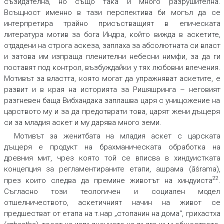
съзидателна, но също така и много разрушителна.
Всъщност именно в тази перспектива би могъл да се
интерпретира трайно присъстващият в епическата
литература мотив за бога Индра, който вижда в аскетите,
отдадени на строга аскеза, заплаха за абсолютната си власт
и затова им изпраща пленителни небесни нимфи, за да ги
поставят под контрол, възбуждайки у тях любовни влечения.
Мотивът за властта, която могат да упражняват аскетите, е
развит и в края на историята за Ришяшринга – неговият
разгневен баща Вибхандака заплашва царя с унищожение на
царството му и за да предотврати това, царят жени дъщеря
си за младия аскет и му дарява много земи.
Мотивът за женитбата на младия аскет с царската
дъщеря е продукт на брахманическата обработка на
древния мит, чрез която той се вписва в хиндуистката
концепция за регламентираните етапи, ашрама (āśrama),
22
през които следва да премине животът на хиндуиста
.
Съгласно този теологичен и социален модел
отшелничеството, аскетичният начин на живот се
предшестват от етапа на т.нар „стопанин на дома“, грихастха