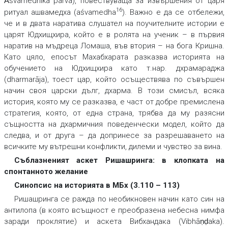
Ᾱśvamedhika parva), повествуваща за извършения от царя
16
ритуал ашвамедха (aśvamedha
). Важно е да се отбележи,
че и в двата наратива слушател на поучителните истории е
царят Юдхищхира, който е в ролята на ученик – в първия
наратив на мъдреца Ломаша, във втория – на бога Кришна.
Като цяло, епосът Махабхарата разказва историята на
обучението на Юдхищхира като т.нар. дхрамараджа
(dharmarāja), тоест цар, който осъществява по съвършен
начин своя царски дълг, дхарма. В този смисъл, всяка
история, която му се разказва, е част от добре премислена
стратегия, която, от една страна, трябва да му разясни
същността на дхармичния поведенчески модел, който да
следва, и от друга – да допринесе за разрешаването на
всичките му вътрешни конфликти, дилеми и чувство за вина.
Съблазненият аскет Ришашринга: в клопката на
спонтанното желание
Синопсис на историята в МБх (3.110 – 113)
Ришашринга се ражда по необикновен начин като син на
антилопа (в която всъщност е преобразена небесна нимфа
заради проклятие) и аскета Вибхандака (Vibhāṇḍaka).