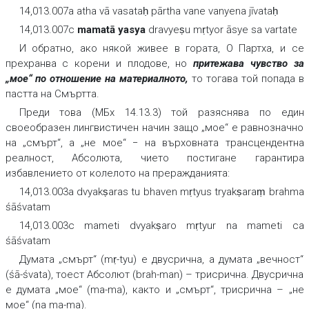
14,013.007a atha vā vasataḥ pārtha vane vanyena jīvataḥ
14,013.007c
mamatā yasya
dravyeṣu mṛtyor āsye sa vartate
И обратно, ако някой живее в гората, О Партха, и се
прехранва с корени и плодове, но
притежава чувство за
„мое“ по отношение на материалното,
то тогава той попада в
пастта на Смъртта.
Преди това (МБх 14.13.3) той разяснява по един
своеобразен лингвистичен начин защо „мое“ е равнозначно
на „смърт“, а „не мое“ − на върховната трансцендентна
реалност, Абсолюта, чието постигане гарантира
избавлението от колелото на преражданията:
14,013.003a dvyakṣaras tu bhaven mṛtyus tryakṣaraṃ brahma
śāśvatam
14,013.003c mameti dvyakṣaro mṛtyur na mameti ca
śāśvatam
Думата „смърт“ (mṛ-tyu) е двусрична, а думата „вечност“
(śā-śvata), тоест Абсолют (brah-man) – трисрична. Двусрична
е думата „мое“ (ma-ma), както и „смърт“, трисрична – „не
мое“ (na ma-ma).