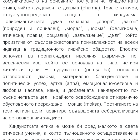
комуникирането на основните постулати на хиндуистката
етика, чийто фундамент е дхарма (dharma). Това е ключов,
структуроопределящ концепт в хиндуизма.
Полисемантичната дума означава: „опора“, „закон“
(природен и социален), „морал“, „норма“ (религиозна,
етическа, правна, социална), „задължение“, „дълг“, който
произтича от съсловнокастовата принадлежност на всеки
индивид в традиционното индийско общество. Епосите
започват да пропагандират идеалния дхармичен по-
веденчески код, който се основава на т.нар. четири
житейски цели – пурушартха (puruṣārtha): социална
отговорност, дхарма, материално благоденствие и
политически успех, артха (artha), емоционално-сетивна и
любовна наслада, кама, и добавената, най-вероятно по-
късно четвърта цел – крайното освобождение от кармично
обусловеното прераждане – мокша (mokṣa). Постигането на
тези четири цели гарантира съвършената себереализация
на ортодоксалния хиндуист.
Хиндуистката етика е може би сред малкото в света
етически учения, в които пълноценното осъществяване в