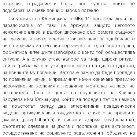
отчаяние, страдание и болка, все чувства, които не
подобават на смели войни с царско потекло.
Ситуацията на Юджищхира в МБх 14. изглежда дори по-
парадоксална от тази на Арджуна, защото неговото
нежелание влиза в дълбок дисонанс със самата същност
на ритуала, в чиято основа стои желание за сдобиване с
нещо значимо за неговия поръчител, а то, от своя страна,
форматира интенциите (saṅkalpa), с които той осъществява
ритуала. А в случая става въпрос за т.нар. царски ритуал,
който трябва да осигури просперитета на цялото царство,
на всичките му поданици. Затова е важно да бъде проведен
по правилния начин, а правилният начин означава правилно
насочване на желанията, правилна ментална нагласа на
поръчителя. Това е целта на поучението на Кришна
Васудева към Юдхищхира, който за пореден път се намира
на кръстопът между два алтернативни поведенчески
модела, артикулирани в хиндуистката етика – на праврити
дхарма (pravṛttidharma) и ниврити дхарма (nivṛttidharma),
съответно следване на дълга и порядъка чрез активност,
осъществяване на социалните задължения и сбъдване на