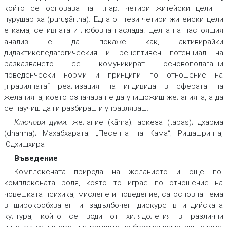
който се основава на т.нар. четири житейски цели –
пурушартха (puruṣārtha). Една от тези четири житейски цели
е кама, сетивната и любовна наслада. Целта на настоящия
анализ е да покаже как, активирайки
дидактикопедагогическия и рецептивен потенциал на
разказването се комуникират основополагащи
поведенчески норми и принципи по отношение на
„правилната“ реализация на индивида в сферата на
желанията, което означава не да унищожиш желанията, а да
се научиш да ги разбираш и управляваш.
Ключови думи:
желание (kāma); аскеза (tapas); дхарма
(dharma); Махабхарата; „Песента на Кама“; Ришашринга,
Юдхищхира
Въведение
Комплексната природа на желанието и още по-
комплексната роля, която то играе по отношение на
човешката психика, мислене и поведение, са основна тема
в широкообхватен и задълбочен дискурс в индийската
култура, който се води от хилядолетия в различни