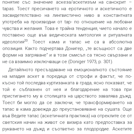
понятие със значение аскеза/аскетизъм на санскрит –
tapas. Тоест пресичането на еротичното и аскетичното е
засвидетелствано на лингвистично ниво в константната
употреба на производни от tap- по отношение на любовни
чувства и желания. Това е трайна тенденция, чието начало е
поставено още във ведическата митология и ритуалната
20
идеология
. Тоест кама и тапас не са в абсолютна
опозиция. Както подчертава Донигер, „те всъщност са две
форми на загряване“ и в този смисъл са тясно свързани и
не са взаимно изключващи се (Doniger 1973, p. 301).
Детайлното пресъздаване на емоционалното състояние
на младия аскет в поредица от строфи и фактът, че по-
късно той последва куртизанката в града, ясно показват, че
той е съблазнен от нея и благодарение на това при
пристигането му в столицата на царството завалява дъжд.
Тоест би могло да се заключи, че трансформирането на
тапас в кама довежда до преустановяване на сушата. Още
във Ведите тапас (аскетичната практика) на отреклите се от
светския начин на живот се визира като предпоставка за
рукването на дъжд и съответно за плодородие. Аскетите