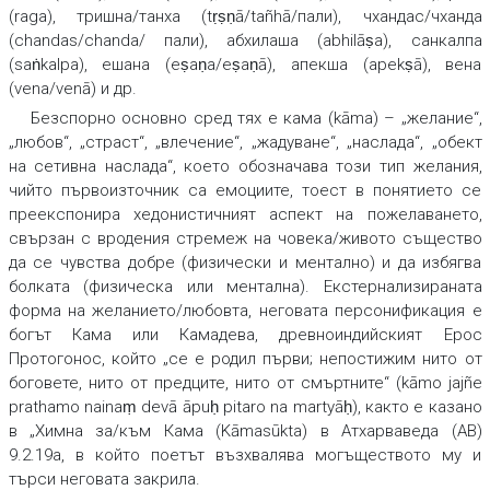
(raga), тришна/танха (tṛṣṇā/tañhā/пали), чхандас/чханда
(chandas/chanda/ пали), абхилаша (abhilāṣa), санкалпа
(saṅkalpa), ешана (eṣaṇa/eṣaṇā), апекша (apekṣā), вена
(vena/venā) и др.
Безспорно основно сред тях е кама (kāma) – „желание“,
„любов“, „страст“, „влечение“, „жадуване“, „наслада“, „обект
на сетивна наслада“, което обозначава този тип желания,
чийто първоизточник са емоциите, тоест в понятието се
преекспонира хедонистичният аспект на пожелаването,
свързан с вродения стремеж на човека/живото същество
да се чувства добре (физически и ментално) и да избягва
болката (физическа или ментална). Екстернализираната
форма на желанието/любовта, неговата персонификация е
богът Кама или Камадева, древноиндийският Ерос
Протогонос, който „се е родил първи; непостижим нито от
боговете, нито от предците, нито от смъртните“ (kāmo jajñe
prathamo nainaṃ devā āpuḥ pitaro na martyāḥ), както е казано
в „Химна за/към Кама (Kāmasūkta) в Атхарваведа (АВ)
9.2.19а, в който поетът възхвалява могъществото му и
търси неговата закрила.