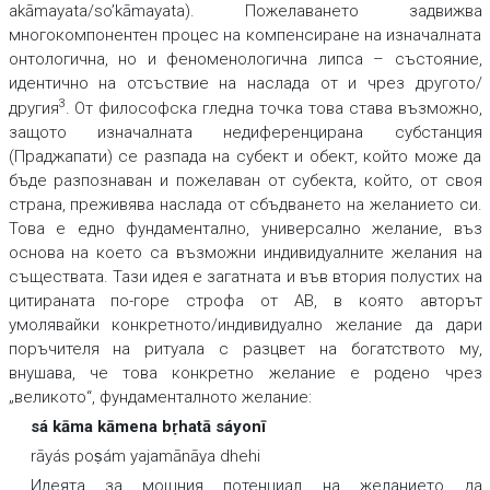
akāmayata/so’kāmayata). Пожелаването задвижва
многокомпонентен процес на компенсиране на изначалната
онтологична, но и феноменологична липса – състояние,
идентично на отсъствие на наслада от и чрез другото/
3
другия
. От философска гледна точка това става възможно,
защото изначалната недиференцирана субстанция
(Праджапати) се разпада на субект и обект, който може да
бъде разпознаван и пожелаван от субекта, който, от своя
страна, преживява наслада от сбъдването на желанието си.
Това е едно фундаментално, универсално желание, въз
основа на което са възможни индивидуалните желания на
съществата. Тази идея е загатната и във втория полустих на
цитираната по-горе строфа от АВ, в която авторът
умолявайки конкретното/индивидуално желание да дари
поръчителя на ритуала с разцвет на богатството му,
внушава, че това конкретно желание е родено чрез
„великото“, фундаменталното желание:
sá kāma kāmena bṛhatā sáyonī
rāyás poṣám yajamānāya dhehi
Идеята за мощния потенциал на желанието да