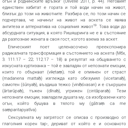
огън и роднинските връзки“ (Olivelle 2011, p. 44). Неговият
единствен хабитат е гората и той води начин на живот,
близък до този на животните. Разбира се, по този начин се
подчертава, че начинът на живот на аскета се явява
19
антитеза и алтернатива на социалния живот
. Това води до
абсурдната ситуация, в която Ришяшринга не е в състояние
да разпознае жената в своя гост, когото взема за аскет.
Епическият поет целенасочено преекспонира
радикалната трансформация в състоянието на аскета (Мбх,
3. 111.17 – 22; 112.17 – 18) в резултат на общуването с
изкусната куртизанка – той е завладян от непознати емоции,
които го объркват (vikṛtaṃ); той е опиянен от страст
(madanena mattаḥ) изглежда като обезумял (vicetanaḥ),
самотен (śūnyаḥ), въздиша тежко (viniḥśvasan) и е съкрушен
(ārtarūpаḥ), тъжен (dīnаḥ), угрижен (cintāparaḥ). Тези
непознати емоции, завладели душата му, са изобразени като
огън, който бушува в тялото му (gātraṃ ca me
saṃparitapyatīva).
Сексуалната му загрятост се описва с производно от
глаголния корен tap-, дериват от който е и основното