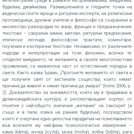
интелектуални среди в рамките на брахманизма, хиндуизма,
будизма, джайнизма. Размишленията и гледните точки на
ведически поети жреци и ритуални експерти, на религиозни
проповедници, духовни учители и философи са съхранени в
множество разнородни по жанр, функция и предназначение
текстове – сакрални химни, митове, ритуални предписания,
епически легенди, философски трактати, коментари,
поучения и езотерични текстове. Независимо от различните
подходи и интерпретации на този феномен, всички те
споделят виждането, че желанията, в своите многопластови
проявления, са иманентна част от естествения порядък в
света. Както казва Ървин, „Прогонете желанието от света и
ще получите свят от застинали същества, които нямат
причина да живеят и нямат причина да умират“ (Irvine 2006, p.
2). Доказателство за значимостта, която му е придавана в
древноиндийската култура, е респектиращият корпус от
понятия с най-общото значение „желание“ на санскрит (а
също и в пали, езика на ранния будизъм), посредством
които е очертана една цялостна парадигма на пожелаването
във всичките му най-фини психологически измерения –
кама (kāma), иччха (icchā), моха (moha), лобха (lobha), рага