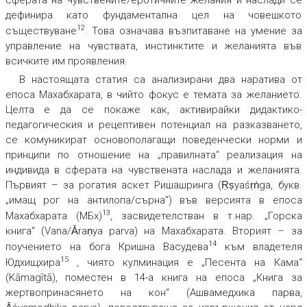
сферата на чувствените/еротичните желания и наслади се
дефинира като фундаментална цел на човешкото
12
съществуване
. Това означава възпитаване на умение за
управление на чувствата, инстинктите и желанията във
всичките им проявления.
В настоящата статия са анализирани два наратива от
епоса Махабхарата, в чийто фокус е темата за желанието.
Целта е да се покаже как, активирайки дидактико-
педагогическия и рецептивен потенциал на разказването,
се комуникират основополагащи поведенчески норми и
принципи по отношение на „правилната“ реализация на
индивида в сферата на чувствената наслада и желанията.
Първият – за рогатия аскет Ришашринга (Ṛṣyaśṛṅga, букв.
„имащ рог на антилопа/сърна“) във версията в епоса
13
Махабхарата (МБх)
, засвидетелстван в т.нар. „Горска
книга“ (Vana/Ᾱraṇya parva) на Махабхарата. Вторият – за
14
поучението на бога Кришна Васудева
към владетеля
15
Юдхищхира
, чиято кулминация е „Песента на Кама“
(Kāmagītā), поместен в 14-а книга на епоса „Книга за
жертвопринасянето на кон“ (Ашвамедхика парва,