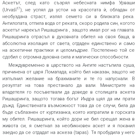
Аскетът, след като съзрял небесната нимфа Урваши
17
(Urvaśī
), не успял да устои на красотата ѝ, обладан от
необуздана страст, излял семето си в близката река.
Антилопата, отпила вода от реката, скоро родила син, когото
аскетът нарекъл Ришашринга , защото имал рог на главата.
Ришашринга отрасъл в духовната обител на своя баща, в
абсолютна изолация от света, отдаден единствено и само
на аскетични практики и целомъдрие. Постепенно той се
сдобил с огромна духовна сила и магически способности.
Междувременно в царството на Ангите настъпила суша,
причинена от царя Ломапада, който бил наказан, защото не
изпълнил желание на брахманите и те го напуснали. В
резултат на това престанало да вали. Министрите на
владетеля го посъветвали да доведе в столицата аскета
Ришашринга, защото тогава богът Индра щял да им прати
дъжд. Единствената възможност това да се случи, била да
бъде съблазнен от куртизанка, която изпратили в горската
му обител. Ришашринга, който дори не бил срещал жена в
живота си, я сметнал за необикновен аскет и я поканил
заедно да се отдадат на аскеза (tapas). Тя пробудила у него