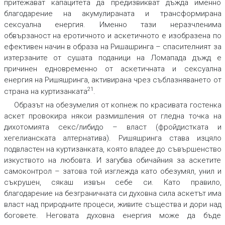
притежават капацитета да предизвикват дъжда именно
благодарение на акумулираната и трансформирана
сексуална енергия. Именно тази неразчленима
обвързаност на еротичното и аскетичното е изобразена по
ефективен начин в образа на Ришашринга – спасителният за
изтерзаните от сушата поданици на Ломапада дъжд е
причинен едновременно от аскетичната и сексуална
енергия на Ришяшринга, активирана чрез съблазняването от
21
страна на куртизанката
.
Образът на обезумелия от копнеж по красивата гостенка
аскет провокира някои размишления от гледна точка на
дихотомията секс/либидо – власт (фройдистката и
хегелианската алтернатива). Ришяшринга става изцяло
подвластен на куртизанката, която владее до съвършенство
изкуството на любовта. И загубва обичайния за аскетите
самоконтрол – затова той изглежда като обезумял, унил и
съкрушен, сякаш извън себе си. Като правило,
благодарение на безграничната си духовна сила аскетът има
власт над природните процеси, живите същества и дори над
боговете. Неговата духовна енергия може да бъде