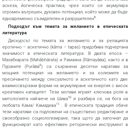
аскеза, йогическа практика, чрез които се акумулира
огромен вътрешен, духовен потенциал, който може да бъде
8
едновременно съзидателен и разрушителен
.
Подходът към темата за желанието в епическата
литература
Дискурсът по темата за желанието и за релацията
еротично – аскетично (kāma – tapas) придобива подчертана
значимост в епическата литература. В двата епоса –
Махабхарата (Mahābhārata) и Рамаяна (Rāmayāṇa), както и в
9
Пураните (Purāṇa
) са съхранени десетки наративи за
мощния потенциал на желанието и за колизиите на
пресичането между сексуалното и аскетичното като две
взаимосвързани форми на акумулиране на енергия с висок
креативен капацитет. Тези мотиви играят ключова роля в
10
митологията най-вече на Шива
и разбира се, на бога на
11
любовта Кама/ Камадева
. В епическата традиция обаче
тези наративи са подложени на съществено редактиране и
своеобразно социологизиране, така щото да започнат да
функционират като ефективен реторически инструмент в