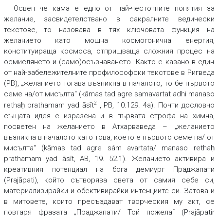
Освен че кама е едно от най-честотните понятия за
желание, засвидетелствано в сакралните ведически
текстове, то назовава в тях ключовата функция на
желанието като мощна космогонична енергия,
конституираща космоса, отприщваща сложния процес на
осмислянето и (само)осъзнаването. Както е казано в един
от най-забележителните профилософски текстове в Ригведа
(РВ), „желанието тогава възникна в началото, то бе първото
семе на/от мисълта“ (kāmas tad agre samavartat adhi manaso
2
rethaḥ prathamam yad āsīt
, РВ, 10.129. 4а). Почти дословно
същата идея е изразена и в първата строфа на химна,
посветен на желанието в Атхарваведа – „желанието
възникна в началото като това, което е първото семе на/ от
мисълта“ (kāmas tad agre sám avartata/ manaso rethaḥ
prathamam yad āsīt, АВ, 19. 52.1). Желанието активира и
креативния потенциал на бога демиург Праджапати
(Prajāpati), който сътворява света от самия себе си,
материализирайки и обективирайки интенциите си. Затова и
в митовете, които пресъздават творческия му акт, се
повтаря фразата „Праджапати/ Той пожела“ (Prajāpatir