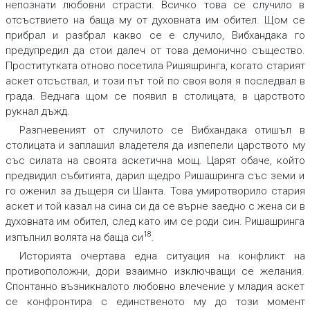
непознати любовни страсти. Всичко това се случило в
отсъствието на баща му от духовната им обител. Щом се
прибрал и разбрал какво се е случило, Вибхандака го
предупредил да стои далеч от това демонично същество.
Проститутката отново посетила Ришяшринга, когато старият
аскет отсъствал, и този път той по своя воля я последвал в
града. Веднага щом се появил в столицата, в царството
рукнал дъжд.
Разгневеният от случилото се Вибхандака отишъл в
столицата и заплашил владетеля да изпепели царството му
със силата на своята аскетична мощ. Царят обаче, който
предвидил събитията, дарил щедро Ришашринга със земи и
го оженил за дъщеря си Шанта. Това умиротворило стария
аскет и той казал на сина си да се върне заедно с жена си в
духовната им обител, след като им се роди син. Ришашринга
18
изпълнил волята на баща си
.
Историята очертава една ситуация на конфликт на
противоположни, дори взаимно изключващи се желания.
Спонтанно възникналото любовно влечение у младия аскет
се конфронтира с единственото му до този момент