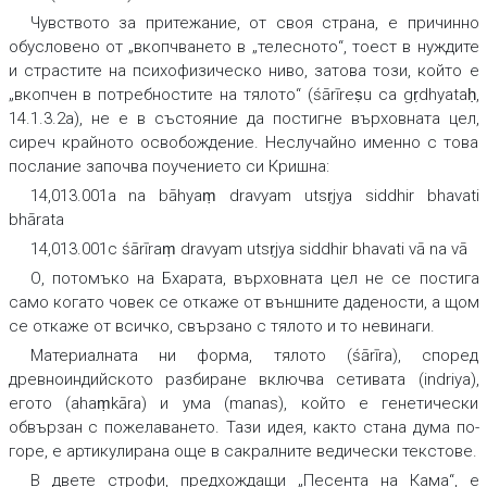
Чувството за притежание, от своя страна, е причинно
обусловено от „вкопчването в „телесното“, тоест в нуждите
и страстите на психофизическо ниво, затова този, който е
„вкопчен в потребностите на тялото“ (śārīreṣu ca gṛdhyataḥ,
14.1.3.2а), не е в състояние да постигне върховната цел,
сиреч крайното освобождение. Неслучайно именно с това
послание започва поучението си Кришна:
14,013.001a na bāhyaṃ dravyam utsṛjya siddhir bhavati
bhārata
14,013.001c śārīraṃ dravyam utsṛjya siddhir bhavati vā na vā
О, потомъко на Бхарата, върховната цел не се постига
само когато човек се откаже от външните дадености, а щом
се откаже от всичко, свързано с тялото и то невинаги.
Материалната ни форма, тялото (śārīra), според
древноиндийското разбиране включва сетивата (indriya),
егото (ahaṃkāra) и ума (manas), който е генетически
обвързан с пожелаването. Тази идея, както стана дума по-
горе, е артикулирана още в сакралните ведически текстове.
В двете строфи, предхождащи „Песента на Кама“, е