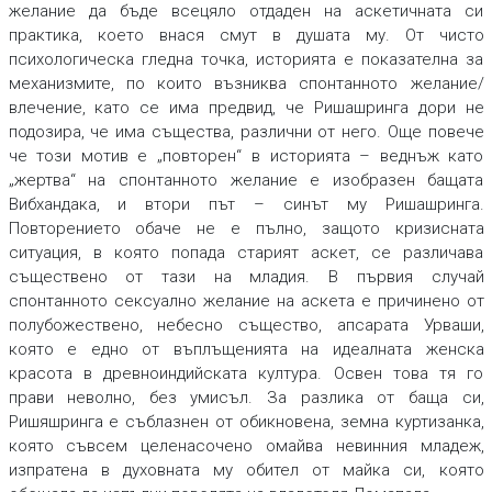
желание да бъде всецяло отдаден на аскетичната си
практика, което внася смут в душата му. От чисто
психологическа гледна точка, историята е показателна за
механизмите, по които възниква спонтанното желание/
влечение, като се има предвид, че Ришашринга дори не
подозира, че има същества, различни от него. Още повече
че този мотив е „повторен“ в историята – веднъж като
„жертва“ на спонтанното желание е изобразен бащата
Вибхандака, и втори път – синът му Ришашринга.
Повторението обаче не е пълно, защото кризисната
ситуация, в която попада старият аскет, се различава
съществено от тази на младия. В първия случай
спонтанното сексуално желание на аскета е причинено от
полубожествено, небесно същество, апсарата Урваши,
която е едно от въплъщенията на идеалната женска
красота в древноиндийската култура. Освен това тя го
прави неволно, без умисъл. За разлика от баща си,
Ришяшринга е съблазнен от обикновена, земна куртизанка,
която съвсем целенасочено омайва невинния младеж,
изпратена в духовната му обител от майка си, която