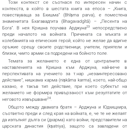
Този контекст се съотнася по интересен начин с
контекста, в който в шестата книга на епоса – „Книга,
повествуваща за Бхишма“ (Bhīṣma parva), е поместена
знаменитата Бхагавадгита (Bhagavadgītā) – „Песента на
23
Бога“. В нея Кришна поучава Арджуна
непосредствено
преди началото на войната. Причината са мъката и
колебанията на епическия герой, който не желае да вдигне
оръжие срещу своите родственици, учители, приятели и
близки, чиито армии са подредени на бойното поле.
Темата за желанието е една от централните в
наставленията на Кришна към Арджуна, най-вече в
перспективата на учението за т.нар „незаинтересовано
действие“, нишкама карма (niṣkāma karma), което, най-общо
казано, е такъв тип действие, при което субектът на
желанието не формира привързаност към резултатите от
24
неговото извършване
.
Общото между двамата братя – Арджуна и Юдхищхира,
съответно преди и след края на войната, е, че те не желаят
да изпълнят дълга си (дхарма) като войни, представители на
царската династия (kṣatriya), защото са завладени от