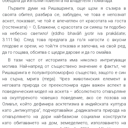
обещала да изпълни повелята на владетеля Ломапада.
Първите думи на Ришашринга, още щом я съзира в
своята обител, разбира се, заблуден, че това е непознат
аскет, показват, че той е впечатлен от красотата на госта
(гостенката) – О, Блажени, с красотата си сияеш ти подобно
на небесно светило! (ṛddho bhavāñ jyotir iva prakāśate;
3.111.9а). След това предлага да го/я нагости с вкусни
плодове и орехи, но той/тя отказва и започва, на свой ред,
да го гощава, обсипва с щедри дарове и да го омайва.
В тази част от историята има няколко интригуващи
мотива. Най-напред от съществено значение е фактът, че
Ришашринга е полуантропоморфно същество, защото е син
на сърна, мрига (mṛga). Чрез животинския елемент в
неговата природа се преекспонира един важен аспект в
поведенческия модел на аскета – абсолютното отхвърляне
на окултуреното човешко поведение, ако се позова на
Оливъл, който дефинира асктетизма в индийската култура
като „антикултура“, подчертавайки „радикалната природа на
отхвърлянето на дори най-базисни социални конструкти
като обитаването на дом, земеделието, използването на