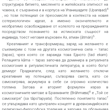
структурира битието, мисленето и житейската опитност на
4
човека, е съхранена и в корпуса на Упанишадите (Upaniṣad)
, но този потенциал се преосмисля в контекста на новия
сотериологичен идеал, а именно окончателното и
необратимо освобождаване от колелото на преражданията
посредством познанието за истинската същност на
5
индивида, тоест неговия върховен Аз, атман (ātmán)
.
Креативният и трансформиращ заряд на желанието е
съизмерим с този на другата космогонична сила – тапас
(tapas), чрез която се заражда това Едното (tad ekam).
Релацията kāma – tapas започва да доминира в ритуалната
космогония в ритуалистичната литература, в която богът
демиург Праджапати, след като желанието отключи
креативния му потенциал, сътворява света, като се
самозагрява, акумулира в себе си огромно количество
топлина. Затова и вторият формулен израз в
6
космогоничните митове в Брахманите (Brāhmaṇa)
е „Той се
7
самозагря“ (sa tāpo’tapyata). Постепенно понятието тапас
се утвърждава като централен концепт в древноиндийската
религиозно-философска традиция и започва да обозначава