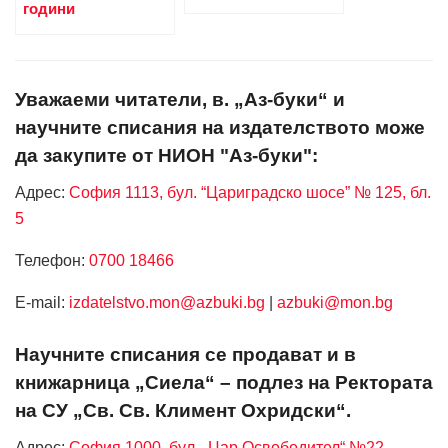
години
Уважаеми читатели, в. „Аз-буки“ и
научните списания на издателството може
да закупите от НИОН "Аз-буки":
Адрес:
София 1113, бул. “Цариградско шосе” № 125, бл.
5
Телефон:
0700 18466
Е-mail:
izdatelstvo.mon@azbuki.bg
|
azbuki@mon.bg
Научните списания се продават и в
книжарница „Сиела“ – подлез на Ректората
на СУ „Св. Св. Климент Охридски“.
Адрес:
София 1000, бул. „Цар Освободител“ №22