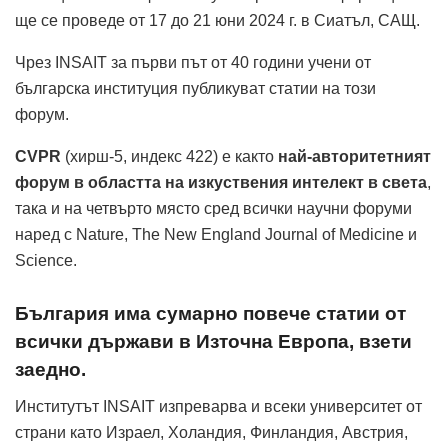
ще се проведе от 17 до 21 юни 2024 г. в Сиатъл, САЩ.
Чрез INSAIT за първи път от 40 години учени от
българска институция публикуват статии на този
форум.
CVPR
(хирш-5, индекс 422) е както
най-авторитетният
форум в областта на изкуствения интелект в света
,
така и на четвърто място сред всички научни форуми
наред с Nature, The New England Journal of Medicine и
Science.
България има сумарно повече статии от
всички държави в Източна Европа, взети
заедно.
Институтът INSAIT изпреварва и всеки университет от
страни като Израел, Холандия, Финландия, Австрия,