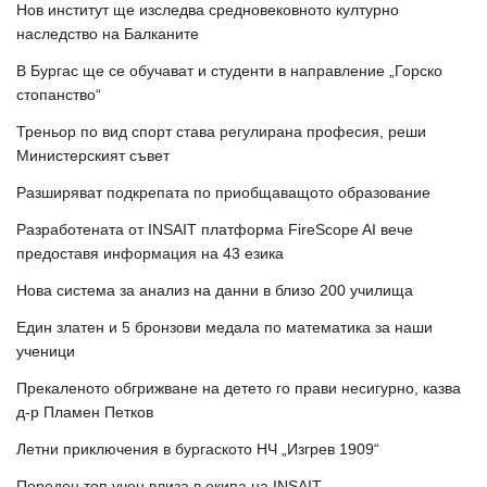
Нов институт ще изследва средновековното културно
наследство на Балканите
В Бургас ще се обучават и студенти в направление „Горско
стопанство“
Треньор по вид спорт става регулирана професия, реши
Министерският съвет
Разширяват подкрепата по приобщаващото образование
Разработената от INSAIT платформа FireScope AI вече
предоставя информация на 43 езика
Нова система за анализ на данни в близо 200 училища
Един златен и 5 бронзови медала по математика за наши
ученици
Прекаленото обгрижване на детето го прави несигурно, казва
д-р Пламен Петков
Летни приключения в бургаското НЧ „Изгрев 1909“
Пореден топ учен влиза в екипа на INSAIT