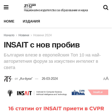
Национално издателство за образование и наука
HOME
ИЗДАНИЯ
Начало
Новини
Новини 2024
INSAIT с нов пробив
България влезе в европейския Топ 10 на най-
авторитетния форум за изкуствен интелект в
света
A
от
„Аз-буки“
26-03-2024
A