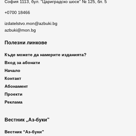
София 1113, бул. “Цариградско шосе” № 125, бл. 5
+0700 18466
izdatelstvo.mon@azbuki.bg
azbuki@mon.bg
Полезни линкове
Къде можете да намерите изданията?
Вход за абонати
Начало
Контакт
Абонамент
Проекти
Реклама
Вестник „Аз-буки”
Вестник “Аз-буки”