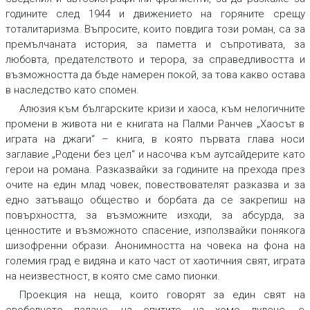
годините след 1944 и движението на горяните срещу
тоталитаризма. Въпросите, които повдига този роман, са за
премълчаната история, за паметта и съпротивата, за
любовта, предателството и терора, за справедливостта и
възможността да бъде намерен покой, за това какво остава
в наследство като спомен.
Алюзия към българските кризи и хаоса, към нелогичните
промени в живота ни е книгата на Палми Ранчев „Хаосът в
играта на джаги“ – книга, в която първата глава носи
заглавие „Родени без цел“ и насочва към аутсайдерите като
герои на романа. Разказвайки за годините на прехода през
очите на един млад човек, повествователят разказва и за
едно затъващо общество и борбата да се закрепиш на
повърхността, за възможните изходи, за абсурда, за
ценностите и възможното спасение, използвайки понякога
шизофренни образи. Анонимността на човека на фона на
големия град е видяна и като част от хаотичния свят, играта
на неизвестност, в която сме само пионки.
Проекция на неща, които говорят за един свят на
свободното падане, на опитите на хомо луденс, е