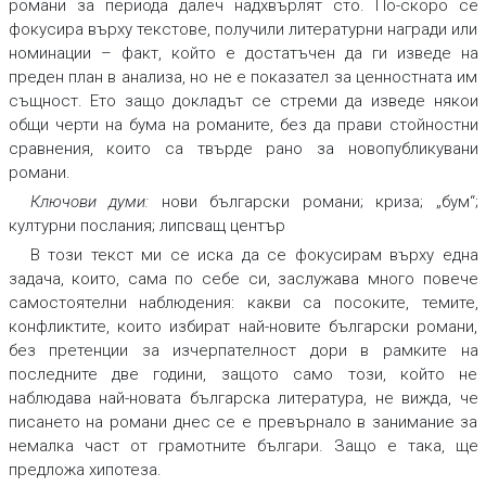
романи за периода далеч надхвърлят сто. По-скоро се
фокусира върху текстове, получили литературни награди или
номинации – факт, който е достатъчен да ги изведе на
преден план в анализа, но не е показател за ценностната им
същност. Ето защо докладът се стреми да изведе някои
общи черти на бума на романите, без да прави стойностни
сравнения, които са твърде рано за новопубликувани
романи.
Ключови думи:
нови български романи; криза; „бум“;
културни послания; липсващ център
В този текст ми се иска да се фокусирам върху една
задача, които, сама по себе си, заслужава много повече
самостоятелни наблюдения: какви са посоките, темите,
конфликтите, които избират най-новите български романи,
без претенции за изчерпателност дори в рамките на
последните две години, защото само този, който не
наблюдава най-новата българска литература, не вижда, че
писането на романи днес се е превърнало в занимание за
немалка част от грамотните българи. Защо е така, ще
предложа хипотеза.