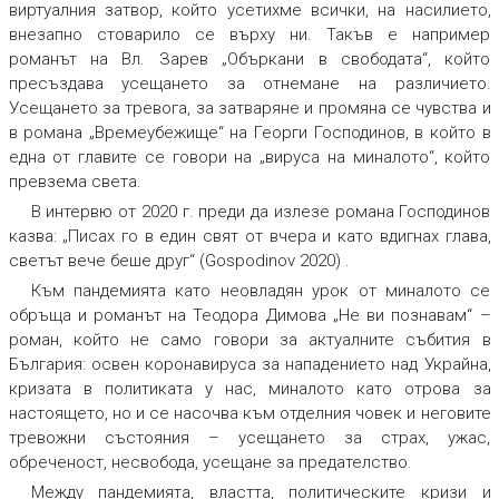
виртуалния затвор, който усетихме всички, на насилието,
внезапно стоварило се върху ни. Такъв е например
романът на Вл. Зарев „Объркани в свободата“, който
пресъздава усещането за отнемане на различието.
Усещането за тревога, за затваряне и промяна се чувства и
в романа „Времеубежище“ на Георги Господинов, в който в
една от главите се говори на „вируса на миналото“, който
превзема света.
В интервю от 2020 г. преди да излезе романа Господинов
казва: „Писах го в един свят от вчера и като вдигнах глава,
светът вече беше друг“ (Gospodinov 2020) .
Към пандемията като неовладян урок от миналото се
обръща и романът на Теодора Димова „Не ви познавам“ –
роман, който не само говори за актуалните събития в
България: освен коронавируса за нападението над Украйна,
кризата в политиката у нас, миналото като отрова за
настоящето, но и се насочва към отделния човек и неговите
тревожни състояния – усещането за страх, ужас,
обреченост, несвобода, усещане за предателство.
Между пандемията, властта, политическите кризи и