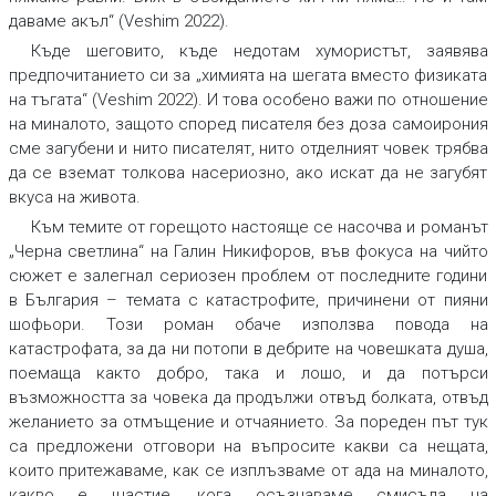
даваме акъл“ (Veshim 2022).
Къде шеговито, къде недотам хумористът, заявява
предпочитанието си за „химията на шегата вместо физиката
на тъгата“ (Veshim 2022). И това особено важи по отношение
на миналото, защото според писателя без доза самоирония
сме загубени и нито писателят, нито отделният човек трябва
да се вземат толкова насериозно, ако искат да не загубят
вкуса на живота.
Към темите от горещото настояще се насочва и романът
„Черна светлина“ на Галин Никифоров, във фокуса на чийто
сюжет е залегнал сериозен проблем от последните години
в България – темата с катастрофите, причинени от пияни
шофьори. Този роман обаче използва повода на
катастрофата, за да ни потопи в дебрите на човешката душа,
поемаща както добро, така и лошо, и да потърси
възможността за човека да продължи отвъд болката, отвъд
желанието за отмъщение и отчаянието. За пореден път тук
са предложени отговори на въпросите какви са нещата,
които притежаваме, как се изплъзваме от ада на миналото,
какво е щастие, кога осъзнаваме смисъла на