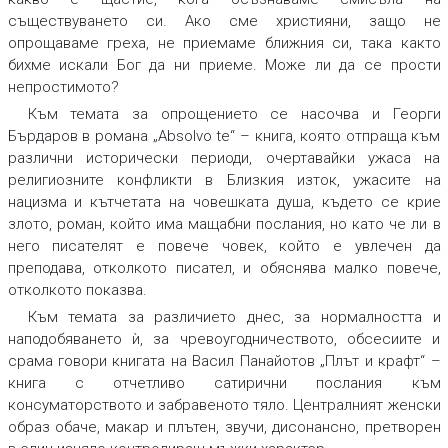
съществуването си. Ако сме християни, защо не
опрощаваме греха, не приемаме ближния си, така както
бихме искали Бог да ни приеме. Може ли да се прости
непростимото?
Към темата за опрощението се насочва и Георги
Бърдаров в романа „Absolvo te“ – книга, която отпраща към
различни исторически периоди, очертавайки ужаса на
религиозните конфликти в Близкия изток, ужасите на
нацизма и кътчетата на човешката душа, където се крие
злото, роман, който има мащабни послания, но като че ли в
него писателят е повече човек, който е увлечен да
преподава, отколкото писател, и обяснява малко повече,
отколкото показва.
Към темата за различието днес, за нормалността и
наподобяването ѝ, за чревоугодничеството, обсесиите и
срама говори книгата на Васил Панайотов „Плът и крафт“ –
книга с отчетливо сатирични послания към
консуматорството и забравеното тяло. Централният женски
образ обаче, макар и плътен, звучи, дисонансно, претворен