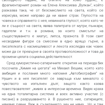
фрагментарният роман на Елена Алексиева „Вулкан“, който
разказва така, че от безсмислието на света, който се
изрисува, може направо да ни хване страх. Глупостта на
човека и справянето с нея, невинната глупост, която като че
ли е същност на света, явява палитрата от мутри, пънкари,
гадатели и т.н. в романа, за които смисълът на
съществуването е хиатус, липса, празнота. В този свят
несводими фигури са смесени в едно врящо гърне, а
писателката с насмешливост и лекота изследва как човек
може да се превърне в своята противоположност и това да
промени цялата социална действителност.
Сред хумористично-сатиричните открития на периода бих
посочила „Химия на шегата“ на Михаил Вешим, която като
амбиция и послания много напомня „Автобиография“ на
Нушич и в нея писателят се завръща към миналото с
чувството на изпълнен дълг, защото както казва
повествователят: „живях в интересни времена. Видях краха
на една тоталитарна система и взех активно участие (с
писане) в разрушаването ѝ. В рушенето ние, сатириците,
нямаме равни. Виж в съзиданието хич ни няма… Но и там