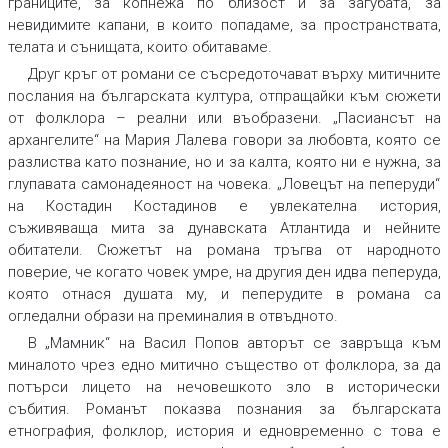
границите, за копнежа по близост и за загубата, за
невидимите капани, в които попадаме, за пространствата,
телата и сънищата, които обитаваме.
Друг кръг от романи се съсредоточават върху митичните
послания на българската култура, отпращайки към сюжети
от фолклора – реални или въобразени. „Пасиансът на
архангелите“ на Мария Лалева говори за любовта, която се
разлиства като познание, но и за калта, която ни е нужна, за
глупавата самонадеяност на човека. „Ловецът на пеперуди“
на Костадин Костадинов е увлекателна история,
съживяваща мита за дунавската Атлантида и нейните
обитатели. Сюжетът на романа тръгва от народното
поверие, че когато човек умре, на другия ден идва пеперуда,
която отнася душата му, и пеперудите в романа са
огледални образи на преминалия в отвъдното.
В „Мамник“ на Васил Попов авторът се завръща към
миналото чрез едно митично същество от фолклора, за да
потърси лицето на нечовешкото зло в исторически
събития. Романът показва познания за българската
етнография, фолклор, история и едновременно с това е