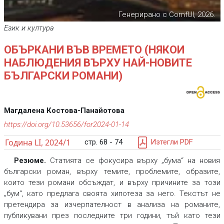
Генерирано с ComfUI, 2026.
Eзик и култура
ОБЪРКАНИ ВЪВ ВРЕМЕТО (НЯКОИ
НАБЛЮДЕНИЯ ВЪРХУ НАЙ-НОВИТЕ
БЪЛГАРСКИ РОМАНИ)
Магдалена Костова-Панайотова
https://doi.org/10.53656/for2024-01-14
Година LI, 2024/1
стр. 68 - 74
Изтегли PDF
Резюме.
Статията се фокусира върху „бума“ на новия
български роман, върху темите, проблемите, образите,
които тези романи обсъждат, и върху причините за този
„бум“, като предлага своята хипотеза за него. Текстът не
претендира за изчерпателност в анализа на романите,
публикувани през последните три години, тъй като тези