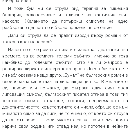
изчерпателен.
И този бум ми се струва вид терапия за пишещия
българин, ословесяване и отливане на хаотичния свят
наоколо. Желанието да потърсиш смисъла на едно
разбъркано ценностно и бързо променящо се битие.
Дали си струва да се правят изводи върху романи от
толкова кратък период?
Известно е, че романът винаги е изисквал дистанция във
времето, за да осмисли големи събития. Именно за това
най-близо до големите събития като че ли жанрово е
реагирала лириката или кратката проза. Днес обаче като че
ли наблюдаваме нещо друго. „Бумът“ на българския роман е
своеобразна хипостаза на липсващия център. В желанието
си, повече или по-малко, да съгради един свят сред
липсващия смисъл, българският писател отлива в този тип
текстове своите страхове, догадки, неприемането на
действителността, кръстопътните си мисли, обръща се към
миналото само за да види, че то е нещо, от което си струва
да се оттласнеш, търси мястото си на тази земя, която
нарича своя родина, или отвъд нея, но потопен в нейните