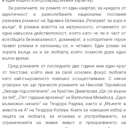
в един изцяло контролиращ мъжки характер.
За различните, за ромите от един квартал, за нуждата от
идентичност и разколебаните национални послания
разказва романът на Здравка Евтимова „Резерват за хора и
вълци“. В романа властта на мутренското, отчаянието от
една навъсена действителност, която като че ли е част от
всеобщата безнаказаност, доминират, а колоритните герои
правят романа и запомнящ се, и четивен. Един роман за
хората вълци, но и за любовта, която осмисля дори едно
вълче време.
Сред романите от последните две години има един кръг
от текстове, който има за свой основен фокус любовта
като най-съкровеното човешко осъществяване. С някои
уговорки тук ще причисля романите на Николай Терзийски
„Звезди под клепачите“, на Кристин Димитрова „Ще се върна
за теб“, „Пет годишни времена“ на Валентина Мизийска, „Едно
възможно начало“ на Теодора Радева, както и „Мъжете в
живота на А“ на Теодора Колева. Книги за човешкия избор и
лицата на любовта, за егоизма и употребяването, за
ограниченията на живия живот и прекрачването на