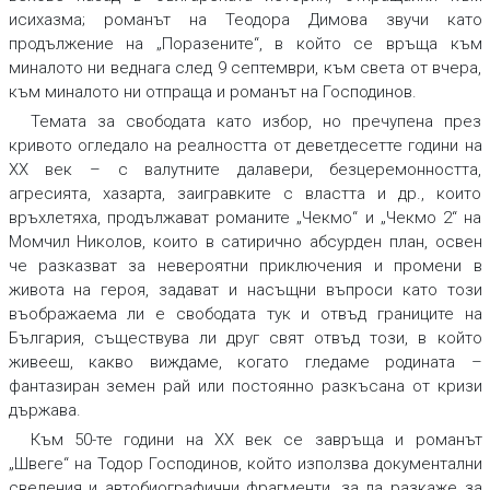
исихазма; романът на Теодора Димова звучи като
продължение на „Поразените“, в който се връща към
миналото ни веднага след 9 септември, към света от вчера,
към миналото ни отпраща и романът на Господинов.
Темата за свободата като избор, но пречупена през
кривото огледало на реалността от деветдесетте години на
XX век – с валутните далавери, безцеремонността,
агресията, хазарта, заигравките с властта и др., които
връхлетяха, продължават романите „Чекмо“ и „Чекмо 2“ на
Момчил Николов, които в сатирично абсурден план, освен
че разказват за невероятни приключения и промени в
живота на героя, задават и насъщни въпроси като този
въображаема ли е свободата тук и отвъд границите на
България, съществува ли друг свят отвъд този, в който
живееш, какво виждаме, когато гледаме родината –
фантазиран земен рай или постоянно разкъсана от кризи
държава.
Към 50-те години на XX век се завръща и романът
„Швеге“ на Тодор Господинов, който използва документални
сведения и автобиографични фрагменти, за да разкаже за