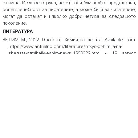
сънища. И ми се струва, че от този бум, който продължава,
освен лечебност за писателите, а може би и за читателите,
могат да останат и няколко добри четива за следващото
поколение.
ЛИТЕРАТУРА
ВЕШИМ, М., 2022. Откъс от
Химия на шегата.
Available from:
https://www.actualno.com/literature/otkys-ot-himija-na-
shegata-otmihail-veshim-news_1850322.html < 18 август
2023>
ГОСПОДИНОВ, Г., 2020.
Отворете една смислена книга
– там
вече е написано всичко, което сега преживяваме
.
(Интервю за БТВ). Available from:
https://btvnovinite.bg/lifestyle/liubopitno/georgigospodinov-
otvorete-edna-smislena-kniga-tam-veche-e-napisanovsichko-
koeto-sega-prezhivjavame.html < 18 август 2023>
WALKOVITZ, R., 2015.
Born translated. The contemporary Novel
in Age of World Literature
.
Columbia University Press.
REFERENCES
VESHIM, M., 2022. Otkys ot
Himiya na shegata
.
Available from: