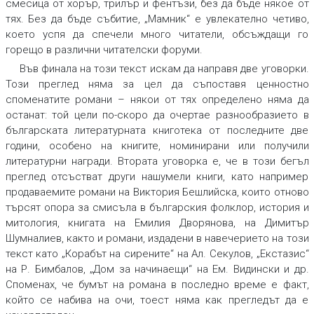
смесица от хорър, трилър и фентъзи, без да бъде някое от
тях. Без да бъде събитие, „Мамник“ е увлекателно четиво,
което успя да спечели много читатели, обсъждащи го
горещо в различни читателски форуми.
Във финала на този текст искам да направя две уговорки.
Този преглед няма за цел да съпоставя ценностно
споменатите романи – някои от тях определено няма да
останат: той цели по-скоро да очертае разнообразието в
българската литературната книготека от последните две
години, особено на книгите, номинирани или получили
литературни награди. Втората уговорка е, че в този бегъл
преглед отсъстват други нашумели книги, като например
продаваемите романи на Виктория Бешлийска, които отново
търсят опора за смисъла в българския фолклор, история и
митология, книгата на Емилия Дворянова, на Димитър
Шумналиев, както и романи, издадени в навечерието на този
текст като „Корабът на сирените“ на Ал. Секулов, „Екстазис“
на Р. Бимбалов, „Дом за начинаещи“ на Ем. Видински и др.
Споменах, че бумът на романа в последно време е факт,
който се набива на очи, тоест няма как прегледът да е