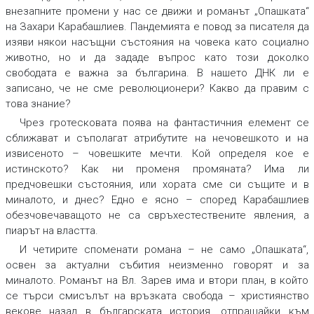
внезапните промени у нас се движи и романът „Опашката“
на Захари Карабашлиев. Пандемията е повод за писателя да
изяви някои насъщни състояния на човека като социално
животно, но и да зададе въпрос като този доколко
свободата е важна за българина. В нашето ДНК ли е
записано, че не сме революционери? Какво да правим с
това знание?
Чрез гротесковата поява на фантастичния елемент се
сближават и съполагат атрибутите на нечовешкото и на
извисеното – човешките мечти. Кой определя кое е
истинското? Как ни променя промяната? Има ли
предчовешки състояния, или хората сме си същите и в
миналото, и днес? Едно е ясно – според Карабашлиев
обезчовечаващото не са свръхестествените явления, а
пиарът на властта.
И четирите споменати романа – не само „Опашката“,
освен за актуални събития неизменно говорят и за
миналото. Романът на Вл. Зарев има и втори план, в който
се търси смисълът на връзката свобода – християнство
векове назад в българската история, отпращайки към