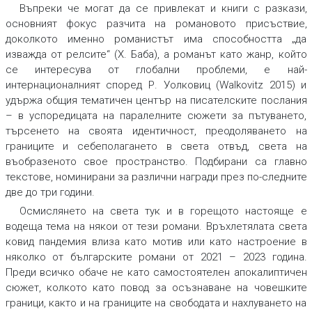
Въпреки че могат да се привлекат и книги с разкази,
основният фокус разчита на романовото присъствие,
доколкото именно романистът има способността „да
изважда от релсите“ (Х. Баба), а романът като жанр, който
се интересува от глобални проблеми, е най-
интернационалният според Р. Уолковиц (Walkovitz 2015) и
удържа общия тематичен център на писателските послания
– в успоредицата на паралелните сюжети за пътуването,
търсенето на своята идентичност, преодоляването на
границите и себеполагането в света отвъд, света на
въобразеното свое пространство. Подбирани са главно
текстове, номинирани за различни награди през по-следните
две до три години.
Осмислянето на света тук и в горещото настояще е
водеща тема на някои от тези романи. Връхлетялата света
ковид пандемия влиза като мотив или като настроение в
няколко от българските романи от 2021 – 2023 година.
Преди всичко обаче не като самостоятелен апокалиптичен
сюжет, колкото като повод за осъзнаване на човешките
граници, както и на границите на свободата и нахлуването на