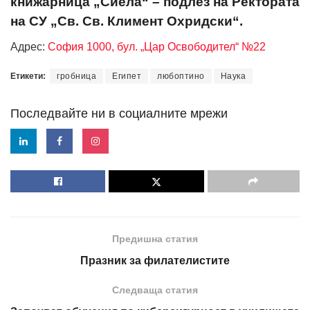
книжарница „Сиела“ – подлез на Ректората
на СУ „Св. Св. Климент Охридски“.
Адрес:
София 1000, бул. „Цар Освободител“ №22
Етикети:
гробница
Египет
любоптино
Наука
Последвайте ни в социалните мрежи
Предишна статия
Празник за филателистите
Следваща статия