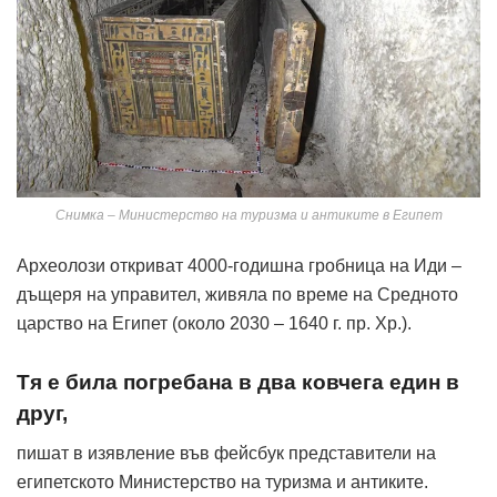
Снимка – Министерство на туризма и антиките в Египет
Археолози откриват 4000-годишна гробница на Иди –
дъщеря на управител, живяла по време на Средното
царство на Египет (около 2030 – 1640 г. пр. Хр.).
Тя е била погребана в два ковчега един в
друг,
пишат в изявление във фейсбук представители на
египетското Министерство на туризма и антиките.