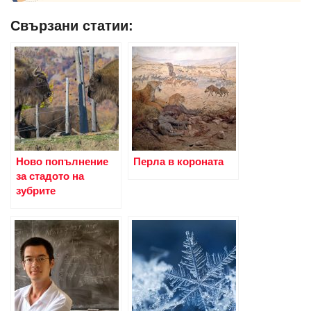
Свързани статии:
Ново попълнение
Перла в короната
за стадото на
зубрите