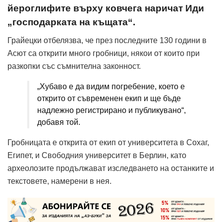
йероглифите върху ковчега наричат Иди
„господарката на къщата“.
Грайецки отбелязва, че през последните 130 години в
Асют са открити много гробници, някои от които при
разкопки със съмнителна законност.
„Хубаво е да видим погребение, което е
открито от съвременен екип и ще бъде
надлежно регистрирано и публикувано“,
добавя той.
Гробницата е открита от екип от университета в Сохаг,
Египет, и Свободния университет в Берлин, като
археолозите продължават изследването на останките и
текстовете, намерени в нея.