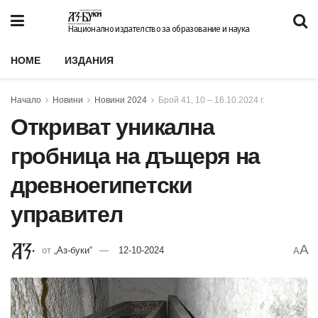
Национално издателство за образование и наука
HOME
ИЗДАНИЯ
Начало
Новини
Новини 2024
Брой 41, 10 – 16.10.2024 г.
Откриват уникална
гробница на дъщеря на
древноегипетски
управител
A
от
„Аз-буки“
12-10-2024
A