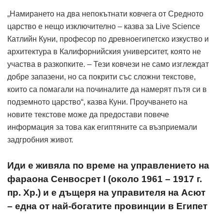
„Намирането на два непокътнати ковчега от Средното
царство е нещо изключително – казва за Live Science
Катлийн Куни, професор по древноегипетско изкуство и
архитектура в Калифорнийския университет, която не
участва в разкопките. – Тези ковчези не само изглеждат
добре запазени, но са покрити със сложни текстове,
които са помагали на починалите да намерят пътя си в
подземното царство“, казва Куни. Проучването на
новите текстове може да предостави повече
информация за това как египтяните са възприемали
задгробния живот.
Иди е живяла по време на управлението на
фараона Сенвосрет I (около 1961 – 1917 г.
пр. Хр.) и е дъщеря на управителя на Асют
– една от най-богатите провинции в Египет