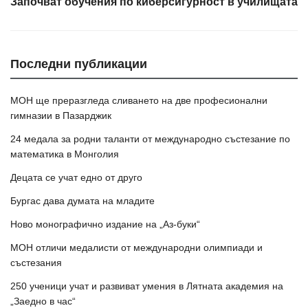
Започват обучения по киберсигурност в училищата
Последни публикации
МОН ще преразгледа сливането на две професионални
гимназии в Пазарджик
24 медала за родни таланти от международно състезание по
математика в Монголия
Децата се учат едно от друго
Бургас дава думата на младите
Ново монографично издание на „Аз-буки“
МОН отличи медалисти от международни олимпиади и
състезания
250 ученици учат и развиват умения в Лятната академия на
„Заедно в час“