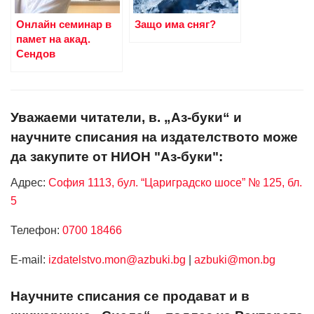
Онлайн семинар в
Защо има сняг?
памет на акад.
Сендов
Уважаеми читатели, в. „Аз-буки“ и
научните списания на издателството може
да закупите от НИОН "Аз-буки":
Адрес:
София 1113, бул. “Цариградско шосе” № 125, бл.
5
Телефон:
0700 18466
Е-mail:
izdatelstvo.mon@azbuki.bg
|
azbuki@mon.bg
Научните списания се продават и в