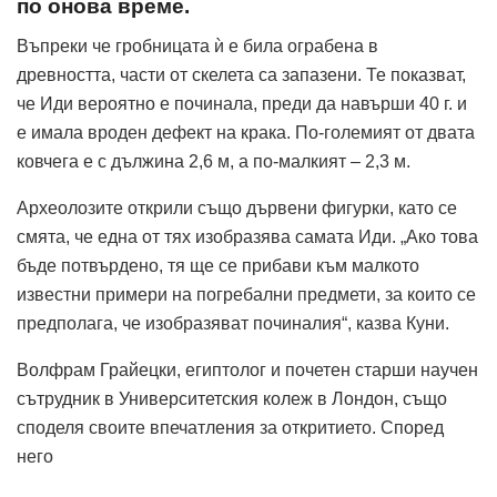
по онова време.
Въпреки че гробницата ѝ е била ограбена в
древността, части от скелета са запазени. Те показват,
че Иди вероятно е починала, преди да навърши 40 г. и
е имала вроден дефект на крака. По-големият от двата
ковчега е с дължина 2,6 м, а по-малкият – 2,3 м.
Археолозите открили също дървени фигурки, като се
смята, че една от тях изобразява самата Иди. „Ако това
бъде потвърдено, тя ще се прибави към малкото
известни примери на погребални предмети, за които се
предполага, че изобразяват починалия“, казва Куни.
Волфрам Грайецки, египтолог и почетен старши научен
сътрудник в Университетския колеж в Лондон, също
споделя своите впечатления за откритието. Според
него