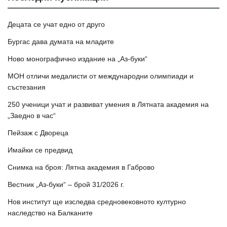
Децата се учат едно от друго
Бургас дава думата на младите
Ново монографично издание на „Аз-буки“
МОН отличи медалисти от международни олимпиади и
състезания
250 ученици учат и развиват умения в Лятната академия на
„Заедно в час“
Пейзаж с Двореца
Имайки се предвид
Снимка на броя: Лятна академия в Габрово
Вестник „Аз-буки“ – брой 31/2026 г.
Нов институт ще изследва средновековното културно
наследство на Балканите