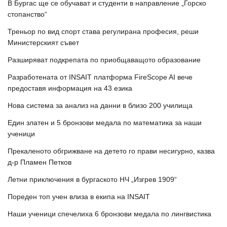
В Бургас ще се обучават и студенти в направление „Горско
стопанство“
Треньор по вид спорт става регулирана професия, реши
Министерският съвет
Разширяват подкрепата по приобщаващото образование
Разработената от INSAIT платформа FireScope AI вече
предоставя информация на 43 езика
Нова система за анализ на данни в близо 200 училища
Един златен и 5 бронзови медала по математика за наши
ученици
Прекаленото обгрижване на детето го прави несигурно, казва
д-р Пламен Петков
Летни приключения в бургаското НЧ „Изгрев 1909“
Пореден топ учен влиза в екипа на INSAIT
Наши ученици спечелиха 6 бронзови медала по лингвистика