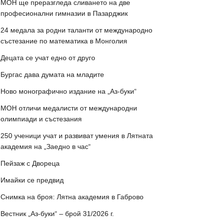
МОН ще преразгледа сливането на две
професионални гимназии в Пазарджик
24 медала за родни таланти от международно
състезание по математика в Монголия
Децата се учат едно от друго
Бургас дава думата на младите
Ново монографично издание на „Аз-буки“
МОН отличи медалисти от международни
олимпиади и състезания
250 ученици учат и развиват умения в Лятната
академия на „Заедно в час“
Пейзаж с Двореца
Имайки се предвид
Снимка на броя: Лятна академия в Габрово
Вестник „Аз-буки“ – брой 31/2026 г.