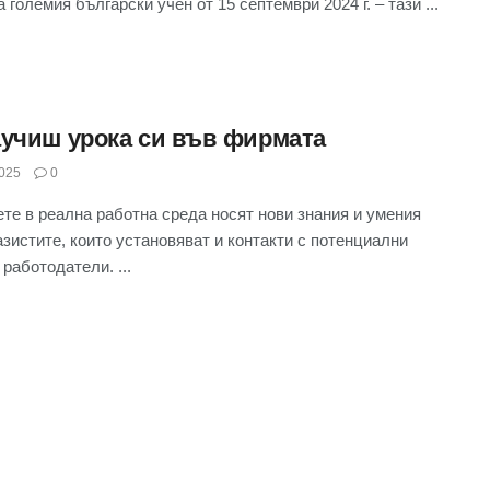
 големия български учен от 15 септември 2024 г. – тази ...
аучиш урока си във фирмата
025
0
те в реална работна среда носят нови знания и умения
азистите, които установяват и контакти с потенциални
работодатели. ...