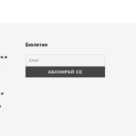
Бюлетин
та и
а
 и
е