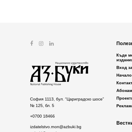
Полез
Къде м
издани
Вход з
Начало
Контак
Абонам
Проект
София 1113, бул. “Цариградско шосе”
№ 125, бл. 5
Реклам
+0700 18466
Вестни
izdatelstvo.mon@azbuki.bg