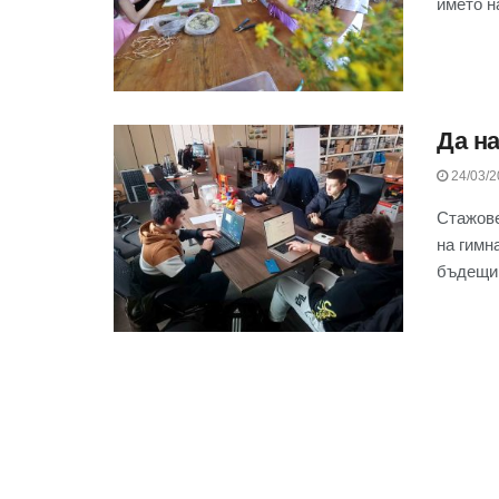
името на
Да н
24/03/2
Стажове
на гимн
бъдещи 