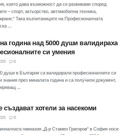
ия, която дава възможност да се развиваме според
ите – спорт, актьорство, автомобилна техника,
иране.“ Така възпитаниците на Професионалната
ка ...
дна година над 5000 души валидираха
есионалните си умения
025
0
0 души в България са валидирали професионалните си
и знания през миналата година и са получили документ,
еряващ ...
е създават хотели за насекоми
025
0
оналната гимназия „Д-р Стамен Григоров“ в София носи