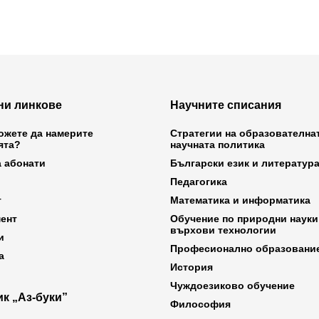
ни линкове
Научните списания
ожете да намерите
Стратегии на образователна
ята?
научната политика
а абонати
Български език и литератур
Педагогика
т
Математика и информатика
ент
Обучение по природни науки
върхови технологии
и
Професионално образовани
а
История
Чуждоезиково обучение
к „Аз-буки”
Философия