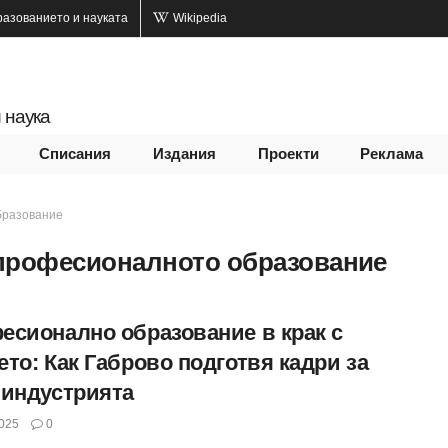
разованието и науката
Wikipedia
 наука
Списания
Издания
Проекти
Реклама
бразование
професионалното образование
есионално образование в крак с
то: Как Габрово подготвя кадри за
 индустрията
025
0