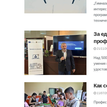
„Гимназ
интерес
програм
техничес
За е
проф
21/11/2
Над 500
умения 
удостов
Как с
11/07/2
Професи