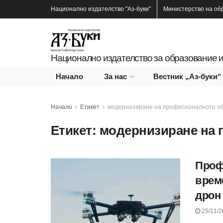
Национално издателство
"Аз-буки"
Министерство на об
Национално издателство за образование и
Начало
За нас
Вестник „Аз-буки“
Начало
Етикет
модернизиране на професионалното о
Етикет:
модернизиране на 
Проф
време
дрон
25/11/2