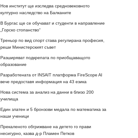
Нов институт ще изследва средновековното
културно наследство на Балканите
В Бургас ще се обучават и студенти в направление
„Горско стопанство“
Треньор по вид спорт става регулирана професия,
реши Министерският съвет
Разширяват подкрепата по приобщаващото
образование
Разработената от INSAIT платформа FireScope AI
вече предоставя информация на 43 езика
Нова система за анализ на данни в близо 200
училища
Един златен и 5 бронзови медала по математика за
наши ученици
Прекаленото обгрижване на детето го прави
несигурно, казва д-р Пламен Петков