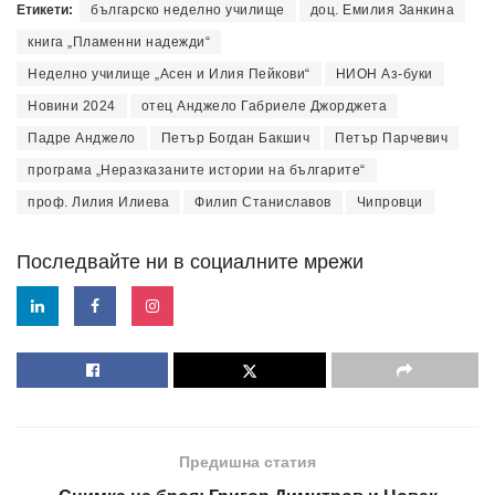
Етикети:
българско неделно училище
доц. Емилия Занкина
книга „Пламенни надежди“
Неделно училище „Асен и Илия Пейкови“
НИОН Аз-буки
Новини 2024
отец Анджело Габриеле Джорджета
Падре Анджело
Петър Богдан Бакшич
Петър Парчевич
програма „Неразказаните истории на българите“
проф. Лилия Илиева
Филип Станиславов
Чипровци
Последвайте ни в социалните мрежи
Предишна статия