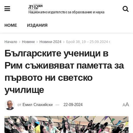
Национално издателство за образование и наука
HOME
ИЗДАНИЯ
Начало
Новини
Новини 2024
Брой 38, 19 – 25.09.2024 г.
Българските ученици в
Рим съживяват паметта за
първото ни светско
училище
A
от
Емил Спахийски
22-09-2024
A