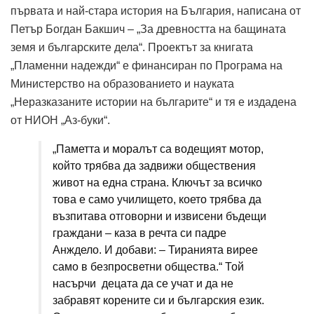
първата и най-стара история на България, написана от
Петър Богдан Бакшич – „За древността на бащината
земя и българските дела“. Проектът за книгата
„Пламенни надежди“ е финансиран по Програма на
Министерство на образованието и науката
„Неразказаните истории на българите“ и тя е издадена
от НИОН „Аз-буки“.
„Паметта и моралът са водещият мотор,
който трябва да задвижи обществения
живот на една страна. Ключът за всичко
това е само училището, което трябва да
възпитава отговорни и извисени бъдещи
граждани – каза в речта си падре
Анждело. И добави: – Тиранията вирее
само в безпросветни общества.“ Той
насърчи децата да се учат и да не
забравят корените си и българския език.