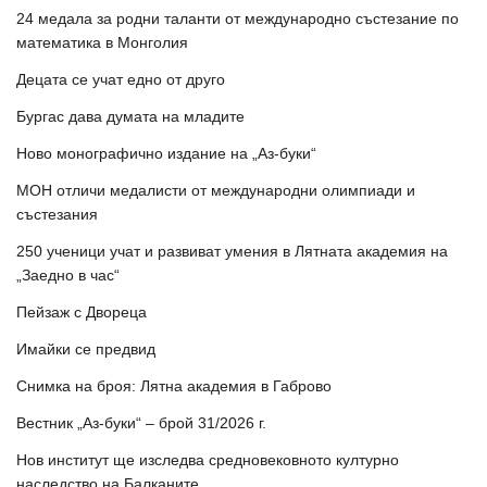
24 медала за родни таланти от международно състезание по
математика в Монголия
Децата се учат едно от друго
Бургас дава думата на младите
Ново монографично издание на „Аз-буки“
МОН отличи медалисти от международни олимпиади и
състезания
250 ученици учат и развиват умения в Лятната академия на
„Заедно в час“
Пейзаж с Двореца
Имайки се предвид
Снимка на броя: Лятна академия в Габрово
Вестник „Аз-буки“ – брой 31/2026 г.
Нов институт ще изследва средновековното културно
наследство на Балканите