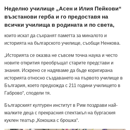
Неделно училище „Асен и Илия Пейкови“
възстанови герба и го предоставя на
всички училища в родината и по света,
които искат да съхранят паметта за миналото и
историята на българското училище, съобщи Ненкова.
„Историята се оказва не съвсем точна наука и често
новите открития преобръщат старите представи и
знания. Искрено се надяваме да бъде коригирана
историята относно създаването на първото училище в
България, което предхожда с 211 години училището в
Габрово“, сподели тя.
Българският културен институт в Рим поздрави най-
малките деца с прекрасния спектакъл на бургаския
куклен театър „Кокошка с брошка“.