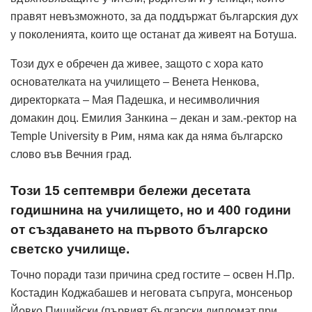
правят невъзможното, за да поддържат българския дух
у поколенията, които ще останат да живеят на Ботуша.
Този дух е обречен да живее, защото с хора като
основателката на училището – Венета Ненкова,
директорката – Мая Падешка, и несимволичния
домакин доц. Емилия Занкина – декан и зам.-ректор на
Temple University в Рим, няма как да няма българско
слово във Вечния град.
Този 15 септември бележи десетата
годишнина на училището, но и 400 години
от създаването на първото българско
светско училище.
Точно поради тази причина сред гостите – освен Н.Пр.
Костадин Коджабашев и неговата съпруга, монсеньор
Йовко Пищийски (първият български дипломат при