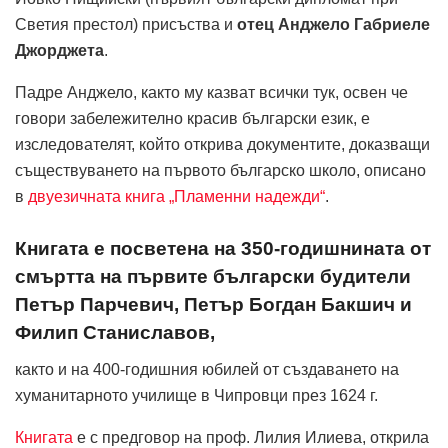
Светия престол) присъства и
отец Анджело Габриеле
Джорджета
.
Падре Анджело, както му казват всички тук, освен че
говори забележително красив български език, е
изследователят, който открива документите, доказващи
съществуването на първото българско школо, описано
в
двуезичната книга „Пламенни надежди“
.
Книгата е посветена на 350-годишнината от
смъртта на първите български будители
Петър Парчевич, Петър Богдан Бакшич и
Филип Станиславов,
както и на 400-годишния юбилей от създаването на
хуманитарното училище в Чипровци през 1624 г.
Книгата
е с предговор на проф. Лилия Илиева, открила