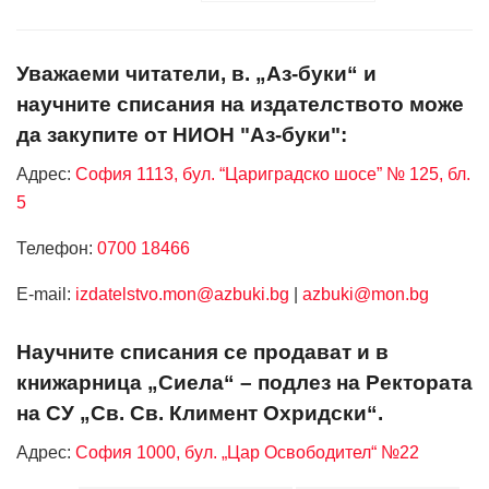
Уважаеми читатели, в. „Аз-буки“ и
научните списания на издателството може
да закупите от НИОН "Аз-буки":
Адрес:
София 1113, бул. “Цариградско шосе” № 125, бл.
5
Телефон:
0700 18466
Е-mail:
izdatelstvo.mon@azbuki.bg
|
azbuki@mon.bg
Научните списания се продават и в
книжарница „Сиела“ – подлез на Ректората
на СУ „Св. Св. Климент Охридски“.
Адрес:
София 1000, бул. „Цар Освободител“ №22