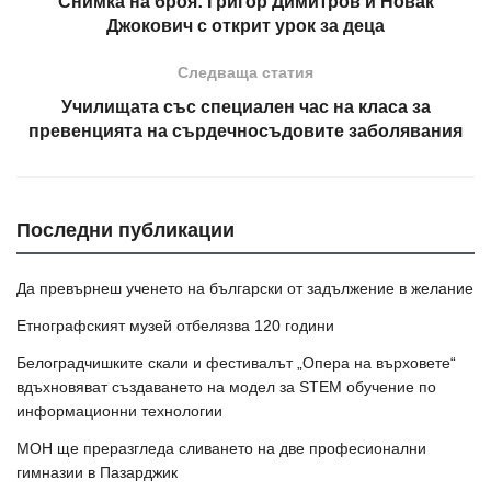
Снимка на броя: Григор Димитров и Новак
Джокович с открит урок за деца
Следваща статия
Училищата със специален час на класа за
превенцията на сърдечносъдовите заболявания
Последни публикации
Да превърнеш ученето на български от задължение в желание
Етнографският музей отбелязва 120 години
Белоградчишките скали и фестивалът „Опера на върховете“
вдъхновяват създаването на модел за STEM обучение по
информационни технологии
МОН ще преразгледа сливането на две професионални
гимназии в Пазарджик