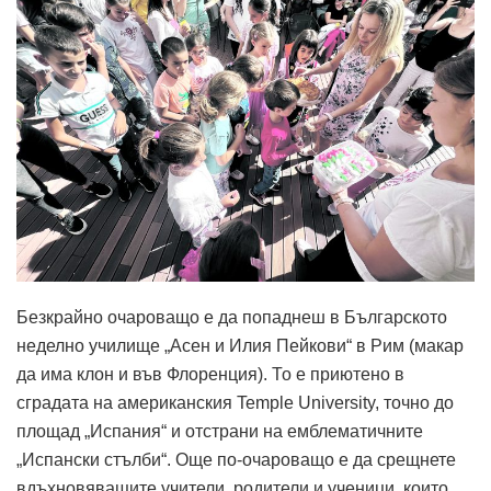
Безкрайно очароващо е да попаднеш в Българското
неделно училище „Асен и Илия Пейкови“ в Рим (макар
да има клон и във Флоренция). То е приютено в
сградата на американския Temple University, точно до
площад „Испания“ и отстрани на емблематичните
„Испански стълби“. Още по-очароващо е да срещнете
вдъхновяващите учители, родители и ученици, които