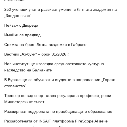
250 ученици учат и развиват умения в Лятната академия на
„Заедно в час“
Пейзаж с Двореца
Имайки се предвид
Снимка на броя: Лятна академия в Габрово
Вестник „Аз-буки“ – брой 31/2026 г.
Нов институт ще изследва средновековното културно
наследство на Балканите
В Бургас ще се обучават и студенти в направление „Горско
стопанство“
Треньор по вид спорт става регулирана професия, реши
Министерският съвет
Разширяват подкрепата по приобщаващото образование
Разработената от INSAIT платформа FireScope AI вече