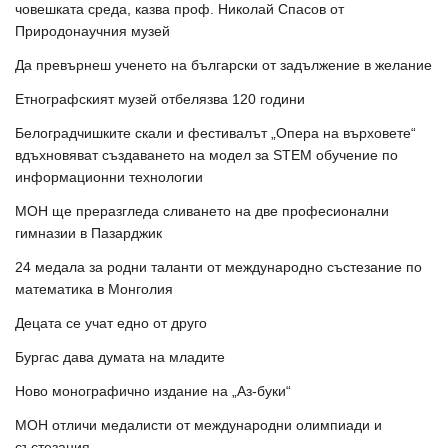
човешката среда, казва проф. Николай Спасов от
Природонаучния музей
Да превърнеш ученето на български от задължение в желание
Етнографският музей отбелязва 120 години
Белоградчишките скали и фестивалът „Опера на върховете“
вдъхновяват създаването на модел за STEM обучение по
информационни технологии
МОН ще преразгледа сливането на две професионални
гимназии в Пазарджик
24 медала за родни таланти от международно състезание по
математика в Монголия
Децата се учат едно от друго
Бургас дава думата на младите
Ново монографично издание на „Аз-буки“
МОН отличи медалисти от международни олимпиади и
състезания