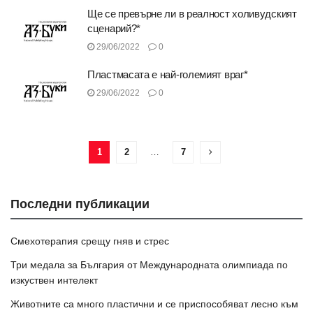
Ще се превърне ли в реалност холивудският
сценарий?*
29/06/2022
0
Пластмасата е най-големият враг*
29/06/2022
0
1
2
…
7
Последни публикации
Смехотерапия срещу гняв и стрес
Три медала за България от Международната олимпиада по
изкуствен интелект
Животните са много пластични и се приспособяват лесно към