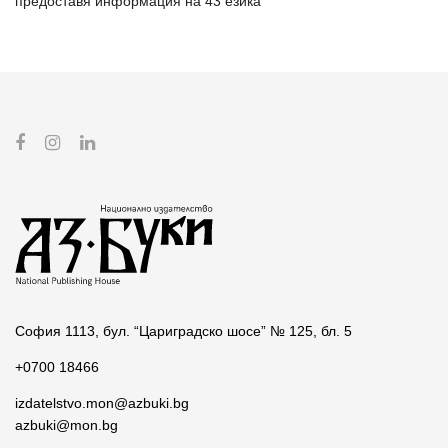
предоставя информация на 43 езика
София 1113, бул. “Цариградско шосе” № 125, бл. 5
+0700 18466
izdatelstvo.mon@azbuki.bg
azbuki@mon.bg