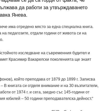
одължава да работи за утвърждаването
Савка Янева.
вече има отредено място за една специална книга.
а на педагозите, отдали години от живота си на
о.
обстойното изследване на съвременния будител и
памет Красимир Вакарелски поколенията ще знаят
онов), който преподава от 1879 до 1899 г. Записва
– В книгата си отделя внимание и на 30 възпитатели,
боти от 1974 г. и сега, заедно със 145-години от
ия юбилей – 50 години преподавателска дейност.“