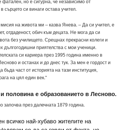
 фатален, но е сигурна, че независимо от
в сърцето си винаги остава учител.
 мисия на живота ми – казва Янева. – Да си учител, е
ет, отдаденост, обич към децата. Не мога да си
вота без училището. Срещнах прекрасни колеги и
ох дългогодишни приятелства с мои ученици.
телската си кариера през 1995 година именно в
есново и останах и до днес тук. За мен е гордост и
а бъда част от историята на тази институция,
ага на цял един век.“
 и половина е образованието в Лесново.
о започва през далечната 1879 година.
н всичко най-хубаво жителите на
Надявам се да са горди от факта, че