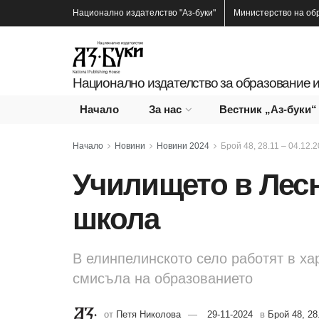
Национално издателство
"Аз-буки"
Министерство на об
Национално издателство за образование и
Начало
За нас
Вестник „Аз-буки“
Начало
Новини
Новини 2024
Брой 48, 28.11 – 04.12.2
Училището в Лесн
школа
В елинпелинското село работят в ха
смисъла на образованието
от
Петя Николова
29-11-2024
в
Брой 48, 28.