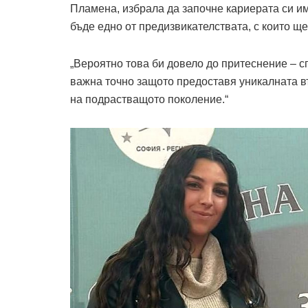
Пламена, избрала да започне кариерата си и
бъде едно от предизвикателст­вата, с които ще
„Вероятно това би довело до притеснение – сп
важна точно защото предоставя уникалната
на подрастващото поколение.“