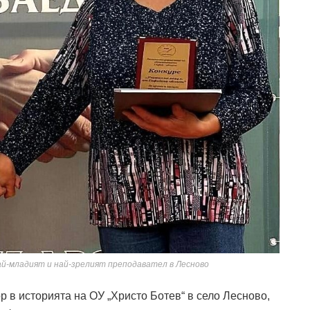
й-младият и най-зрелият преподавател в Лесново
р в историята на ОУ „Христо Ботев“ в село Лесново,