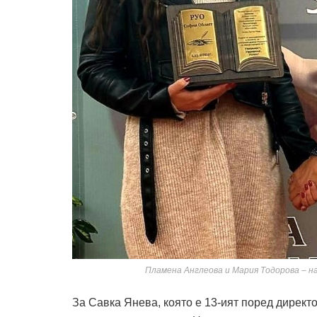
Пламена Англеова и Мария Тодорова – на
За Савка Янева, която е 13-ият поред директо