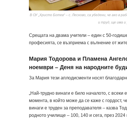
В ОУ „Христо Ботев“ – с. Лесново, са убедени, че ако в 
и труд, ще има и
Срещата на двама учители – един с 50-годишен
професията, се възприема с вълнение от жит
Мария Тодорова и Пламена Ангело
ноември – Деня на народните буд
За Мария тези аплодисменти носят благодарн
„Най-трудно винаги е било началото, с всеки 
момента, в който може да се каже с гордост, 
винаги е труден за преподавателя – казва То
родното училище – 100, 140 и сега, през 2024 