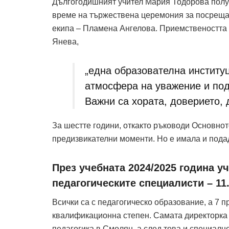
Дългогодишният учител Мария Тодорова получ
време на тържествена церемония за посрещан
екипа – Пламена Ангелова. Приемствеността 
Янева,
„една образователна институц
атмосфера на уважение и под
Важни са хората, доверието, 
За шестте години, откакто ръководи Основнот
предизвикателни моменти. Но е имала и подад
През учебната 2024/2025 година у
педагогическите специалисти – 11
Всички са с педагогическо образование, а 7
квалификационна степен. Самата директорка 
педагогика в Смолян, а след това и специал