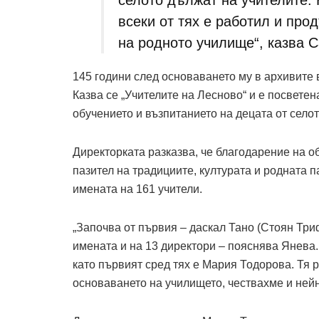
всеки от тях е работил и пр
на родното училище“, казва 
145 години след основаването му в архивите 
Казва се „Учителите на Лесново“ и е посветен
обучението и възпитанието на децата от селот
Директорката разказва, че благодарение на 
пазител на традициите, културата и родната 
имената на 161 учители.
„Започва от първия – даскал Тано (Стоян Триф
имената и на 13 директори – пояснява Янева. 
като първият сред тях е Мария Тодорова. Тя ра
основаването на училището, чествахме и нейн