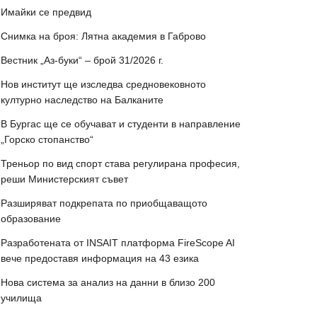
Имайки се предвид
Снимка на броя: Лятна академия в Габрово
Вестник „Аз-буки“ – брой 31/2026 г.
Нов институт ще изследва средновековното
културно наследство на Балканите
В Бургас ще се обучават и студенти в направление
„Горско стопанство“
Треньор по вид спорт става регулирана професия,
реши Министерският съвет
Разширяват подкрепата по приобщаващото
образование
Разработената от INSAIT платформа FireScope AI
вече предоставя информация на 43 езика
Нова система за анализ на данни в близо 200
училища