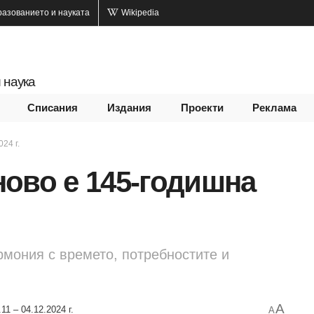
разованието и науката
Wikipedia
 наука
Списания
Издания
Проекти
Реклама
024 г.
ово е 145-годишна
рмония с времето, потребностите и
A
11 – 04.12.2024 г.
A