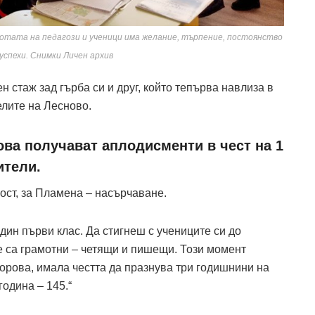
работата на педагози и ученици има желание, търпение, постоянство
 успехи. Снимки Личен архив
 стаж зад гърба си и друг, който тепърва навлиза в
елите на Лесново.
ва получават аплодисменти в чест на 1
ители.
ост, за Пламена – насърчаване.
един първи клас. Да стигнеш с учениците си до
че са грамотни – четящи и пишещи. Този момент
дорова, имала честта да празнува три годишнини на
година – 145.“