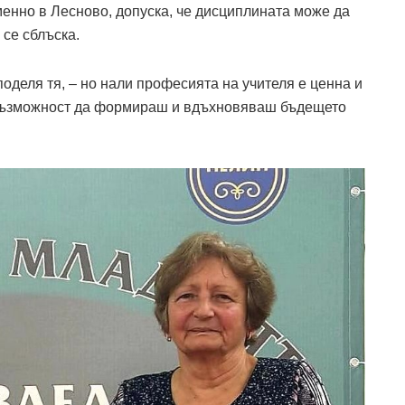
менно в Лесново, допуска, че дисциплината може да
 се сблъска.
оделя тя, – но нали професията на учителя е ценна и
 възможност да формираш и вдъхновяваш бъдещето