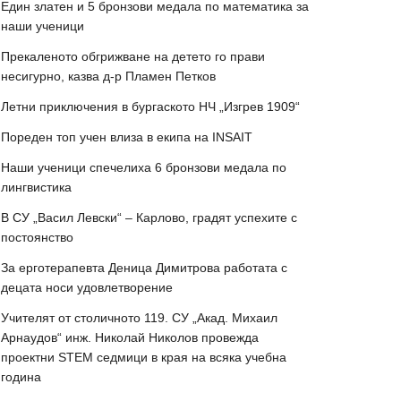
Един златен и 5 бронзови медала по математика за
наши ученици
Прекаленото обгрижване на детето го прави
несигурно, казва д-р Пламен Петков
Летни приключения в бургаското НЧ „Изгрев 1909“
Пореден топ учен влиза в екипа на INSAIT
Наши ученици спечелиха 6 бронзови медала по
лингвистика
В СУ „Васил Левски“ – Карлово, градят успехите с
постоянство
За ерготерапевта Деница Димитрова работата с
децата носи удовлетворение
Учителят от столичното 119. СУ „Акад. Михаил
Арнаудов“ инж. Николай Николов провежда
проектни STEM седмици в края на всяка учебна
година