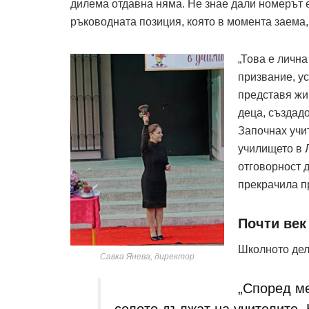
дилема отдавна няма. Не знае дали номерът е
ръководната позиция, която в момента заема, 
„Това е лична
призвание, ус
представя жи
деца, създад
Започнах учи
училището в Л
отговорност д
прекрачила пр
Почти век
Школното дел
Савка Янева, директор
„Според ме
селото дължат на учителите. 