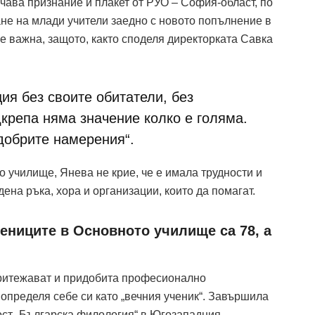
ава признание и плакет от РУО – София-област, по
е на млади учители заедно с новото попълнение в
е важна, защото, както споделя директорката Савка
ия без своите обитатели, без
крепа няма значение колко е голяма.
добрите намерения“.
о училище, Янева не крие, че е имала трудности и
ена ръка, хора и организации, които да помагат.
чениците в Основното училище са 78, а
.
 притежават и придобита професионално
определя себе си като „вечния ученик“. Завършила
ност „Българска филология“ в Югозападния