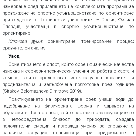
измерване след прилагането на комплексната програма за
провеждане на спортно усъвършенстване по ориентиране
при студенти от Технически университет – София, Филиал
Пловдив, участващи в спортно усъвършенстване по
ориентиране.
Ключови думи:
ориентиране; тренировъчен процес;
сравнителен анализ
Увод
Ориентирането е спорт, който освен физически качества
изисква и сериозни технически умения за работа с карта и
компас, които предполагат интелектуален капацитет и
продължителна и задълбочена подготовка през годините
(Sirakov, Belomazheva-Dimitrova 2019).
Практикуването на ориентиране сред учащи води до
подобряване на физическата форма и здравето на
обучаемите. Това е спорт, който поставя практикуващите го
в непосредствена близост до природата, създава
положителни емоции и изгражда умения за справяне с
различни ситуации, възникващи при придвижване в