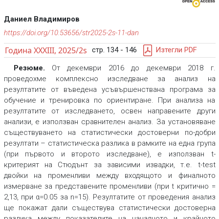
Даниел Владимиров
https://doi.org/10.53656/str2025-2s-11-dan
Година XXXIII, 2025/2s
стр. 134 - 146
Изтегли PDF
Резюме.
От декември 2016 до декември 2018 г.
проведохме комплексно изследване за анализ на
резултатите от въведена усъвършенствана програма за
обучение и тренировка по ориентиране. При анализа на
резултатите от изследването, освен направените други
анализи, е използван сравнителен анализ. За установяване
съществуването на статистически достоверни по-добри
резултати – статистическа разлика в рамките на една група
(при първото и второто изследване), е използван t-
критерият на Стюдънт за зависими извадки, т.е. t-test
двойки на променливи между входящото и финалното
измерване за представените променливи (при t критично =
2,13, при α=0.05 за n=15). Резултатите от проведения анализ
ще покажат дали съществува статистически достоверна
разлика между показателите на началното и крайното