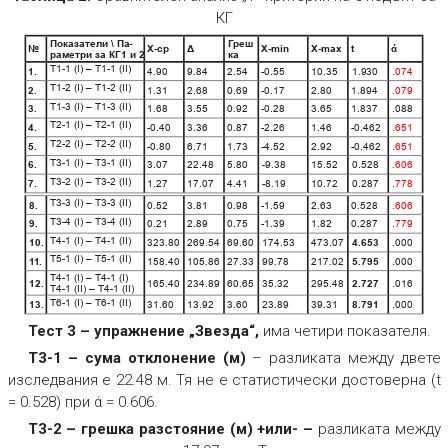
КГ
Показатели \ Па
Г
реш
-
№
Х-ср
Δ
Х-min
Х-max
ά
t
раметри з
а КГ1 и 2
ка
Т1-1 (І) – Т1-1 (ІІ)
1.
4.90
9.84
2.54
-0.55
10.35
1.930
.074
Т1-2 (І) – Т1-2 (ІІ)
2.
1.31
2.68
0.69
-0.17
2.80
1.894
.079
Т1-3 (І) – Т1-3 (ІІ)
3.
1.68
3.55
0.92
-0.28
3.65
1.837
.088
Т2-1 (І) – Т2-1 (ІІ)
4.
-0.40
3.36
0.87
-2.26
1.46
-0.462
.651
Т2-2 (І) – Т2-2 (ІІ)
5.
-0.80
6.71
1.73
-4.52
2.92
-0.462
.651
Т3-1 (І) – Т3-1 (ІІ)
6.
3.07
22.48
5.80
-9.38
15.52
0.528
.606
Т3-2 (І) – Т3-2 (ІІ)
7.
1.27
17.07
4.41
-8.19
10.72
0.287
.778
Т3-3 (І) – Т3-3 (ІІ)
8.
0.52
3.81
0.98
-1.59
2.63
0.528
.606
Т3-4 (І) – Т3-4 (ІІ)
9.
0.21
2.89
0.75
-1.39
1.82
0.287
.779
Т4-1 (І) – Т4-1 (ІІ)
10.
323.80
269.54
69.60
174.53
473.07
4.653
.000
Т5-1 (І) – Т5-1 (ІІ)
11
.
158.40
105.86
27.33
99.78
217.02
5.795
.000
Т4-1 (І) – Т4-1 (І)
12.
165.40
234.89
60.65
35.32
295.48
2.727
.016
Т4-1 (ІІ) – Т4-1 (ІІ)
Т6-1 (І) – Т6-1 (ІІ)
13.
31.60
13.92
3.60
23.89
39.31
8.791
.000
Тест 3 – упражнение „Звезда“,
има четири показателя.
Т3-1 – сума отклонение (м)
– разликата между двете
изследвания е 22.48 м. Тя не е статистически достоверна (t
= 0.528) при ά = 0.606.
Т3-2 – грешка разстояние (м) +или-
–
разликата между