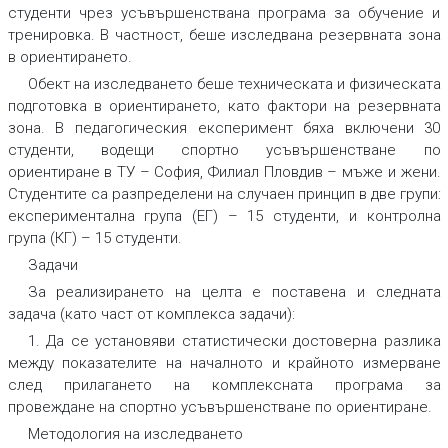
студенти чрез усъвършенствана програма за обучение и
тренировка. В частност, беше изследвана резервната зона
в ориентирането.
Обект
на изследването беше техническата и физическата
подготовка в ориентирането, като фактори на резервната
зона. В педагогическия експеримент бяха включени 30
студенти, водещи спортно усъвършенстване по
ориентиране в ТУ – София, Филиал Пловдив – мъже и жени.
Студентите са разпределени на случаен принцип в две групи:
експериментална група (ЕГ) – 15 студенти, и контролна
група (КГ) – 15 студенти.
Задачи
За реализирането на целта е поставена и следната
задача (като част от комплекса задачи):
1. Да се установяви статистически достоверна разлика
между показателите на началното и крайното измерване
след прилагането на комплексната програма за
провеждане на спортно усъвършенстване по ориентиране.
Методология на изследването