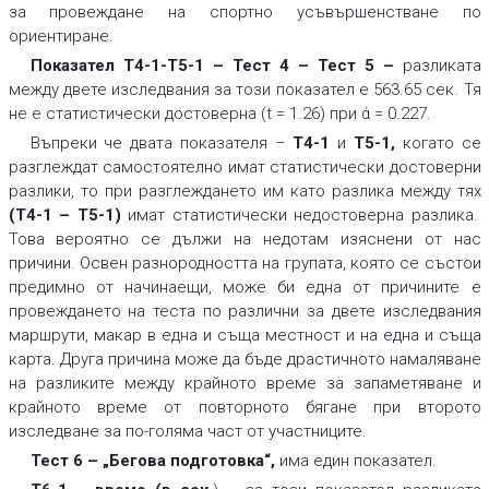
за провеждане на спортно усъвършенстване по
ориентиране.
Показател Т4-1-Т5-1 – Тест 4 – Тест 5
–
разликата
между двете изследвания за този показател е 563.65 сек. Тя
не е статистически достоверна (t = 1.26) при ά = 0.227.
Въпреки че двата показателя –
Т4-1
и
Т5-1
,
когато се
разглеждат самостоятелно имат статистически достоверни
разлики, то при разглеждането им като разлика между тях
(Т4-1 – Т5-1)
имат статистически недостоверна разлика.
Това вероятно се дължи на недотам изяснени от нас
причини. Освен разнородността на групата, която се състои
предимно от начинаещи, може би една от причините е
провеждането на теста по различни за двете изследвания
маршрути, макар в една и съща местност и на една и съща
карта. Друга причина може да бъде драстичното намаляване
на разликите между крайното време за запаметяване и
крайното време от повторното бягане при второто
изследване за по-голяма част от участниците.
Тест 6 – „Бегова подготовка“,
има един показател.