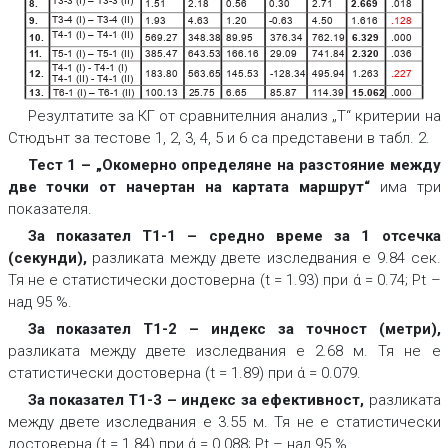
Т3-3 (І) – Т3-3 (ІІ)
8.
1.51
2.18
0.56
0.30
2.71
2.669
.018
Т3-4 (І) – Т3-4 (ІІ)
9.
1.93
4.63
1.20
-0.63
4.50
1.616
.128
Т4-1 (І) – Т4-1 (ІІ)
10.
569.27
348.38
89.95
376.34
762.19
6.329
.000
Т5-1 (І) – Т5-1 (ІІ)
11
.
385.47
643.53
166.16
29.09
741.84
2.320
.036
Т4-1 (І) - Т4-1 (І)
12.
183.80
563.65
145.53
-128.34
495.94
1.263
.227
Т4-1 (ІІ) - Т4-1 (ІІ)
13.
Т6-1 (І) – Т6-1 (ІІ)
100.13
25.75
6.65
85.87
1
14.39
15.062
.000
Резултатите за КГ от сравнителния анализ „Т“ критерии на
Стюдънт за тестове 1, 2, 3, 4, 5 и 6 са представени в табл. 2.
Тест 1 – „Окомерно определяне на разстояние между
две точки от начертан на картата маршрут“
има три
показателя.
За показател Т1-1 – средно време за 1 отсечка
(секунди),
разликата между двете изследвания е 9.84 сек.
Тя не е статистически достоверна (t = 1.93) при ά = 0.74; Pt –
над 95 %.
За показател Т1-2 – индекс за точност (метри),
разликата между двете изследвания е 2.68 м. Тя не е
статистически достоверна (t = 1.89) при ά = 0.079.
За показател Т1-3 – индекс за ефективност,
разликата
между двете изследвания е 3.55 м. Тя не е статистически
достоверна (t = 1.84) при ά = 0.088; Pt – над 95 %.