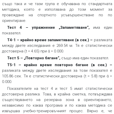
също така и че тази група е обучавана по стандартната
методика, която е използвана до този момент за
провеждане на спортното усъвършенстване по по
ориентиране.
Тест 4 – упражнение „Запаметяване“,
има един
показател.
Т4-1 – крайно време запаметяване (в сек.)
–
разликата
между двете изследвания е 269.54 м. Тя е статистически
достоверна (t = 4.65) при ά = 0.000.
Тест 5 – „Повторно бягане“,
също има един показател.
Т5-1 – крайно време повторно бягане (в сек.) –
разликата между двете изследвания за този показател е
105.86 сек. Тя е статистически достоверна (t = 5.8) при ά =
0.000.
Показателите на тест 4 и тест 5 имат статистически
достоверна разлика. Това, в крайна сметка, потвърждава
съществуването на резервна зона в ориентирането,
независимо по каква програма и по каква методика се
извършва учебно-тренировъчният процес. Вярно е, че