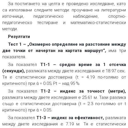
За постигането на целта е проведено изследване, като
са използвани следните методи: проучване на литературни
източници, педагогическо наблюдение, спортно-
педагогическо тестиране и математико-статистически
методи.
Резултати
Тест 1 – „Окомерно определяне на разстояние между
две точки от начертан на картата маршрут“,
има три
показателя.
За показател
Т1-1 – средно време за 1 отсечка
(секунди),
разликата между двете изследвания е 18.97 сек.
Тя е статистически достоверна (t = 4.19 по-голямо от
критичното) при ά = 0.05; Pt – над 95 %.
За показател
Т1-2 – индекс за точност (метри),
разликата между двете изследвания е 25.61 м. Тази разлика
също е статистически достоверна (t = 2.3 по-голямо от t
критичното) при ά = 0.05.
За показател
Т1-3 – индекс за ефективност,
разликата
между двете изследвания е 7.19 м. Тя е статистически