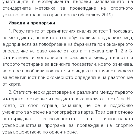
участниците в експеримента въпреки използването на
стандартната методика за провеждане на спортното
усъвършенстване по ориентиране (Vladimirov 2019).
Изводи и препоръки
1. Резултатите от сравнителния анализ за тест 1 показват,
че методиката, по която са се обучавали изследваните лица,
е допринесла за подобряване на бързината при окомерното
определяне на разстояние от карта – показатели 1, 2 и 3.
Статистически достоверна е разликата между първото и
второто тестиране за всичките показатели, което означава,
че са се подобрили показателите индекс за точност, индекс
за ефективност при окомерното определяне на разстояние
от карта.
2. Статистически достоверна е разликата между първото
и второто тестиране и при двата показателя от тест 2 за ЕГ,
което, от своя страна, означава, че се е подобрило
умението за четене на топографска карта. Този факт отново
потвърждава ефективността на използваната
усъвършенствана програма за провеждане на спортно
усъвършенстване по ориентиране.