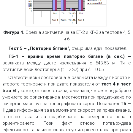
Фигура 4.
Средна аритметична за ЕГ-2 и КГ-2 за тестове 4, 5
и 6
Тест 5 – „Повторно бягане“,
също има един показател.
Т5-1 – крайно време повторно бягане (в сек.)
–
разликата между двете изследвания е 643.53 м. Тя е
статистически достоверна (t = 2.32) при ά = 0.05.
Статистически достоверна е разликата между първото и
второто тестиране и при двата показателя от
тест 4 и тест
5 за ЕГ
,
което, от своя страна, означава, че се е подобрило
умението за ориентиране в местността при придвижване по
начертан маршрут на топографската карта. Показател
Т5 –
1
дава информация за възможната скорост за придвижване,
а също така и за подобряване на резервната зона в
ориентирането. Този факт отново потвърждава
ефективността на използваната усъвършенствана програма