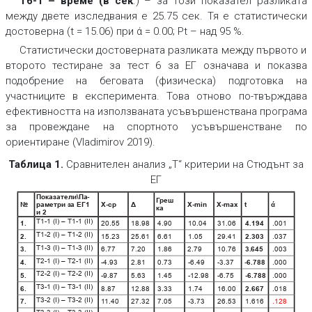
Т6-1 – време (в сек
.) – за този показател разликата
между двете изследвания е 25.75 сек. Тя е статистически
достоверна (t = 15.06) при ά = 0.00; Pt – над 95 %.
Статистически достоверната разликата между първото и
второто тестиране за тест 6 за ЕГ означава и показва
подобрение на беговата (физическа) подготовка на
участниците в експеримента. Това отново по-твърждава
ефективността на използваната усъвършенствана програма
за провеждане на спортното усъвършенстване по
ориентиране (Vladimirov 2019).
Таблица 1.
Сравнителен анализ „Т“ критерии на Стюдънт за
ЕГ
Показатели\Па
-
Г
реш
№
раметри з
а ЕГ1
Х-ср
Δ
Х-min
Х-max
ά
t
ка
и 2
Т1-1 (І) – Т1-1 (ІІ)
1.
20.55
18.98
4.90
10.04
31.06
4.194
.001
Т1-2 (І) – Т1-2 (ІІ)
2.
15.23
25.61
6.61
1.05
29.41
2.303
.037
Т1-3 (І) – Т1-3 (ІІ)
3.
6.77
7.20
1.86
2.79
10.76
3.645
.003
Т2-1 (І) – Т2-1 (ІІ)
4.
-4.93
2.81
0.73
-6.49
-3.37
-6.788
.000
Т2-2 (І) – Т2-2 (ІІ)
5.
-9.87
5.63
1.45
-12.98
-6.75
-6.788
.000
Т3-1 (І) – Т3-1 (ІІ)
6.
8.87
12.88
3.33
1.74
16.00
2.667
.018
Т3-2 (І) – Т3-2 (ІІ)
7.
1
1.40
27.32
7.05
-3.73
26.53
1.616
.128