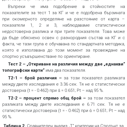
Въпреки че има подобрение в стойностите на
показателите за тест 1 за КГ и че е подобрена бързината
при окомерното определяне на разстояние от карта –
показатели 1, 2 и 3, наблюдаваме статистически
недостоверна разлика и при трите показателя. Това може
да бъде обяснено освен с разнородния състав на КГ и с
факта, че тази група е обучавана по стандартната методика,
която е използвана до този момент за провеждане на
спортно усъвършенстване по ориентиране.
Тест 2 – „Откриване на различия между две „еднакви“
топографски карти“
има два показателя.
Т2-1 – брой различия –
за този показател разликата
между двете изследвания е 3.36 сек. Тя не е статистически
достоверна (t = - 0.462) при ά = 0.651; Pt – над 95 %.
Т2-2 – процент спрямо общ брой
–
за този показател
разликата между двете изследвания е 6.71 сек. Тя не е
статистически достоверна (t = - 0.462) при ά = 0.651; Pt – над
95 %.
Таблица 2.
Сравнителен анализ „Т“ критерии на Стюдънт за