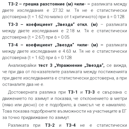
Т3-2 – грешка разстояние (м) +или-
–
разликата между
двете изследвания е 27.32 м. Тя не е статистически
достоверна (t = 1.62 по-малко от t критичното) при ά = 0.128.
Т3-3 – коефициент „Звезда“ откл. (м)
– разликата
между двете изследвания е 2.18 м. Тя е статистически
достоверна (t = 2.67) при ά = 0.05.
Т3-4 – коефициент „Звезда“ +или- (м)
–
разликата
между двете изследвания е 4.63 м. Тя не е статистически
достоверна (t = 1.62) при ά = 0.128.
Анализирайки
тест 3 „Упражнение „Звезда“
,
се вижда,
че при два от по-казателите разликата между постиженията
при двете изследванията е статистически достоверна, а при
останалите два не е.
Достоверната разлика при
Т3-1
и
Т3-3
е свързана с
движението по азимут и показва, че отклонението в метри
(ляво или дясно) се е подобрило, в смисъл че е намаляло.
Това показва подобрените възможности на участниците в ЕГ
за точно придвижване по азимут.
Разликата при
Т3-2
и
Т3-4
не е статистически