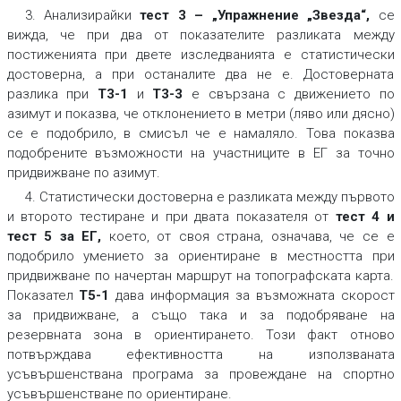
3. Анализирайки
тест 3 – „Упражнение „Звезда“,
се
вижда, че при два от показателите разликата между
постиженията при двете изследванията е статистически
достоверна, а при останалите два не е. Достоверната
разлика при
Т3-1
и
Т3-3
е свързана с движението по
азимут и показва, че отклонението в метри (ляво или дясно)
се е подобрило, в смисъл че е намаляло. Това показва
подобрените възможности на участниците в ЕГ за точно
придвижване по азимут.
4. Статистически достоверна е разликата между първото
и второто тестиране и при двата показателя от
тест 4 и
тест 5 за ЕГ
,
което, от своя страна, означава, че се е
подобрило умението за ориентиране в местността при
придвижване по начертан маршрут на топографската карта.
Показател
Т5-1
дава информация за възможната скорост
за придвижване, а също така и за подобряване на
резервната зона в ориентирането. Този факт отново
потвърждава ефективността на използваната
усъвършенствана програма за провеждане на спортно
усъвършенстване по ориентиране.