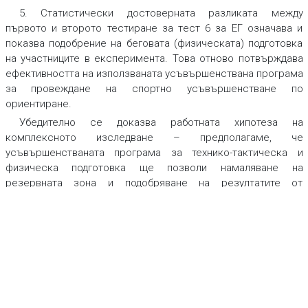
5. Статистически достоверната разликата между
първото и второто тестиране за тест 6 за ЕГ означава и
показва подобрение на беговата (физическата) подготовка
на участниците в експеримента. Това отново потвърждава
ефективността на използваната усъвършенствана програма
за провеждане на спортно усъвършенстване по
ориентиране.
Убедително се доказва работната хипотеза на
комплексното изследване – предполагаме, че
усъвършенстваната програма за технико-тактическа и
физическа подготовка ще позволи намаляване на
резервната зона и подобряване на резултатите от
състезателната дейност в ориентирането (Vladimirov 2019).
ЛИТЕРАТУРА
ВЛАДИМИРОВ, В., 2008.
Реамбулацията на топографски карти
за ориентиране като метод за усъвършенстване на
техническите умения при висококвалифицирани
състезатели по ориентиране
.
Дисертация. София, с. 49.
ВЛАДИМИРОВ, Д., 2019.
Изследване ефективността на