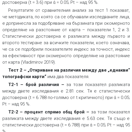
достоверна (t = 3.6) при ά = 0.05; Pt – над 95 %.
Резултатите от сравнителния анализ за тест 1 показват,
че методиката, по която са се обучавали изследваните лица,
е допринесла за подобряване на бързината при окомерното
определяне на разстояние от карта – показатели 1, 2 и 3.
Статистически достоверна е разликата между първото и
второто тестиране за всичките показатели, което означава,
че са се подобрили показателите индекс за точност, индекс
за ефективност при окомерното определяне на разстояние
от карта (Vladimirov 2019).
Тест 2 – „Откриване на различия между две „еднакви“
топографски карти“
има два показателя.
Т2-1 – брой различия –
за този показател разликата
между двете изследвания е 2.81 сек. Тя е статистически
достоверна (t = 6.788 по-голямо от t критичното) при ά = 0.05;
Pt – над 95 %.
Т2-2 – процент спрямо общ брой –
за този показател
разликата между двете изследвания е 5.63 сек. Тя също е
статистически достоверна (t = 6.788) при ά = 0.05; Pt – над 95
%.