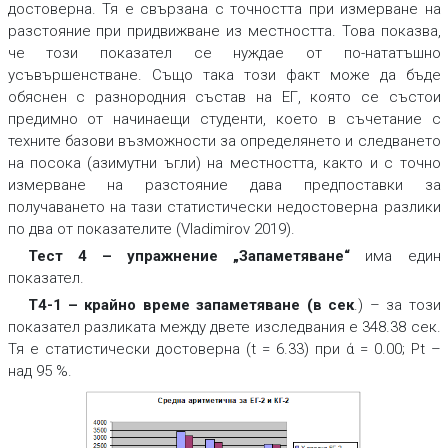
достоверна. Тя е свързана с точността при измерване на
разстояние при придвижване из местността. Това показва,
че този показател се нуждае от по-нататъшно
усъвършенстване. Също така този факт може да бъде
обяснен с разнородния състав на ЕГ, която се състои
предимно от начинаещи студенти, което в съчетание с
техните базови възможности за определянето и следването
на посока (азимутни ъгли) на местността, както и с точно
измерване на разстояние дава предпоставки за
получаването на тази статистически недостоверна разлики
по два от показателите (Vladimirov 2019).
Тест 4 – упражнение „Запаметяване“
има един
показател.
Т4-1 – крайно време запаметяване (в сек
.) – за този
показател разликата между двете изследвания е 348.38 сек.
Тя е статистически достоверна (t = 6.33) при ά = 0.00; Pt –
над 95 %.