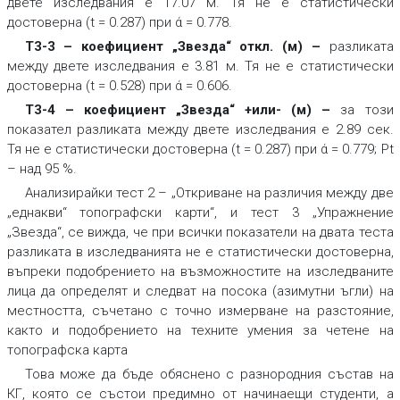
двете изследвания е 17.07 м. Тя не е статистически
достоверна (t = 0.287) при ά = 0.778.
Т3-3 – коефициент „Звезда“ откл. (м)
–
разликата
между двете изследвания е 3.81 м. Тя не е статистически
достоверна (t = 0.528) при ά = 0.606.
Т3-4 – коефициент „Звезда“ +или- (м)
–
за този
показател разликата между двете изследвания е 2.89 сек.
Тя не е статистически достоверна (t = 0.287) при ά = 0.779; Pt
– над 95 %.
Анализирайки тест 2 – „Откриване на различия между две
„еднакви“ топографски карти“, и тест 3 „Упражнение
„Звезда“, се вижда, че при всички показатели на двата теста
разликата в изследванията не е статистически достоверна,
въпреки подобрението на възможностите на изследваните
лица да определят и следват на посока (азимутни ъгли) на
местността, съчетано с точно измерване на разстояние,
както и подобрението на техните умения за четене на
топографска карта
Това може да бъде обяснено с разнородния състав на
КГ, която се състои предимно от начинаещи студенти, а