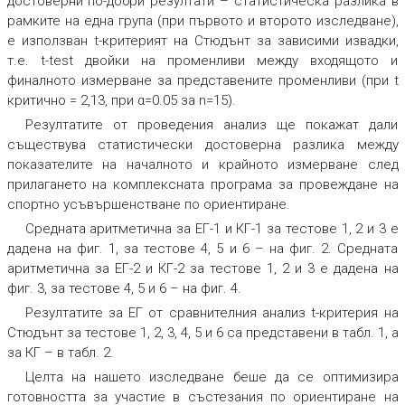
достоверни по-добри резултати – статистическа разлика в
рамките на една група (при първото и второто изследване),
е използван t-критерият на Стюдънт за зависими извадки,
т.е. t-test двойки на променливи между входящото и
финалното измерване за представените променливи (при t
критично = 2,13, при α=0.05 за n=15).
Резултатите от проведения анализ ще покажат дали
съществува статистически достоверна разлика между
показателите на началното и крайното измерване след
прилагането на комплексната програма за провеждане на
спортно усъвършенстване по ориентиране.
Средната аритметична за ЕГ-1 и КГ-1 за тестове 1, 2 и 3 е
дадена на фиг. 1, за тестове 4, 5 и 6 – на фиг. 2. Средната
аритметична за ЕГ-2 и КГ-2 за тестове 1, 2 и 3 е дадена на
фиг. 3, за тестове 4, 5 и 6 – на фиг. 4.
Резултатите за ЕГ от сравнителния анализ t-критерия на
Стюдънт за тестове 1, 2, 3, 4, 5 и 6 са представени в табл. 1, а
за КГ – в табл. 2.
Целта
на нашето изследване беше да се оптимизира
готовността за участие в състезания по ориентиране на