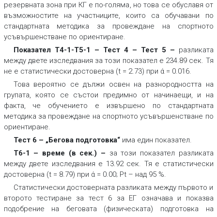
резервната зона при КГ е по-голяма, но това се обуславя от
възможностите на участниците, които са обучавани по
стандартната методика за провеждане на спортното
усъвършенстване по ориентиране.
Показател Т4-1-Т5-1 – Тест 4 – Тест 5 –
разликата
между двете изследвания за този показател е 234.89 сек. Тя
не е статистически достоверна (t = 2.73) при ά = 0.016.
Това вероятно се дължи освен на разнородността на
групата, която се състои предимно от начинаещи, и на
факта, че обучението е извършено по стандартната
методика за провеждане на спортното усъвършенстване по
ориентиране.
Тест 6 – „Бегова подготовка“
има един показател.
Т6-1 – време (в сек.)
–
за този показател разликата
между двете изследвания е 13.92 сек. Тя е статистически
достоверна (t = 8.79) при ά = 0.00; Pt – над 95 %.
Статистически достоверната разликата между първото и
второто тестиране за тест 6 за ЕГ означава и показва
подобрение на беговата (физическата) подготовка на