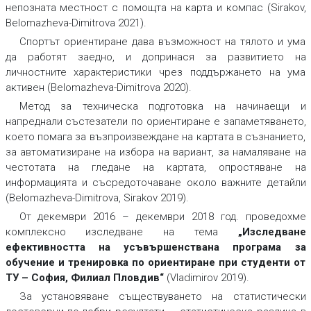
непозната местност с помощта на карта и компас (Sirakov,
Belomazheva-Dimitrova 2021).
Спортът ориентиране дава възможност на тялото и ума
да работят заедно, и допринася за развитието на
личностните характеристики чрез поддържането на ума
активен (Belomazheva-Dimitrova 2020).
Метод за техническа подготовка на начинаещи и
напреднали състезатели по ориентиране е запаметяването,
което помага за възпроизвеждане на картата в съзнанието,
за автоматизиране на избора на вариант, за намаляване на
честотата на гледане на картата, опростяване на
информацията и съсредоточаване около важните детайли
(Belomazheva-Dimitrova, Sirakov 2019).
От декември 2016 – декември 2018 год. проведохме
комплексно изследване на тема
„Изследване
ефективността на усъвършенствана програма за
обучение и тренировка по ориентиране при студенти от
ТУ – София, Филиал Пловдив“
(Vladimirov 2019).
За установяване съществуването на статистически