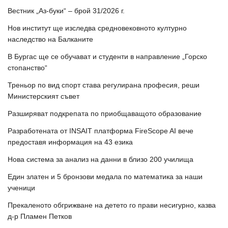
Вестник „Аз-буки“ – брой 31/2026 г.
Нов институт ще изследва средновековното културно
наследство на Балканите
В Бургас ще се обучават и студенти в направление „Горско
стопанство“
Треньор по вид спорт става регулирана професия, реши
Министерският съвет
Разширяват подкрепата по приобщаващото образование
Разработената от INSAIT платформа FireScope AI вече
предоставя информация на 43 езика
Нова система за анализ на данни в близо 200 училища
Един златен и 5 бронзови медала по математика за наши
ученици
Прекаленото обгрижване на детето го прави несигурно, казва
д-р Пламен Петков