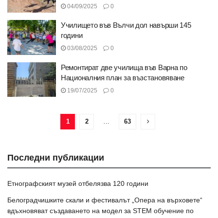
04/09/2025
0
Училището във Вълчи дол навърши 145
години
03/08/2025
0
Ремонтират две училища във Варна по
Националния план за възстановяване
19/07/2025
0
1
2
…
63
Последни публикации
Етнографският музей отбелязва 120 години
Белоградчишките скали и фестивалът „Опера на върховете“
вдъхновяват създаването на модел за STEM обучение по