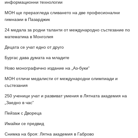
информационни технологии
МОН ще преразгледа сливането на две професионални
гимназии в Пазарджик
24 медала за родни таланти от международно състезание по
математика в Монголия
Децата се учат едно от друго
Бургас дава думата на младите
Ново монографично издание на „Аз-буки“
МОН отличи медалисти от международни олимпиади и
състезания
250 ученици учат и развиват умения в Лятната академия на
„Заедно в час“
Пейзаж с Двореца
Имайки се предвид
Снимка на броя: Лятна академия в Габрово