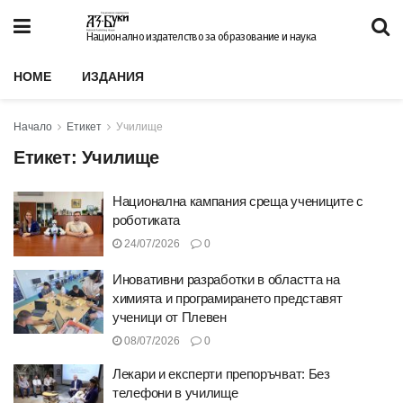
Национално издателство за образование и наука
HOME
ИЗДАНИЯ
Начало
Етикет
Училище
Етикет:
Училище
Национална кампания среща учениците с
роботиката
24/07/2026
0
Иновативни разработки в областта на
химията и програмирането представят
ученици от Плевен
08/07/2026
0
Лекари и експерти препоръчват: Без
телефони в училище