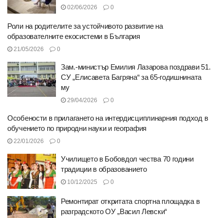
02/06/2026
0
Роли на родителите за устойчивото развитие на
образователните екосистеми в България
21/05/2026
0
Зам.-министър Емилия Лазарова поздрави 51.
СУ „Елисавета Багряна“ за 65-годишнината
му
29/04/2026
0
Особености в прилагането на интердисциплинарния подход в
обучението по природни науки и география
22/01/2026
0
Училището в Бобовдол чества 70 години
традиции в образованието
10/12/2025
0
Ремонтират откритата спортна площадка в
разградското ОУ „Васил Левски“