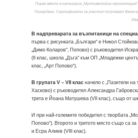
Първо място в категория „Мултимедийна презентация“ п
Пазарджик. Сертификати за участие получават Ванеса Т
Ива
В надпреварата за възпитаници на специ
първа с рисунката „Българи“ е Никол Стойкова
„Димо Коларов“, Попово) с ръководител Искр
(II клас, школа „Дъга“ към ОП „Младежки център
клас, „Арт Попово“).
В групата V – VII клас
начело с „Пазители на 
Хасково) с ръководител Александра Габровска
трета е Йоана Матушева (VII клас), също от ш
И при най-големите победител с творбата „Мо
Попово“). Второто и третото място също са з
и Есра Алиев (VIII клас).