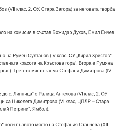
в (VII клас, 2. ОУ, Стара Загора) за неговата творба
ло на комисия в състав Божидар Дуков, Емил Енчев
о на Румен Султанов (IV клас, ОУ „Кирил Христов“,
ствената красота на Кръстова гора“. Втора е Румяна
ургас). Третото място заема Стефани Димитрова (IV
до с. Липница“ е Ралица Ангелова (VI клас, 2. ОУ
ци са Николета Димитрова (VI клас, ЦПЛР – Стара
олай Петрини“, Ямбол).
а“ носи първото място на Стефания Станчева (XII