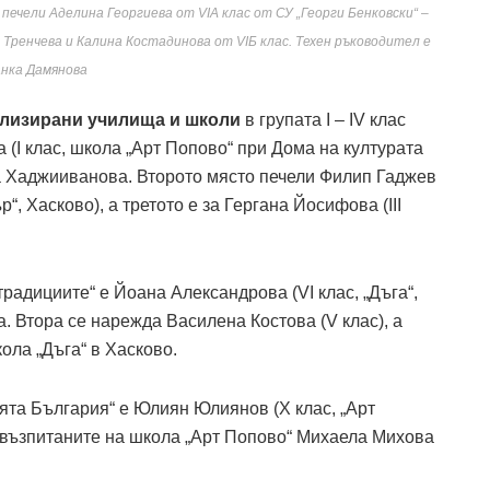
ечели Аделина Георгиева от VIА клас от СУ „Георги Бенковски“ –
ренчева и Калина Костадинова от VIБ клас. Техен ръководител е
нка Дамянова
ализирани училища и школи
в групата I – IV клас
 (I клас, школа „Арт Попово“ при Дома на културата
а Хаджииванова. Второто място печели Филип Гаджев
“, Хасково), а третото е за Гергана Йосифова (III
традициите“ е Йоана Александрова (VI клас, „Дъга“,
. Втора се нарежда Василена Костова (V клас), а
кола „Дъга“ в Хасково.
ята България“ е Юлиян Юлиянов (X клас, „Арт
а възпитаните на школа „Арт Попово“ Михаела Михова