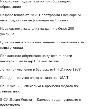
Разширяват подкрепата по приобщаващото
образование
Разработената от INSAIT платформа FireScope AI
вече предоставя информация на 43 езика
Нова система за анализ на данни в близо 200
училища
Един златен и 5 бронзови медала по математика за
наши ученици
Прекаленото обгрижване на детето го прави
несигурно, казва д-р Пламен Петков
Летни приключения в бургаското НЧ „Изгрев 1909“
Пореден топ учен влиза в екипа на INSAIT
Наши ученици спечелиха 6 бронзови медала по
лингвистика
В СУ „Васил Левски“ – Карлово, градят успехите с
постоянство