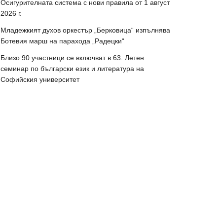
Осигурителната система с нови правила от 1 август
2026 г.
Младежкият духов оркестър „Берковица“ изпълнява
Ботевия марш на парахода „Радецки“
Близо 90 участници се включват в 63. Летен
семинар по български език и литература на
Софийския университет