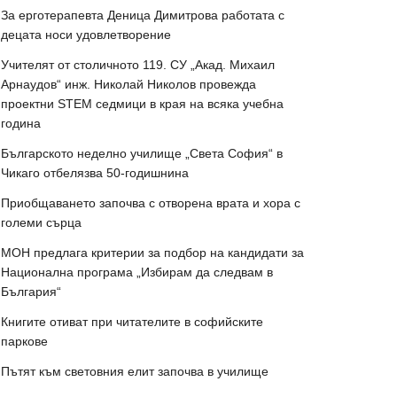
За ерготерапевта Деница Димитрова работата с
децата носи удовлетворение
Учителят от столичното 119. СУ „Акад. Михаил
Арнаудов“ инж. Николай Николов провежда
проектни STEM седмици в края на всяка учебна
година
Българското неделно училище „Света София“ в
Чикаго отбелязва 50-годишнина
Приобщаването започва с отворена врата и хора с
големи сърца
МОН предлага критерии за подбор на кандидати за
Национална програма „Избирам да следвам в
България“
Книгите отиват при читателите в софийските
паркове
Пътят към световния елит започва в училище