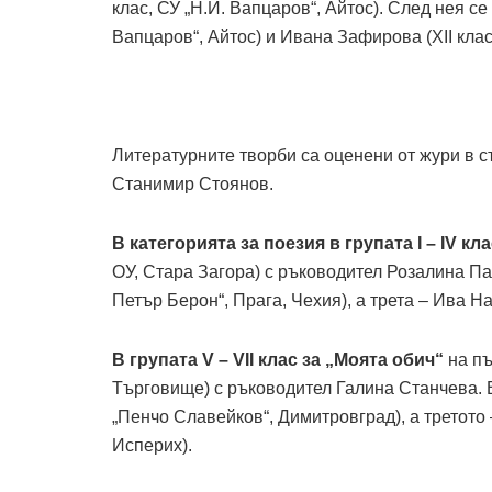
клас, СУ „Н.Й. Вапцаров“, Айтос). След нея с
Вапцаров“, Айтос) и Ивана Зафирова (XII кла
Литературните творби са оценени от жури в 
Станимир Стоянов.
В категорията за поезия в групата I – IV кл
ОУ, Стара Загора) с ръководител Розалина Па
Петър Берон“, Прага, Чехия), а трета – Ива Нан
В групата V – VII клас за „Моята обич“
на пъ
Търговище) с ръководител Галина Станчева. В
„Пенчо Славейков“, Димитровград), а третото 
Исперих).