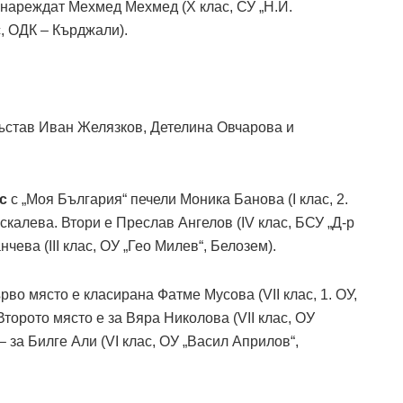
е нареждат Мехмед Мехмед (X клас, СУ „Н.Й.
с, ОДК – Кърджали).
състав Иван Желязков, Детелина Овчарова и
ас
с „Моя България“ печели Моника Банова (I клас, 2.
скалева. Втори е Преслав Ангелов (IV клас, БСУ „Д-р
чева (III клас, ОУ „Гео Милев“, Белозем).
рво място е класирана Фатме Мусова (VII клас, 1. ОУ,
торото място е за Вяра Николова (VII клас, ОУ
– за Билге Али (VI клас, ОУ „Васил Априлов“,