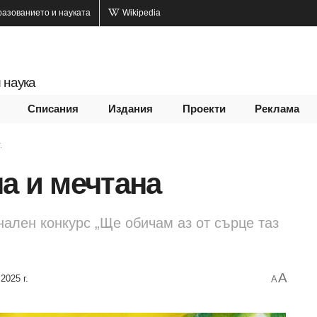
разованието и науката
Wikipedia
 наука
Списания
Издания
Проекти
Реклама
.
а и мечтана
нален конкурс „Ще обичам аз от сърце таз
A
2025 г.
A