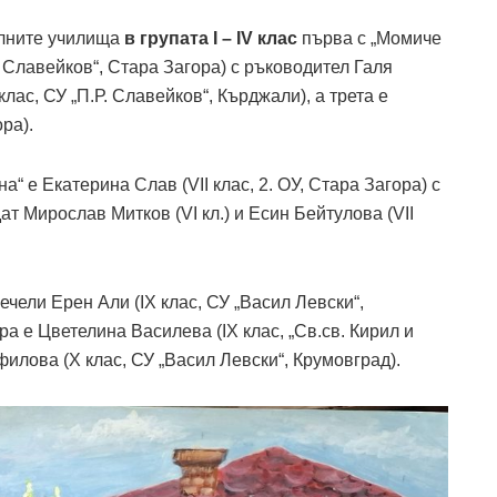
лните училища
в групата I – IV клас
първа с „Момиче
Р. Славейков“, Стара Загора) с ръководител Галя
лас, СУ „П.Р. Славейков“, Кърджали), а трета е
ра).
“ е Екатерина Слав (VII клас, 2. ОУ, Стара Загора) с
т Mирослав Митков (VI кл.) и Eсин Бейтулова (VII
ечели Ерен Али (IX клас, СУ „Васил Левски“,
а е Цветелина Василева (IX клас, „Св.св. Кирил и
илова (X клас, СУ „Васил Левски“, Крумовград).