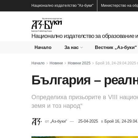
Национално издателство
"Аз-буки"
Министерство на об
Национално издателство за образование и
Начало
За нас
Вестник „Аз-буки“
Начало
Новини
Новини 2025
Брой 16, 24-29.04.2025 г
България – реалн
Определиха призьорите в VIII нацио
земя и тоз народ“
от
„Аз-буки“
25-04-2025
в
Брой 16, 24-29.04.