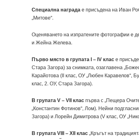
Специална награда
е присъдена на Иван Робо
„Митове“.
Оценяването на изпратените фотографии е де
и Жейна Желева.
Първо място в групата I – IV клас
е присъден
Стара Загора) за снимката, озаглавена „Боже
Карайотова (II клас, ОУ „Любен Каравелов“, Б
клас, 2. ОУ, Стара Загора).
В групата V – VII клас
първа с „Пещера Очите 
„Константин Фотинов“, Лом). Нейни подгласни
Загора) и Лорейн Димитрова (V клас, ОУ „Ник
В групата VIII – XII клас
„Кръгът на традицият