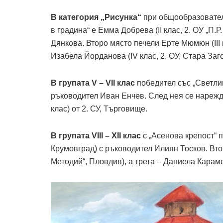
В категория „Рисунка“
при общообразовате
в градина“ е Емма Добрева (II клас, 2. ОУ „П.
Дянкова. Второ място печели Ерте Мюмюн (III к
Изабела Йорданова (IV клас, 2. ОУ, Стара Заго
В групата V – VII клас
победител със „Светлина
ръководител Иван Енчев. След нея се нарежда
клас) от 2. СУ, Търговище.
В групата VIII – XII клас
с „Асенова крепост“ п
Крумовград) с ръководител Илиян Тосков. Втор
Методий“, Пловдив), а трета – Даниела Карамф