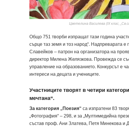
Цветелина Василева (IX клас, „Св.
Общо 751 творби изпращат тази година участн
сърце таз земя и тоз народ“. Надпреварата е 
Славейков – патрон на организатора на проява
директор Милена Желязкова. Провежда се съ
управление на образованието. Конкурсът е ч
интереси на децата и учениците.
Участниците творят в четири категор
мечтана“.
За категория „Поезия“
са изпратени 83 творби
„Фотография“ – 298, и за „Мултимедийна презе
състав проф. Ани Златева, Петя Минекова и 