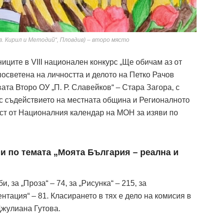
св. Кирил и Методий“, Пловдив) – второ място
иците в VIII национален конкурс „Ще обичам аз от
посветена на личността и делото на Петко Рачов
та Второ ОУ „П. Р. Славейков“ – Стара Загора, с
с съдействието на местната община и Регионалното
аст от Националния календар на МОН за изяви по
ии по темата „Моята България – реална и
, за „Проза“ – 74, за „Рисунка“ – 215, за
нтация“ – 81. Класирането в тях е дело на комисия в
Джулиана Гутова.