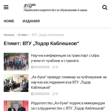
Национално издателство за образование и наука
HOME
ИЗДАНИЯ
Начало
Етикет
ВТУ „Тодор Каблешков“
Етикет:
ВТУ „Тодор Каблешков“
Научна конференция за транспорт събра
учени от чужбина и страната
02/10/2025
0
„Аз-буки“ проведе семинар за публикуване на
научни изследвания във ВТУ „Тодор
Каблешков“
22/05/2025
0
Издателство „Аз-буки“ подписа меморандум
за сътрудничество с ВТУ „Тодор Каблешков“