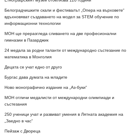
Етнографският музей отбелязва 120 години
Белоградчишките скали и фестивалът „Опера на върховете“
вдъхновяват създаването на модел за STEM обучение по
информационни технологии
МОН ще преразгледа сливането на две професионални
гимназии в Пазарджик
24 медала за родни таланти от международно състезание по
математика в Монголия
Децата се учат едно от друго
Бургас дава думата на младите
Ново монографично издание на „Аз-буки“
МОН отличи медалисти от международни олимпиади и
състезания
250 ученици учат и развиват умения в Лятната академия на
„Заедно в час“
Пейзаж с Двореца