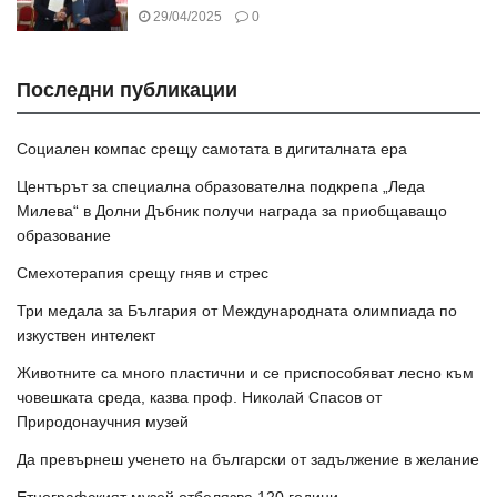
29/04/2025
0
Последни публикации
Социален компас срещу самотата в дигиталната ера
Центърът за специална образователна подкрепа „Леда
Милева“ в Долни Дъбник получи награда за приобщаващо
образование
Смехотерапия срещу гняв и стрес
Три медала за България от Международната олимпиада по
изкуствен интелект
Животните са много пластични и се приспособяват лесно към
човешката среда, казва проф. Николай Спасов от
Природонаучния музей
Да превърнеш ученето на български от задължение в желание