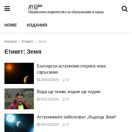
Национално издателство за образование и наука
HOME
ИЗДАНИЯ
Начало
Етикет
Земя
Етикет:
Земя
Български астрономи откриха нова
свръхземя
28/03/2026
0
Вода ще газим, жадни ще ходим
05/12/2024
0
Астрономите забелязват „бъдеща Земя“
06/10/2024
0