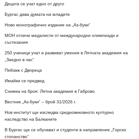
Децата се учат едно от друго
Бургас дава думата на младите
Ново монографично издание на „Аз-буки“
МОН отличи медалисти от международни олимпиади и
състезания
250 ученици учат и развиват умения в Лятната академия на
„Заедно в час“
Пейзаж с Двореца
Имайки се предвид
Снимка на броя: Лятна академия в Габрово
Вестник „Аз-буки“ – брой 31/2026 г.
Нов институт ще изследва средновековното културно
наследство на Балканите
В Бургас ще се обучават и студенти в направление „Горско
стопанство“