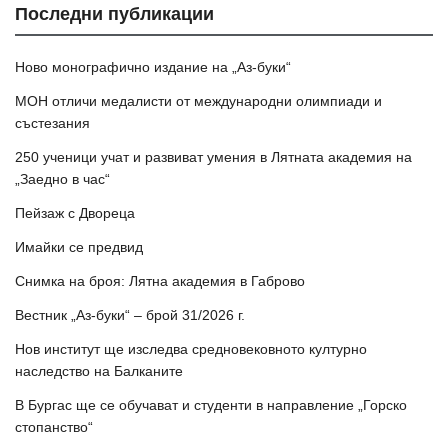
Последни публикации
Ново монографично издание на „Аз-буки“
МОН отличи медалисти от международни олимпиади и
състезания
250 ученици учат и развиват умения в Лятната академия на
„Заедно в час“
Пейзаж с Двореца
Имайки се предвид
Снимка на броя: Лятна академия в Габрово
Вестник „Аз-буки“ – брой 31/2026 г.
Нов институт ще изследва средновековното културно
наследство на Балканите
В Бургас ще се обучават и студенти в направление „Горско
стопанство“