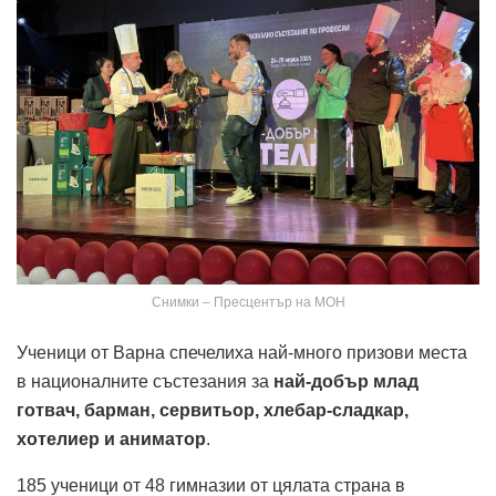
Снимки – Пресцентър на МОН
Ученици от Варна спечелиха най-много призови места
в националните състезания за
най-добър млад
готвач, барман, сервитьор, хлебар-сладкар,
хотелиер и аниматор
.
185 ученици от 48 гимназии от цялата страна в