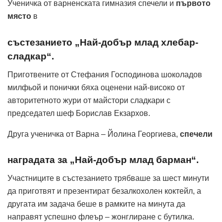
Ученичка от варненската гимназия спечели и
първото
място
в
състезанието „Най-добър млад хлебар-
сладкар“.
Приготвените от Стефания Господинова шоколадов
милфьой и понички бяха оценени най-високо от
авторитетното жури от майстори сладкари с
председател шеф Борислав Екзархов.
Друга ученичка от Варна – Йолина Георгиева,
спечели
наградата за „Най-добър млад барман“.
Участниците в състезанието трябваше за шест минути
да приготвят и презентират безалкохолен коктейл, а
другата им задача беше в рамките на минута да
направят успешно флеър – жонглиране с бутилка.