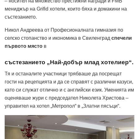
– носител на множество престижни награди и FMB
мениджър на Grifid хотели, които бяха и домакини на
състезанието.
Никол Андреева от Професионалната гимназия по
селско стопанство и икономика в Свиленград
спечели
първото място
в
състезанието „Най-добър млад хотелиер“.
Тя и останалите участници трябваше да посрещат
гости на рецепцията и да се справят с различни казуси,
като си служат отлично и с английски език. Уменията им
оценяваше жури с председател Николета Христова –
управител на хотел „Метропол“ в „Златни пясъци“.