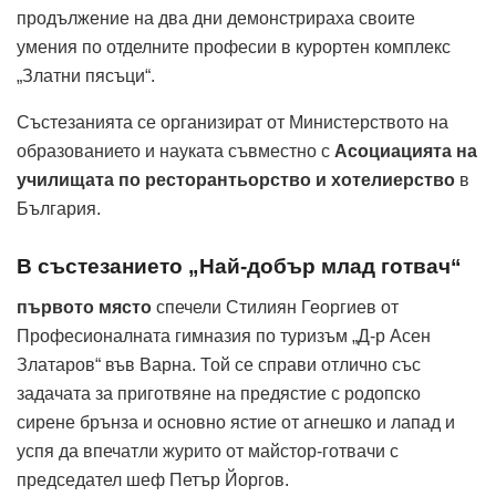
продължение на два дни демонстрираха своите
умения по отделните професии в курортен комплекс
„Златни пясъци“.
Състезанията се организират от Министерството на
образованието и науката съвместно с
Асоциацията на
училищата по ресторантьорство и хотелиерство
в
България.
В състезанието „Най-добър млад готвач“
първото място
спечели Стилиян Георгиев от
Професионалната гимназия по туризъм „Д-р Асен
Златаров“ във Варна. Той се справи отлично със
задачата за приготвяне на предястие с родопско
сирене брънза и основно ястие от агнешко и лапад и
успя да впечатли журито от майстор-готвачи с
председател шеф Петър Йоргов.