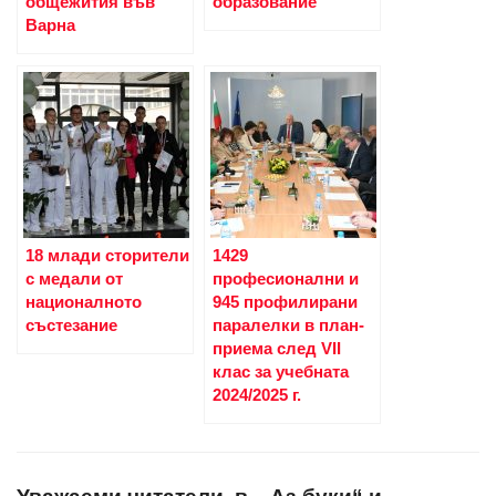
общежития във
образование
Варна
18 млади сторители
1429
с медали от
професионални и
националното
945 профилирани
състезание
паралелки в план-
приема след VII
клас за учебната
2024/2025 г.