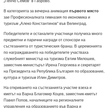
„Пенчо Семов“ в Габрово.
В категорията за вечерна анимация
първото място
зае Професионалната гимназия по икономика и
туризъм „Алеко Константинов“ във Велинград.
Победителите и останалите участници получиха много
предметни и парични награди от спонсори на
състезанията от туристическия бранш. В церемонията
по награждаването на победителите участваха
служебният министър на туризма Евтим Милошев,
заместник-министърът Ирена Георгиева и секретарят
на Президента на Република България по образование,
култура и туризъм Илин Димитров.
На откриването на състезанията участие взеха и
кметът на Варна Благомир Коцев, заместник-кметът
Павел Попов, началниците на регионалните
управления на образованието във Варна и