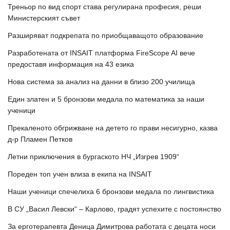
Треньор по вид спорт става регулирана професия, реши
Министерският съвет
Разширяват подкрепата по приобщаващото образование
Разработената от INSAIT платформа FireScope AI вече
предоставя информация на 43 езика
Нова система за анализ на данни в близо 200 училища
Един златен и 5 бронзови медала по математика за наши
ученици
Прекаленото обгрижване на детето го прави несигурно, казва
д-р Пламен Петков
Летни приключения в бургаското НЧ „Изгрев 1909“
Пореден топ учен влиза в екипа на INSAIT
Наши ученици спечелиха 6 бронзови медала по лингвистика
В СУ „Васил Левски“ – Карлово, градят успехите с постоянство
За ерготерапевта Деница Димитрова работата с децата носи