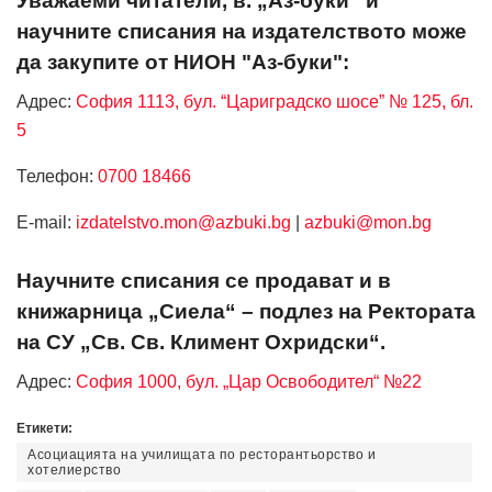
Уважаеми читатели, в. „Аз-буки“ и
научните списания на издателството може
да закупите от НИОН "Аз-буки":
Адрес:
София 1113, бул. “Цариградско шосе” № 125, бл.
5
Телефон:
0700 18466
Е-mail:
izdatelstvo.mon@azbuki.bg
|
azbuki@mon.bg
Научните списания се продават и в
книжарница „Сиела“ – подлез на Ректората
на СУ „Св. Св. Климент Охридски“.
Адрес:
София 1000, бул. „Цар Освободител“ №22
Етикети:
Асоциацията на училищата по ресторантьорство и
хотелиерство