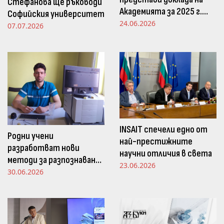
Стефанова ще ръководи
Академията за 2025 г.
Софийския университет
пред Просветната
24.06.2026
07.07.2026
комисия в НС
INSAIT спечели едно от
Родни учени
най-престижните
разработват нови
научни отличия в света
методи за разпознаване
23.06.2026
и следене на емоциите
30.06.2026
чрез движенията в
погледа