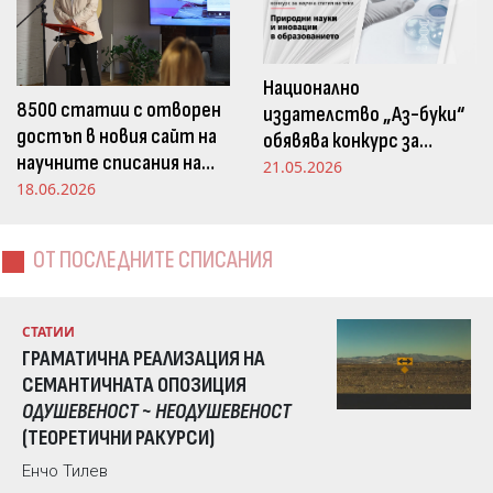
Национално
8500 статии с отворен
издателство „Аз-буки“
достъп в новия сайт на
обявява конкурс за
научните списания на
научна статия на тема
21.05.2026
Издателство „Аз-буки“
18.06.2026
„Природни науки и
иновации в
образованието“
ОТ ПОСЛЕДНИТЕ СПИСАНИЯ
СТАТИИ
ГРАМАТИЧНА РЕАЛИЗАЦИЯ НА
СЕМАНТИЧНАТА ОПОЗИЦИЯ
ОДУШЕВЕНОСТ ~ НЕОДУШЕВЕНОСТ
(ТЕОРЕТИЧНИ РАКУРСИ)
Енчо Тилев