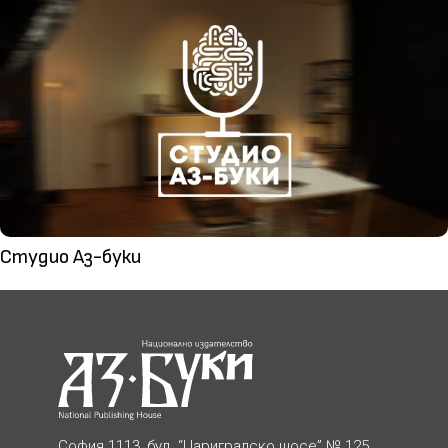
Студио Аз-буки
София 1113, бул. “Цариградско шосе” № 125,