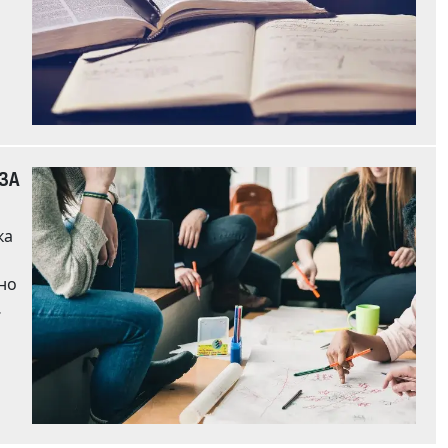
ЗА
ка