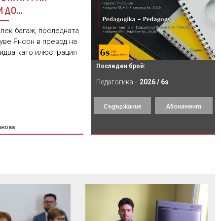
И ДО
РНИЯ КУЛТ
 лек багаж, последната
уве Янсон в превод на
 идва като илюстрация
Последен брой:
Педагогика -
2026 / 6s
Съдържание
Абонамент
анова