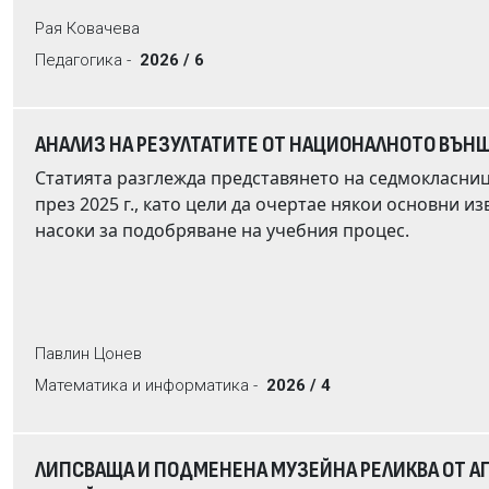
образователен етап. Участието на студентите е доброволно и анонимно. 
Рая Ковачева
показва много добри резултати. Студентите споделят желание да имат повече практически упражнения, за да
Педагогика -
2026 / 6
затвърдят наученото. Определят дисц
АНАЛИЗ НА РЕЗУЛТАТИТЕ ОТ НАЦИОНАЛНОТО ВЪНШН
Статията разглежда представянето на седмокласн
през 2025 г., като цели да очертае някои основни изводи, да идентифицира предизвикателства и да предложи
насоки за подобряване на учебния процес.
Павлин Цонев
Математика и информатика -
2026 / 4
ЛИПСВАЩА И ПОДМЕНЕНА МУЗЕЙНА РЕЛИКВА ОТ А