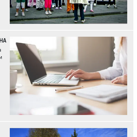
ИНА
а