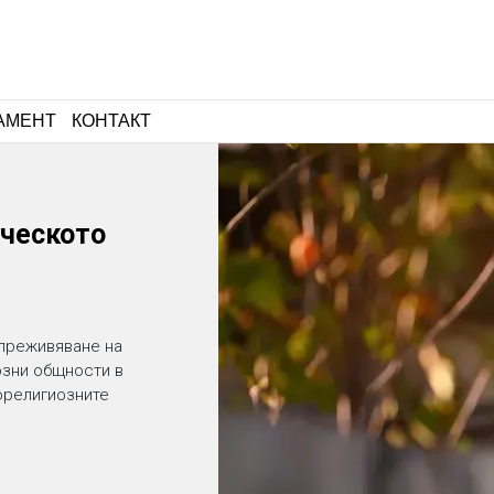
АМЕНТ
КОНТАКТ
ческото
 преживяване на
озни общности в
орелигиозните