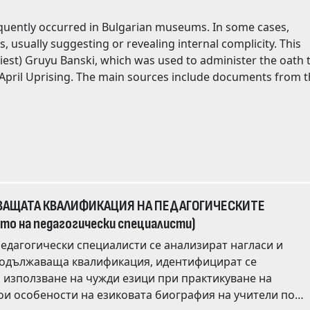
 usually suggesting or revealing internal complicity. This
iest) Gruyu Banski, which was used to administer the oath 
clude documents from the
ges. The last
012. As a silver-
he museum director. Subsequently, at an
ВАЩАТА КВАЛИФИКАЦИЯ НА ПЕДАГОГИЧЕСКИТЕ
то на педагогически специалисти)
педагогически специалисти се анализират нагласи и
а квалификация, идентифицират се
ed but took almost no action. Ultimately, the only
 използване на чужди езици при практикуване на
to allow the replacement to be concealed