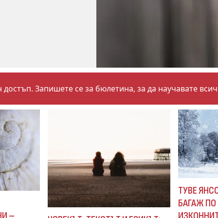
 достъп. Запишете се за бюлетина, за да научавате вси
ТУВЕ ЯНСО
БАГАЖ ПО 
И
ИЗКОННИТ
ЧИ –