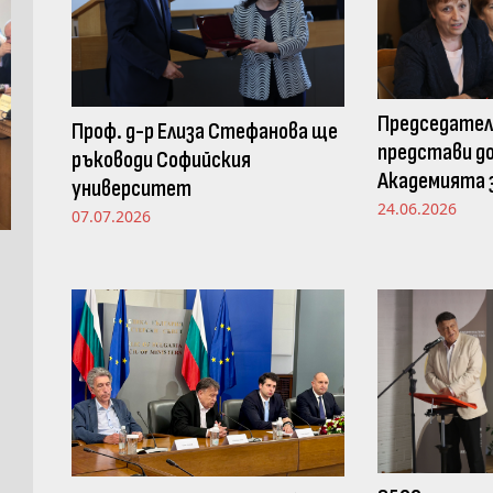
Председател
Проф. д-р Елиза Стефанова ще
представи до
ръководи Софийския
Академията з
университет
Просветната
24.06.2026
07.07.2026