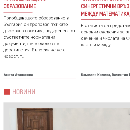
ОБРАЗОВАНИЕ
СИНЕРГЕТИЧНИ ВРЪЗ
МЕЖДУ МАТЕМАТИКА
Приобщаващото образование в
ИНФОРМАТИКА И МУ
България си проправя път като
В статията са представ
държавна политика, подкрепена от
основни сведения за з
съответните нормативни
сечение и числата на Ф
документи, вече около две
както и между...
десетилетия. Въпреки че не е
новост, т...
Анета Атанасова
Камелия Колева, Валентин 
НОВИНИ