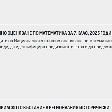
Крайният етап на изследването
иплината като една от най-интересните в обучението им до момента.
О ОЦЕНЯВАНЕ ПО МАТЕМАТИКА ЗА 7. КЛАС, 2025 ГОД
иците на Националното външно оценяване по математик
ПРИЛСКОТО ВЪСТАНИЕ В РЕГИОНАЛНИЯ ИСТОРИЧЕСКИ