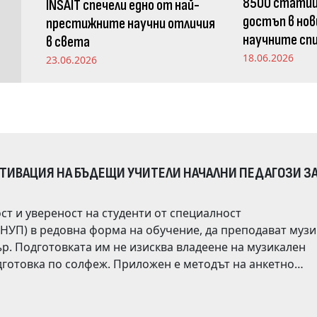
8500 статии
INSAIT спечели едно от най-
достъп в нов
престижните научни отличия
научните спи
в света
Издателство
18.06.2026
23.06.2026
ОТИВАЦИЯ НА БЪДЕЩИ УЧИТЕЛИ НАЧАЛНИ ПЕДАГОЗИ З
ст и увереност на студенти от специалност
ат музика.
кален
иложен е методът на анкетно
ателното училище. Въпросите от анкетата