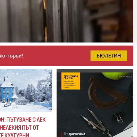
чко първи!
БЮЛЕТИН
Н: ПЪТУВАНЕ С ЛЕК
НЕЛЕКИЯ ПЪТ ОТ
Е КУЛТУРНИ