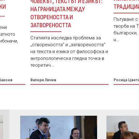
ЧОВЕКЪТ, ТЕКСТЪТ И ЕЗИКЪТ:
ТРАДИЦИ
КИ
НА ГРАНИЦАТА МЕЖДУ
ПОСТМОДЕ
,
ОТВОРЕНОСТТА И
Пътуване с
ЗИКА
ЗАТВОРЕНОСТТА
творба на Т
ени
български,
латното
Статията изследва проблема за
н...
ибоначи,
„отвореността“ и „затвореността“
на текста и езика от философска и
антропологическа гледна точка в
теоретич...
Бакоев
Валери Личев
Росица Цвет