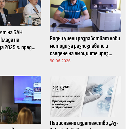
ят на БАН
Родни учени разработват нови
клада на
методи за разпознаване и
а 2025 г. пред
следене на емоциите чрез
 комисия в НС
движенията в погледа
30.06.2026
Национално издателство „Аз-