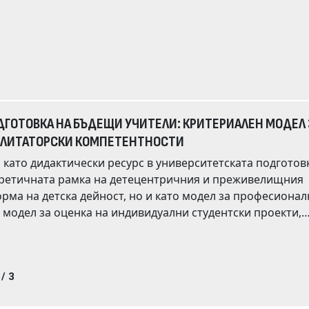
ument
yed in the
и в
алисти. Правят се изводи за възможностите за
елите и за усъвършенстване на комуникативната им
валификация.
ДГОТОВКА НА БЪДЕЩИ УЧИТЕЛИ: КРИТЕРИАЛЕН МОДЕЛ 
СИЛИТАТОРСКИ КОМПЕТЕНТНОСТИ
 като дидактически ресурс в университетската подготов
оретичната рамка на детeцентричния и преживелищния
 но и като модел за професионално
риптивна статистика. Резултатите показват
/ 3
с