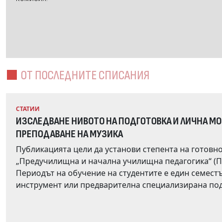
ОТ ПОСЛЕДНИТЕ СПИСАНИЯ
СТАТИИ
ИЗСЛЕДВАНЕ НИВОТО НА ПОДГОТОВКА И ЛИЧНА М
ПРЕПОДАВАНЕ НА МУЗИКА
Публикацията цели да установи степента на готовно
„Предучилищна и начална училищна педагогика“ (ПНУП) в редовна форма на обучение, да преподав
Периодът на обучение на студентите е един семестър. Подготовката им не изисква владеене на музи
инструмент или предварителна специализирана подготовка по солфеж. Пр
проучване. Част от въпросника констатира нивото на начална музикална грамотност, която се очаква да е
изградена в периода на обучението им по музика в общообразов
съдържат критерии, съобразени с очакваните резултати от учебните програми по музика за начален